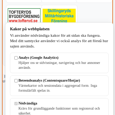
Kakor på webbplatsen
KOMMUNEN
Vi använder nödvändiga kakor för att sidan ska fungera.
Med ditt samtycke använder vi också analys för att förstå hur
sajten används.
Analys (Google Analytics)
Hjälper oss se sidvisningar, navigering och hur annonser
används.
Fristående webbtidningsföretag grundat 1991 som sedan 2002 ger
Beteendeanalys (Contentsquare/Hotjar)
ut tidningen Skillingaryd.nu och 2010 lanserades Värnamo.nu. Från
april 2026 omfattar Skillingaryd.nu tre kommuner: Gnosjö,
Värmekartor och sessionsdata i aggregerad form. Inga
Värnamo och Vaggeryds kommun.
formulärfält spelas in.
Kontakta oss
Nödvändiga
E-post: redaktionen@skillingaryd.nu
Postadress: Gisslaköp 1, 568 92 Skillingaryd
Krävs för grundläggande funktioner som regionsval och
säkerhet.