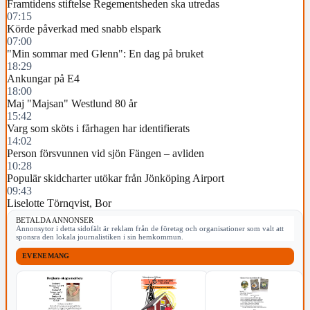
Framtidens stiftelse Regementsheden ska utredas
07:15
Körde påverkad med snabb elspark
07:00
"Min sommar med Glenn": En dag på bruket
18:29
Ankungar på E4
18:00
Maj "Majsan" Westlund 80 år
15:42
Varg som sköts i fårhagen har identifierats
14:02
Person försvunnen vid sjön Fängen – avliden
10:28
Populär skidcharter utökar från Jönköping Airport
09:43
Liselotte Törnqvist, Bor
BETALDA ANNONSER
Annonsytor i detta sidofält är reklam från de företag och organisationer som valt att
sponsra den lokala journalistiken i sin hemkommun.
EVENEMANG