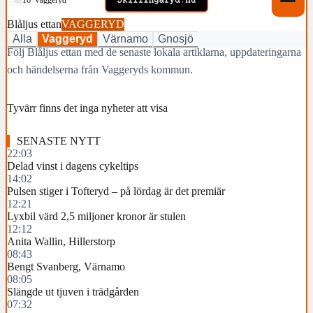
Blåljus ettan
VAGGERYD
Alla
Vaggeryd
Värnamo
Gnosjö
Följ Blåljus ettan med de senaste lokala artiklarna, uppdateringarna
och händelserna från Vaggeryds kommun.
Tyvärr finns det inga nyheter att visa
SENASTE NYTT
22:03
Delad vinst i dagens cykeltips
14:02
Pulsen stiger i Tofteryd – på lördag är det premiär
12:21
Lyxbil värd 2,5 miljoner kronor är stulen
12:12
Anita Wallin, Hillerstorp
08:43
Bengt Svanberg, Värnamo
08:05
Slängde ut tjuven i trädgården
07:32