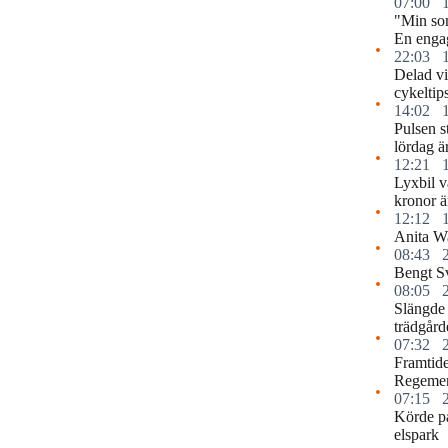
07:00
"Min so
En engag
22:03
Delad vi
cykeltip
14:02
Pulsen s
lördag ä
12:21
Lyxbil v
kronor ä
12:12
Anita Wa
08:43
Bengt S
08:05
Slängde 
trädgård
07:32
Framtide
Regemen
07:15
Körde p
elspark