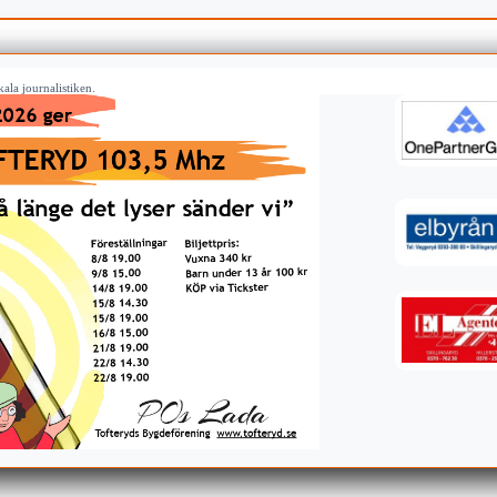
ala journalistiken.