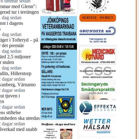
16 timmar sedan
mmar med Glenn":
erad tur i terrängen
1 dag sedan
SERVICE - ÖVRIGT
nst i dagens
s
1 dag sedan
tiger i Tofteryd – på
r det premiär
1 dag sedan
ärd 2,5 miljoner
r stulen
1 dag sedan
llin, Hillerstorp
2 dagar sedan
vanberg, Värnamo
2 dagar sedan
ut tjuven i
en
2 dagar sedan
ns stiftelse
tsheden ska utredas
2 dagar sedan
åverkad med snabb