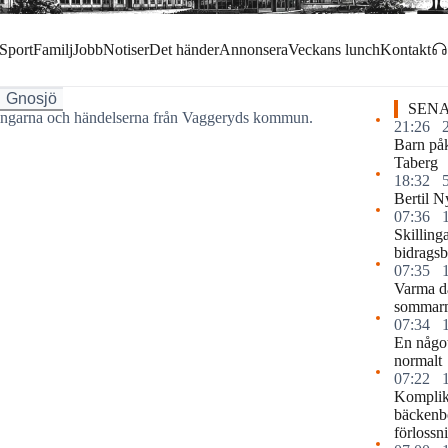
Sport
Familj
Jobb
Notiser
Det händer
Annonsera
Veckans lunch
Kontakt
Gnosjö
SENA
ringarna och händelserna från Vaggeryds kommun.
21:26
Barn påk
Taberg
18:32
Bertil N
07:36
Skilling
bidragsb
07:35
Varma d
sommar
07:34
En något
normalt
07:22
Komplika
bäckenb
förlossn