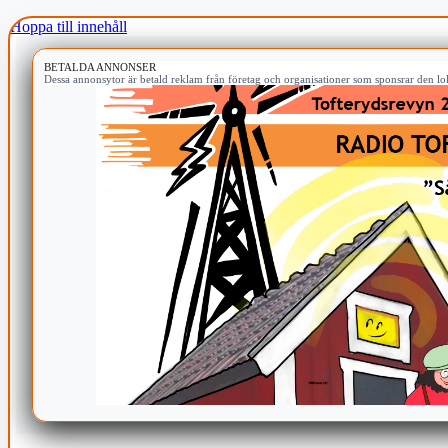
Hoppa till innehåll
BETALDA ANNONSER
Dessa annonsytor är betald reklam från företag och organisationer som sponsrar den lok