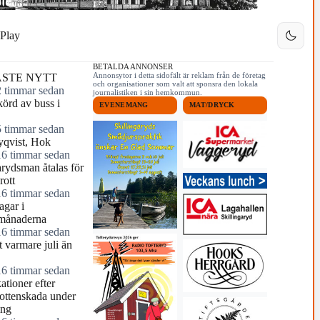
Play
BETALDA ANNONSER
Annonsytor i detta sidofält är reklam från de företag
STE NYTT
och organisationer som valt att sponsra den lokala
2 timmar sedan
journalistiken i sin hemkommun.
örd av buss i
EVENEMANG
MAT/DRYCK
5 timmar sedan
yqvist, Hok
16 timmar sedan
arydsman åtalas för
rott
16 timmar sedan
agar i
månaderna
16 timmar sedan
 varmare juli än
16 timmar sedan
tioner efter
ottenskada under
ing