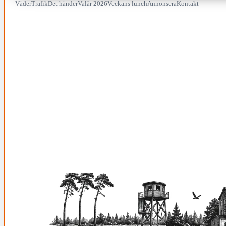
Väder
Trafik
Det händer
Valår 2026
Veckans lunch
Annonsera
Kontakt