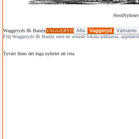
Hem
Nyheter
Waggeryds IK Bandy
VAGGERYD
Alla
Vaggeryd
Värnamo
Följ Waggeryds IK Bandy med de senaste lokala artiklarna, uppdate
Tyvärr finns det inga nyheter att visa