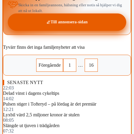
Skicka in en familjeannons, hälsning eller notis så hjälper vi dig
att nå ut lokalt.
Till annonsera-sidan
Tyvärr finns det inga familjenyheter att visa
Föregående
1
…
16
SENASTE NYTT
22:03
Delad vinst i dagens cykeltips
14:02
Pulsen stiger i Tofteryd – på lördag är det premiär
12:21
Lyxbil värd 2,5 miljoner kronor är stulen
08:05
Slängde ut tjuven i trädgården
07:32