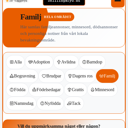
16°
Vaggeryd
Familj
HELA OMRÅDET
Här samlas familjeannonser, minnesord, dödsannonser
och personliga notiser från vårt lokala
bevakningsområde.
Alla
Adoption
Avlidna
Barndop
Begravning
Brudpar
Dagens ros
Familj
Födda
Födelsedagar
Grattis
Minnesord
Namnsdag
Nyfödda
Tack
Vill du uppmärksamma något eller någon?