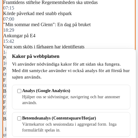
Framtidens stiftelse Regementsheden ska utredas
07:15
Körde påverkad med snabb elspark
07:00
"Min sommar med Glenn": En dag på bruket
18:29
Ankungar på E4
15:42
Varg som sköts i fårhagen har identifierats
14:02
Kakor på webbplatsen
Person försvunnen vid sjön Fängen – avliden
10:28
Vi använder nödvändiga kakor för att sidan ska fungera.
Populär skidcharter utökar från Jönköping Airport
Med ditt samtycke använder vi också analys för att förstå hur
09:20
sajten används.
Frontalkrock mellan lastbil och personbil
08:00
Analys (Google Analytics)
Brukare bestals på guldringar
07:50
Hjälper oss se sidvisningar, navigering och hur annonser
Frälsningsarmén inbjuder till ett omväxlande augustiprogram på
används.
Fåglabäck
07:42
Beteendeanalys (Contentsquare/Hotjar)
Brand i lägenhet i Huskvarna
Värmekartor och sessionsdata i aggregerad form. Inga
Fristående webbtidningsföretag grundat 1991 som sedan 2002 ger
formulärfält spelas in.
ut tidningen Skillingaryd.nu och 2010 lanserades Värnamo.nu. Från