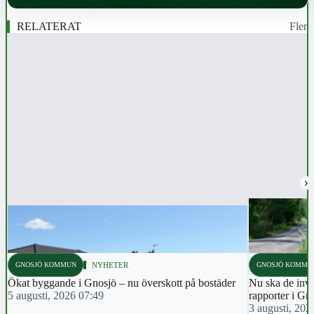
RELATERAT
Fler
›
GNOSJÖ KOMMUN
NYHETER
GNOSJÖ KOMMU
Ökat byggande i Gnosjö – nu överskott på bostäder
Nu ska de inva
5 augusti, 2026 07:49
rapporter i Gn
3 augusti, 202