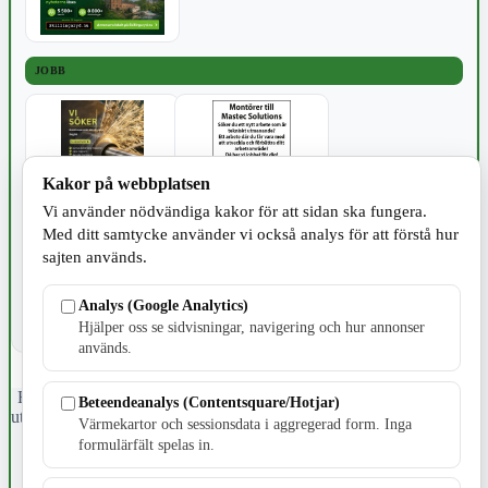
JOBB
Kakor på webbplatsen
Vi använder nödvändiga kakor för att sidan ska fungera.
SPORT
Med ditt samtycke använder vi också analys för att förstå hur
sajten används.
Analys (Google Analytics)
Hjälper oss se sidvisningar, navigering och hur annonser
används.
Fristående webbtidningsföretag grundat 1991 som sedan 2002 ger
Beteendeanalys (Contentsquare/Hotjar)
ut tidningen Skillingaryd.nu och 2010 lanserades Värnamo.nu. Från
Värmekartor och sessionsdata i aggregerad form. Inga
april 2026 omfattar Skillingaryd.nu tre kommuner: Gnosjö,
formulärfält spelas in.
Värnamo och Vaggeryds kommun.