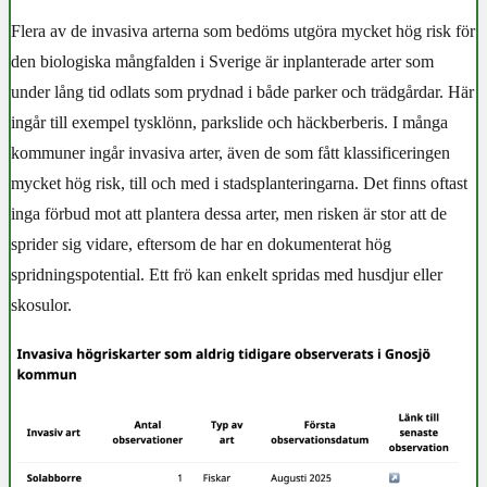
Flera av de invasiva arterna som bedöms utgöra mycket hög risk för
den biologiska mångfalden i Sverige är inplanterade arter som
under lång tid odlats som prydnad i både parker och trädgårdar. Här
ingår till exempel tysklönn, parkslide och häckberberis. I många
kommuner ingår invasiva arter, även de som fått klassificeringen
mycket hög risk, till och med i stadsplanteringarna. Det finns oftast
inga förbud mot att plantera dessa arter, men risken är stor att de
sprider sig vidare, eftersom de har en dokumenterat hög
spridningspotential. Ett frö kan enkelt spridas med husdjur eller
skosulor.