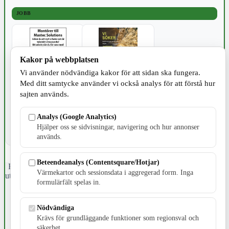
JOBB
Kakor på webbplatsen
Vi använder nödvändiga kakor för att sidan ska fungera.
Med ditt samtycke använder vi också analys för att förstå hur
SPORT
sajten används.
Analys (Google Analytics)
Hjälper oss se sidvisningar, navigering och hur annonser
används.
Beteendeanalys (Contentsquare/Hotjar)
Fristående webbtidningsföretag grundat 1991 som sedan 2002 ger
Värmekartor och sessionsdata i aggregerad form. Inga
ut tidningen Skillingaryd.nu och 2010 lanserades Värnamo.nu. Från
formulärfält spelas in.
april 2026 omfattar Skillingaryd.nu tre kommuner: Gnosjö,
Värnamo och Vaggeryds kommun.
Nödvändiga
Kontakta oss
Krävs för grundläggande funktioner som regionsval och
E-post: redaktionen@skillingaryd.nu
säkerhet.