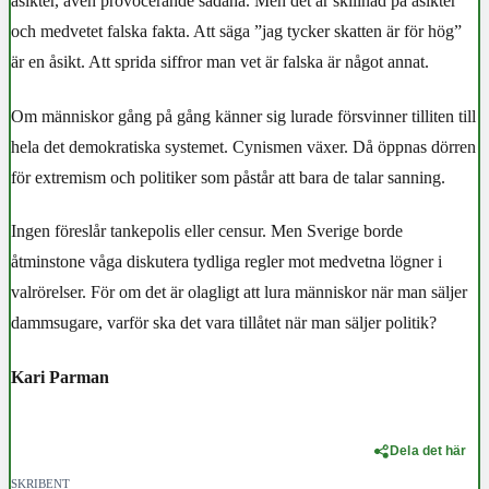
åsikter, även provocerande sådana. Men det är skillnad på åsikter
och medvetet falska fakta. Att säga ”jag tycker skatten är för hög”
är en åsikt. Att sprida siffror man vet är falska är något annat.
Om människor gång på gång känner sig lurade försvinner tilliten till
hela det demokratiska systemet. Cynismen växer. Då öppnas dörren
för extremism och politiker som påstår att bara de talar sanning.
Ingen föreslår tankepolis eller censur. Men Sverige borde
åtminstone våga diskutera tydliga regler mot medvetna lögner i
valrörelser. För om det är olagligt att lura människor när man säljer
dammsugare, varför ska det vara tillåtet när man säljer politik?
Kari Parman
Dela det här
SKRIBENT