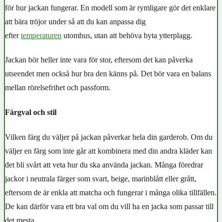
för hur jackan fungerar. En modell som är rymligare gör det enklare
att bära tröjor under så att du kan anpassa dig
efter
temperaturen
utomhus, utan att behöva byta ytterplagg.
Jackan bör heller inte vara för stor, eftersom det kan påverka
utseendet men också hur bra den känns på. Det bör vara en balans
mellan rörelsefrihet och passform.
Färgval och stil
Vilken färg du väljer på jackan påverkar hela din garderob. Om du
väljer en färg som inte går att kombinera med din andra kläder kan
det bli svårt att veta hur du ska använda jackan. Många föredrar
jackor i neutrala färger som svart, beige, marinblått eller grått,
eftersom de är enkla att matcha och fungerar i många olika tillfällen.
De kan därför vara ett bra val om du vill ha en jacka som passar till
det mesta.