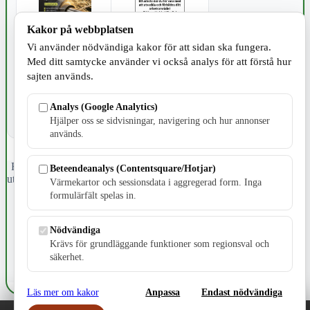
Kakor på webbplatsen
Vi använder nödvändiga kakor för att sidan ska fungera.
SPORT
Med ditt samtycke använder vi också analys för att förstå hur
sajten används.
Analys (Google Analytics)
Hjälper oss se sidvisningar, navigering och hur annonser
används.
Fristående webbtidningsföretag grundat 1991 som sedan 2002 ger
Beteendeanalys (Contentsquare/Hotjar)
ut tidningen Skillingaryd.nu och 2010 lanserades Värnamo.nu. Från
Värmekartor och sessionsdata i aggregerad form. Inga
april 2026 omfattar Skillingaryd.nu tre kommuner: Gnosjö,
formulärfält spelas in.
Värnamo och Vaggeryds kommun.
Kontakta oss
Nödvändiga
E-post: redaktionen@skillingaryd.nu
Krävs för grundläggande funktioner som regionsval och
Postadress: Gisslaköp 1, 568 92 Skillingaryd
säkerhet.
Kakinställningar
Läs mer om kakor
Anpassa
Endast nödvändiga