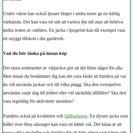
Under våren kan också ljusare färger i andra toner ge en härlig
vårkänsla. Det kan vara ett sätt att variera din stil utan att behöva
ändra resten av outfiten. En jacka i ljusgrönt kan till exempel vara
ett snyggt tillskott i din garderob.
Vad du bör tänka på innan köp
Det stora sortimentet av vårjackor gör att det finns något för alla.
Men innan du bestämmer dig kan det vara klokt att fundera på var
du vill använda jackan och till vilka plagg. Ska den exempelvis
användas varje dag till jobbet eller vid särskilda tillfällen? Ska den
vara regntålig för aktiviteter utomhus?
Fundera också på kvaliteten och
hållbarheten
. En dyrare jacka som
håller över flera säsonger kan vara ett bättre val. Det bästa är att
prova olika modeller och jämföra för att hitta något som känns rätt