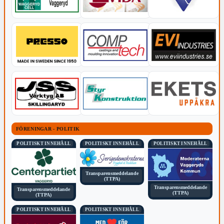
FÖRENINGAR - POLITIK
POLITISKT INNEHÅLL
POLITISKT INNEHÅLL
POLITISKT INNEHÅLL
Transparensmeddelande
(TTPA)
Transparensmeddelande
Transparensmeddelande
(TTPA)
(TTPA)
POLITISKT INNEHÅLL
POLITISKT INNEHÅLL