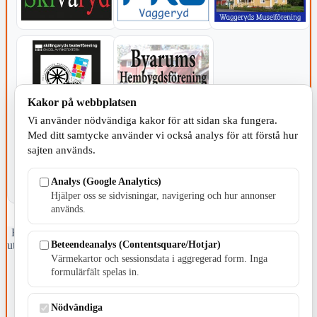
Kakor på webbplatsen
KOMMUNEN
Vi använder nödvändiga kakor för att sidan ska fungera.
Med ditt samtycke använder vi också analys för att förstå hur
sajten används.
Analys (Google Analytics)
Hjälper oss se sidvisningar, navigering och hur annonser
används.
Fristående webbtidningsföretag grundat 1991 som sedan 2002 ger
Beteendeanalys (Contentsquare/Hotjar)
ut tidningen Skillingaryd.nu och 2010 lanserades Värnamo.nu. Från
april 2026 omfattar Skillingaryd.nu tre kommuner: Gnosjö,
Värmekartor och sessionsdata i aggregerad form. Inga
Värnamo och Vaggeryds kommun.
formulärfält spelas in.
Kontakta oss
Nödvändiga
E-post: redaktionen@skillingaryd.nu