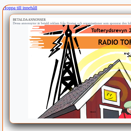
Hoppa till innehåll
BETALDA ANNONSER
Dessa annonsytor är betald reklam från företag och organisationer som sponsrar den lok