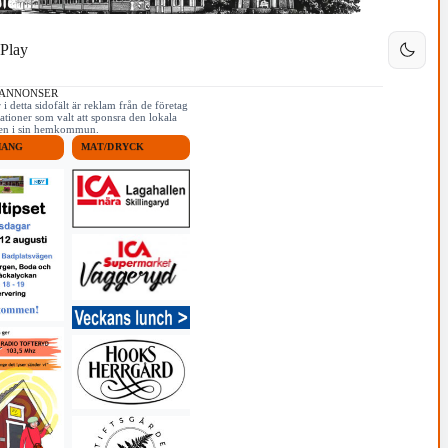
Play
 ANNONSER
i detta sidofält är reklam från de företag
ationer som valt att sponsra den lokala
iken i sin hemkommun.
MANG
MAT/DRYCK