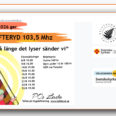
ala journalistiken.