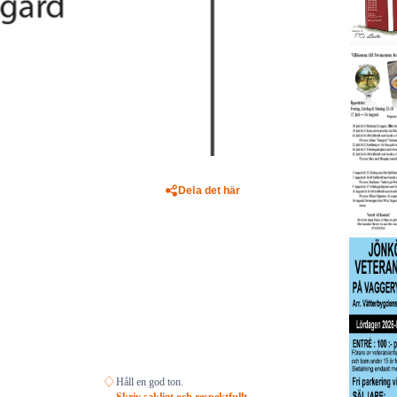
Dela det här
♢
Håll en god ton.