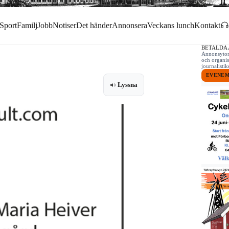
Sport
Familj
Jobb
Notiser
Det händer
Annonsera
Veckans lunch
Kontakt
BETALDA
Annonsytor 
och organis
journalist
EVENE
Lyssna