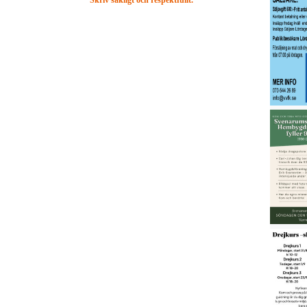
Skriv sakligt och respektfullt.