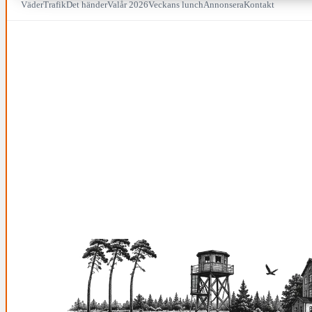
Väder
Trafik
Det händer
Valår 2026
Veckans lunch
Annonsera
Kontakt