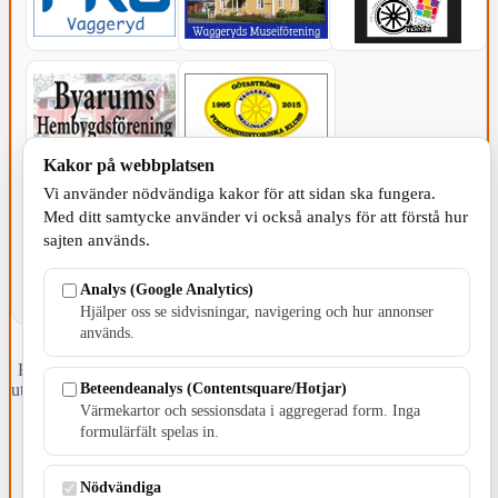
Kakor på webbplatsen
KOMMUNEN
Vi använder nödvändiga kakor för att sidan ska fungera.
Med ditt samtycke använder vi också analys för att förstå hur
sajten används.
Analys (Google Analytics)
Hjälper oss se sidvisningar, navigering och hur annonser
används.
Fristående webbtidningsföretag grundat 1991 som sedan 2002 ger
Beteendeanalys (Contentsquare/Hotjar)
ut tidningen Skillingaryd.nu och 2010 lanserades Värnamo.nu. Från
april 2026 omfattar Skillingaryd.nu tre kommuner: Gnosjö,
Värmekartor och sessionsdata i aggregerad form. Inga
Värnamo och Vaggeryds kommun.
formulärfält spelas in.
Kontakta oss
Nödvändiga
E-post: redaktionen@skillingaryd.nu