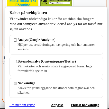
Kakor på webbplatsen
KOMMUNEN
Vi använder nödvändiga kakor för att sidan ska fungera.
Med ditt samtycke använder vi också analys för att förstå hur
sajten används.
Analys (Google Analytics)
Hjälper oss se sidvisningar, navigering och hur annonser
används.
Fristående webbtidningsföretag grundat 1991 som sedan 2002 ger
Beteendeanalys (Contentsquare/Hotjar)
ut tidningen Skillingaryd.nu och 2010 lanserades Värnamo.nu. Från
Värmekartor och sessionsdata i aggregerad form. Inga
april 2026 omfattar Skillingaryd.nu tre kommuner: Gnosjö,
Värnamo och Vaggeryds kommun.
formulärfält spelas in.
Kontakta oss
Nödvändiga
E-post: redaktionen@skillingaryd.nu
Postadress: Gisslaköp 1, 568 92 Skillingaryd
Krävs för grundläggande funktioner som regionsval och
säkerhet.
Kakinställningar
Läs mer om kakor
Anpassa
Endast nödvändiga