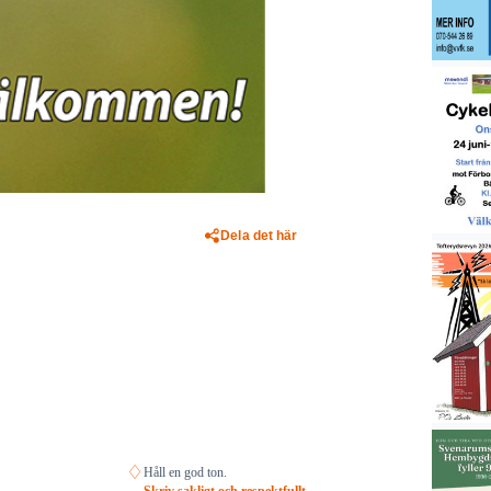
Dela det här
♢
Håll en god ton.