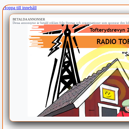
Hoppa till innehåll
BETALDA ANNONSER
Dessa annonsytor är betald reklam från företag och organisationer som sponsrar den lok