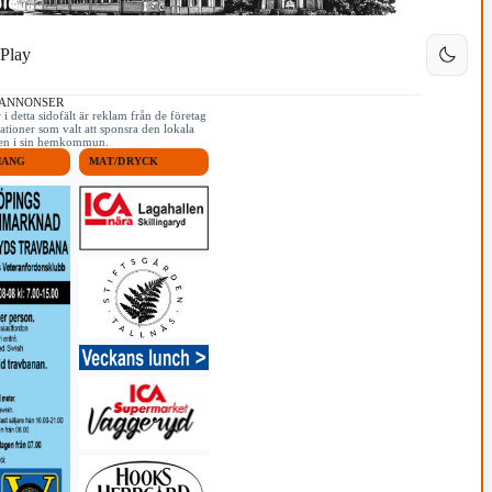
Play
 ANNONSER
i detta sidofält är reklam från de företag
ationer som valt att sponsra den lokala
iken i sin hemkommun.
MANG
MAT/DRYCK