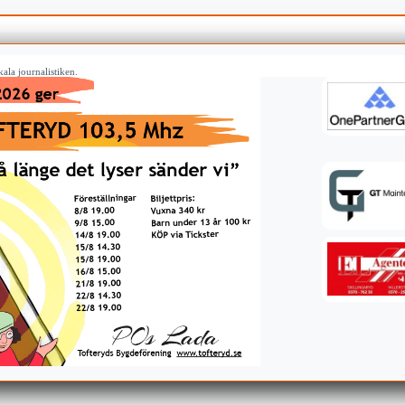
ala journalistiken.