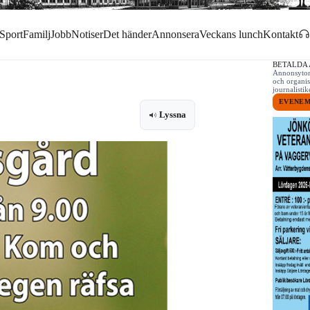
Sport
Familj
Jobb
Notiser
Det händer
Annonsera
Veckans lunch
Kontakt
BETALDA
Annonsytor 
och organis
journalist
EVENE
Lyssna