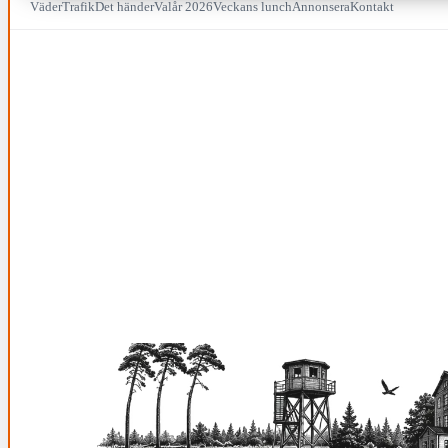
Väder
Trafik
Det händer
Valår 2026
Veckans lunch
Annonsera
Kontakt