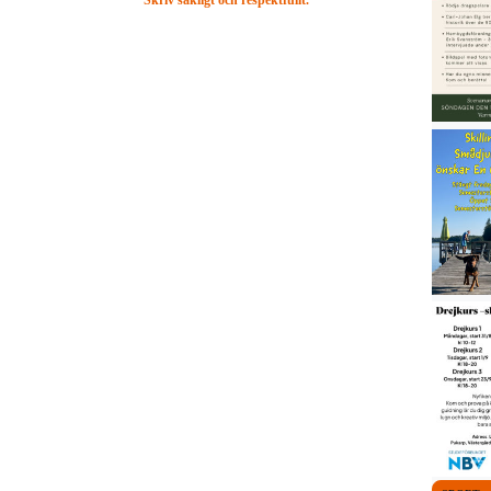
Skriv sakligt och respektfullt.