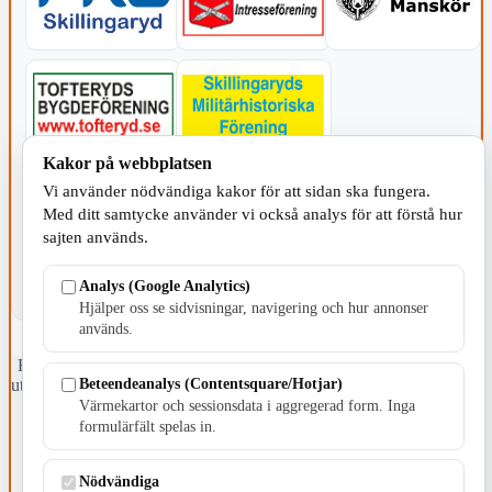
Kakor på webbplatsen
KOMMUNEN
Vi använder nödvändiga kakor för att sidan ska fungera.
Med ditt samtycke använder vi också analys för att förstå hur
sajten används.
Analys (Google Analytics)
Hjälper oss se sidvisningar, navigering och hur annonser
används.
Fristående webbtidningsföretag grundat 1991 som sedan 2002 ger
Beteendeanalys (Contentsquare/Hotjar)
ut tidningen Skillingaryd.nu och 2010 lanserades Värnamo.nu. Från
april 2026 omfattar Skillingaryd.nu tre kommuner: Gnosjö,
Värmekartor och sessionsdata i aggregerad form. Inga
Värnamo och Vaggeryds kommun.
formulärfält spelas in.
Kontakta oss
Nödvändiga
E-post: redaktionen@skillingaryd.nu