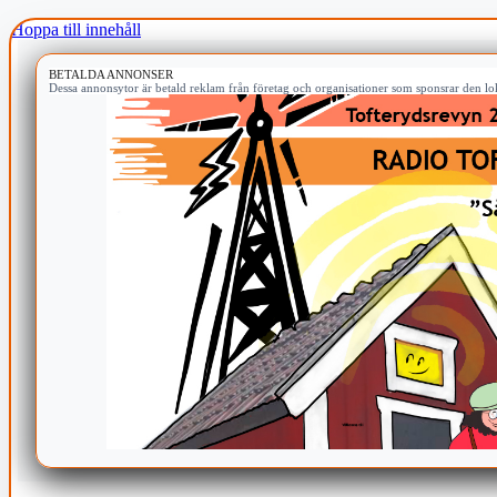
Hoppa till innehåll
BETALDA ANNONSER
Dessa annonsytor är betald reklam från företag och organisationer som sponsrar den lok