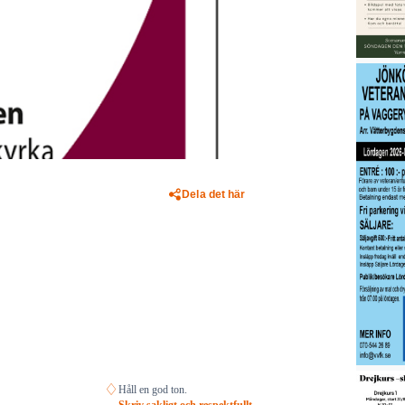
Dela det här
♢
Håll en god ton.