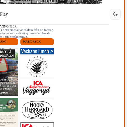
Play
 ANNONSER
i detta sidofält är reklam från de företag
ationer som valt att sponsra den lokala
iken i sin hemkommun.
MANG
MAT/DRYCK