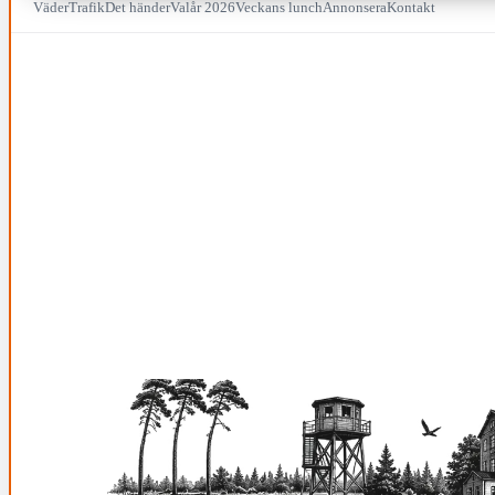
Väder
Trafik
Det händer
Valår 2026
Veckans lunch
Annonsera
Kontakt