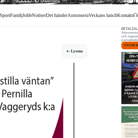
Sport
Familj
Jobb
Notiser
Det händer
Annonsera
Veckans lunch
Kontakt
BETALDA
Annonsytor 
och organis
journalist
EVENE
Lyssna