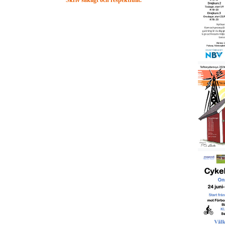
Skriv sakligt och respektfullt.