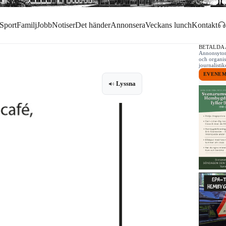
Sport
Familj
Jobb
Notiser
Det händer
Annonsera
Veckans lunch
Kontakt
BETALDA
Annonsytor 
och organis
journalist
EVENE
Lyssna