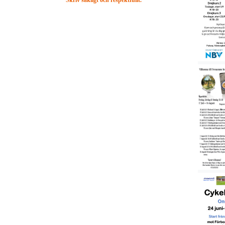
Skriv sakligt och respektfullt.