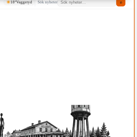
18°
Vaggeryd
Sök nyheter
⌕