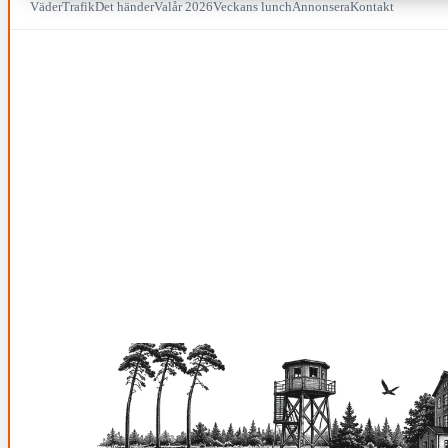
Väder
Trafik
Det händer
Valår 2026
Veckans lunch
Annonsera
Kontakt