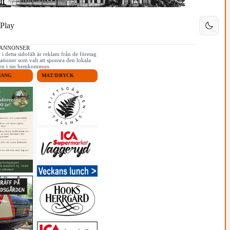
Play
 ANNONSER
i detta sidofält är reklam från de företag
ationer som valt att sponsra den lokala
iken i sin hemkommun.
MANG
MAT/DRYCK