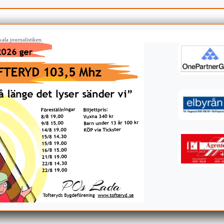
ala journalistiken.