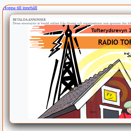
Hoppa till innehåll
BETALDA ANNONSER
Dessa annonsytor är betald reklam från företag och organisationer som sponsrar den lok