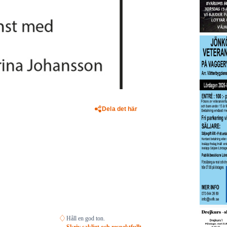
Dela det här
♢
Håll en god ton.