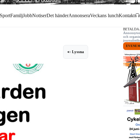
Sport
Familj
Jobb
Notiser
Det händer
Annonsera
Veckans lunch
Kontakt
BETALDA
Annonsytor 
och organis
journalist
EVENE
Lyssna