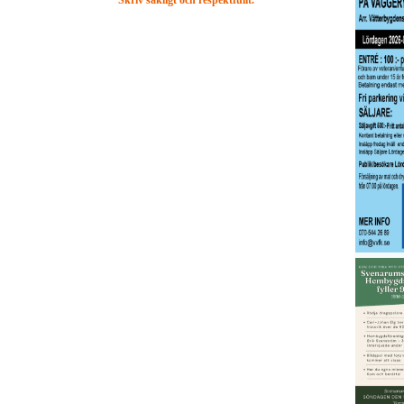
Skriv sakligt och respektfullt.