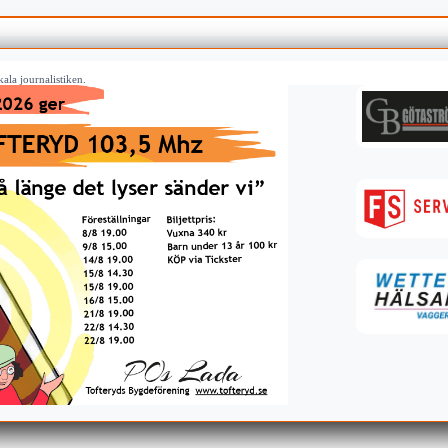
ala journalistiken.