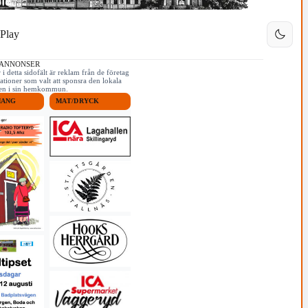
Play
 ANNONSER
i detta sidofält är reklam från de företag
ationer som valt att sponsra den lokala
iken i sin hemkommun.
MANG
MAT/DRYCK