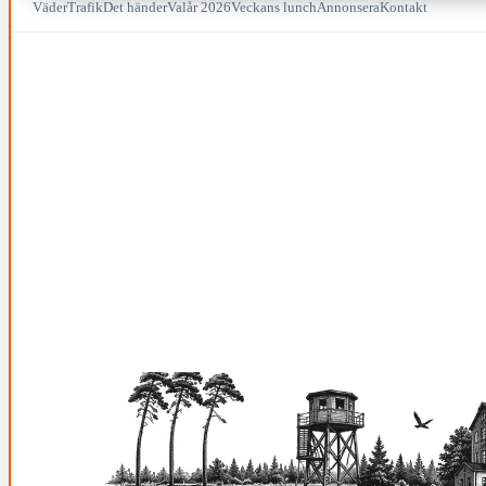
Väder
Trafik
Det händer
Valår 2026
Veckans lunch
Annonsera
Kontakt