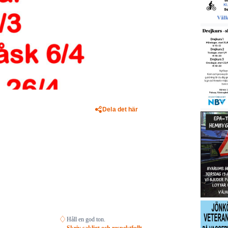
Dela det här
♢
Håll en god ton.