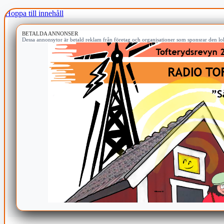
Hoppa till innehåll
BETALDA ANNONSER
Dessa annonsytor är betald reklam från företag och organisationer som sponsrar den lok