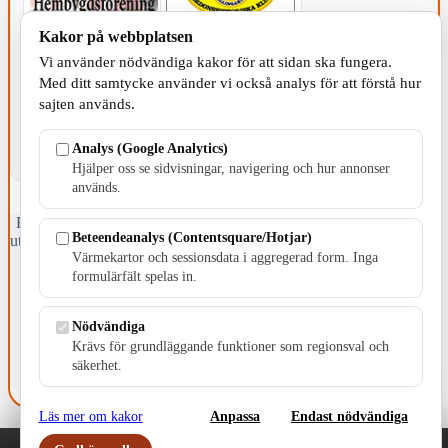
Kakor på webbplatsen
KOMMUNEN
Vi använder nödvändiga kakor för att sidan ska fungera.
Med ditt samtycke använder vi också analys för att förstå hur
sajten används.
Analys (Google Analytics)
Hjälper oss se sidvisningar, navigering och hur annonser
används.
Fristående webbtidningsföretag grundat 1991 som sedan 2002 ger
Beteendeanalys (Contentsquare/Hotjar)
ut tidningen Skillingaryd.nu och 2010 lanserades Värnamo.nu. Från
Värmekartor och sessionsdata i aggregerad form. Inga
april 2026 omfattar Skillingaryd.nu tre kommuner: Gnosjö,
Värnamo och Vaggeryds kommun.
formulärfält spelas in.
Kontakta oss
Nödvändiga
E-post: redaktionen@skillingaryd.nu
Postadress: Gisslaköp 1, 568 92 Skillingaryd
Krävs för grundläggande funktioner som regionsval och
säkerhet.
Kakinställningar
Läs mer om kakor
Anpassa
Endast nödvändiga