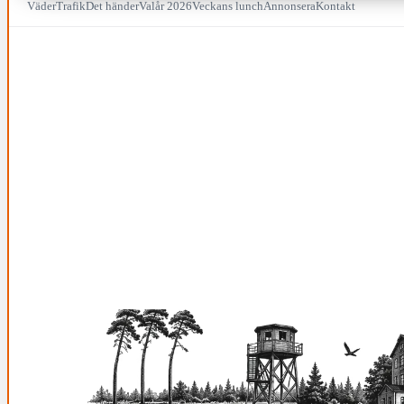
Väder
Trafik
Det händer
Valår 2026
Veckans lunch
Annonsera
Kontakt