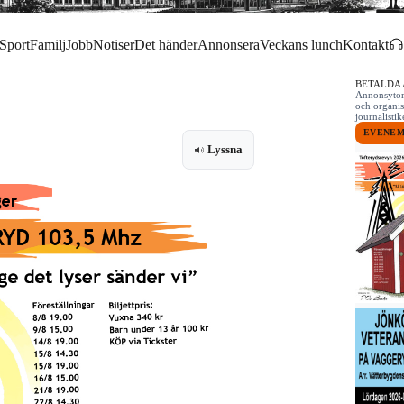
Sport
Familj
Jobb
Notiser
Det händer
Annonsera
Veckans lunch
Kontakt
BETALDA
Annonsytor 
och organis
journalist
EVENE
Lyssna