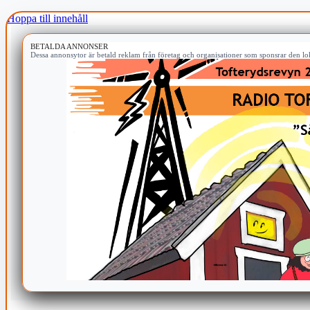
Hoppa till innehåll
BETALDA ANNONSER
Dessa annonsytor är betald reklam från företag och organisationer som sponsrar den lok