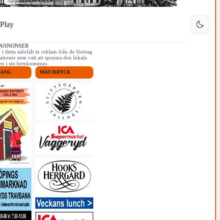
Play
 ANNONSER
i detta sidofält är reklam från de företag
ationer som valt att sponsra den lokala
iken i sin hemkommun.
MANG
MAT/DRYCK