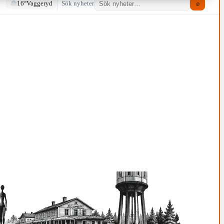
16°
Vaggeryd
Sök nyheter
⌕