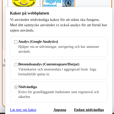
Kakor på webbplatsen
KOMMUNEN
Vi använder nödvändiga kakor för att sidan ska fungera.
Med ditt samtycke använder vi också analys för att förstå hur
sajten används.
Analys (Google Analytics)
Hjälper oss se sidvisningar, navigering och hur annonser
används.
Fristående webbtidningsföretag grundat 1991 som sedan 2002 ger
Beteendeanalys (Contentsquare/Hotjar)
ut tidningen Skillingaryd.nu och 2010 lanserades Värnamo.nu. Från
Värmekartor och sessionsdata i aggregerad form. Inga
april 2026 omfattar Skillingaryd.nu tre kommuner: Gnosjö,
Värnamo och Vaggeryds kommun.
formulärfält spelas in.
Kontakta oss
Nödvändiga
E-post: redaktionen@skillingaryd.nu
Postadress: Gisslaköp 1, 568 92 Skillingaryd
Krävs för grundläggande funktioner som regionsval och
säkerhet.
Kakinställningar
Läs mer om kakor
Anpassa
Endast nödvändiga