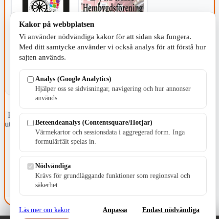
Kakor på webbplatsen
KOMMUNEN
Vi använder nödvändiga kakor för att sidan ska fungera.
Med ditt samtycke använder vi också analys för att förstå hur
sajten används.
Analys (Google Analytics)
Hjälper oss se sidvisningar, navigering och hur annonser
används.
Fristående webbtidningsföretag grundat 1991 som sedan 2002 ger
Beteendeanalys (Contentsquare/Hotjar)
ut tidningen Skillingaryd.nu och 2010 lanserades Värnamo.nu. Från
Värmekartor och sessionsdata i aggregerad form. Inga
april 2026 omfattar Skillingaryd.nu tre kommuner: Gnosjö,
Värnamo och Vaggeryds kommun.
formulärfält spelas in.
Kontakta oss
Nödvändiga
E-post: redaktionen@skillingaryd.nu
Postadress: Gisslaköp 1, 568 92 Skillingaryd
Krävs för grundläggande funktioner som regionsval och
säkerhet.
Kakinställningar
Läs mer om kakor
Anpassa
Endast nödvändiga