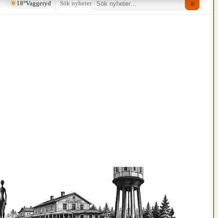
18°
Vaggeryd
Sök nyheter
⌕