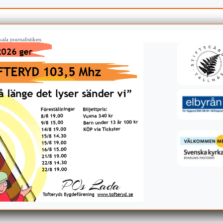
ala journalistiken.