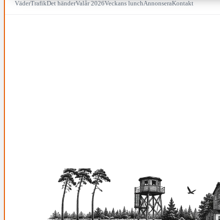
Väder
Trafik
Det händer
Valår 2026
Veckans lunch
Annonsera
Kontakt