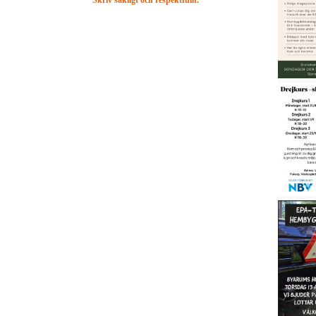
Skriv sakligt och respektfullt.