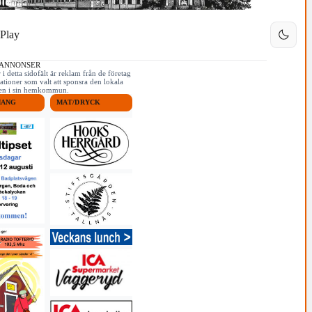
Play
 ANNONSER
i detta sidofält är reklam från de företag
ationer som valt att sponsra den lokala
iken i sin hemkommun.
MANG
MAT/DRYCK