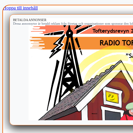
Hoppa till innehåll
BETALDA ANNONSER
Dessa annonsytor är betald reklam från företag och organisationer som sponsrar den lok