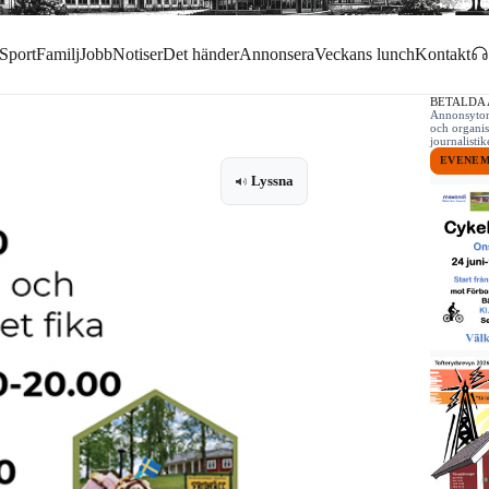
Sport
Familj
Jobb
Notiser
Det händer
Annonsera
Veckans lunch
Kontakt
BETALDA
Annonsytor 
och organis
journalist
EVENE
Lyssna