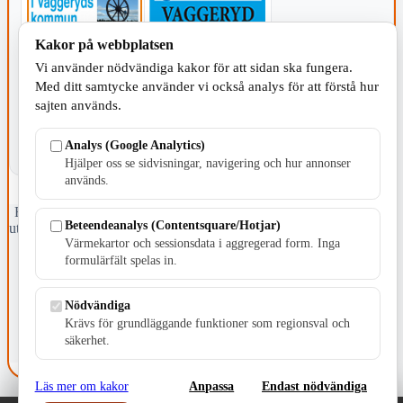
Kakor på webbplatsen
KOMMUNEN
Vi använder nödvändiga kakor för att sidan ska fungera.
Med ditt samtycke använder vi också analys för att förstå hur
sajten används.
Analys (Google Analytics)
Hjälper oss se sidvisningar, navigering och hur annonser
används.
Fristående webbtidningsföretag grundat 1991 som sedan 2002 ger
Beteendeanalys (Contentsquare/Hotjar)
ut tidningen Skillingaryd.nu och 2010 lanserades Värnamo.nu. Från
Värmekartor och sessionsdata i aggregerad form. Inga
april 2026 omfattar Skillingaryd.nu tre kommuner: Gnosjö,
Värnamo och Vaggeryds kommun.
formulärfält spelas in.
Kontakta oss
Nödvändiga
E-post: redaktionen@skillingaryd.nu
Postadress: Gisslaköp 1, 568 92 Skillingaryd
Krävs för grundläggande funktioner som regionsval och
säkerhet.
Kakinställningar
Läs mer om kakor
Anpassa
Endast nödvändiga