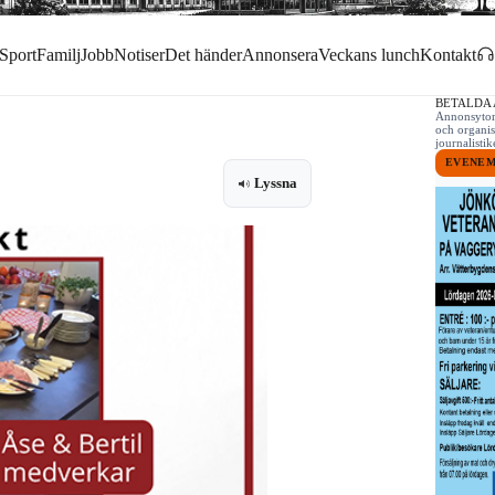
Sport
Familj
Jobb
Notiser
Det händer
Annonsera
Veckans lunch
Kontakt
BETALDA
Annonsytor 
och organis
journalist
EVENE
Lyssna