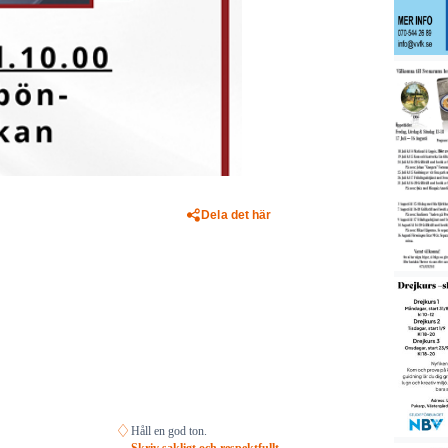
Dela det här
♢
Håll en god ton.