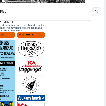
Play
 ANNONSER
i detta sidofält är reklam från de företag
ationer som valt att sponsra den lokala
iken i sin hemkommun.
MANG
MAT/DRYCK