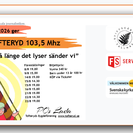
ala journalistiken.