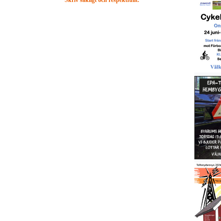
Skriv sakligt och respektfullt.