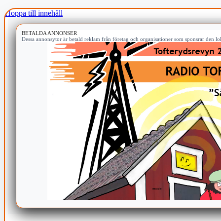
Hoppa till innehåll
BETALDA ANNONSER
Dessa annonsytor är betald reklam från företag och organisationer som sponsrar den lok