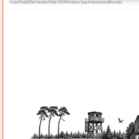
Väder
Trafik
Det händer
Valår 2026
Veckans lunch
Annonsera
Kontakt