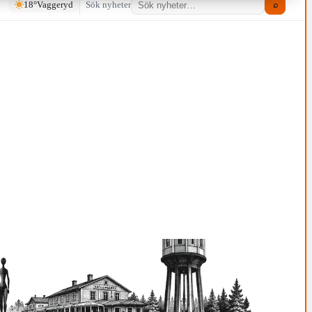
18°
Vaggeryd
Sök nyheter
⌕