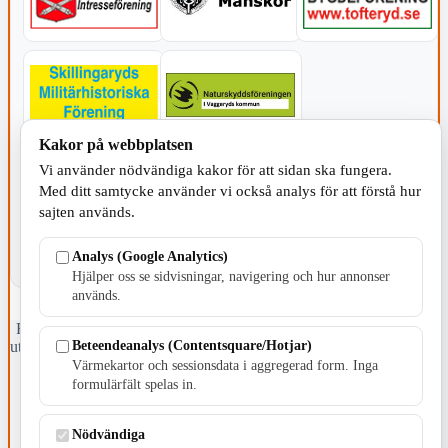
Kakor på webbplatsen
KOMMUNEN
Vi använder nödvändiga kakor för att sidan ska fungera.
Med ditt samtycke använder vi också analys för att förstå hur
sajten används.
Analys (Google Analytics)
Hjälper oss se sidvisningar, navigering och hur annonser
används.
Fristående webbtidningsföretag grundat 1991 som sedan 2002 ger
Beteendeanalys (Contentsquare/Hotjar)
ut tidningen Skillingaryd.nu och 2010 lanserades Värnamo.nu. Från
april 2026 omfattar Skillingaryd.nu tre kommuner: Gnosjö,
Värmekartor och sessionsdata i aggregerad form. Inga
Värnamo och Vaggeryds kommun.
formulärfält spelas in.
Kontakta oss
Nödvändiga
E-post: redaktionen@skillingaryd.nu