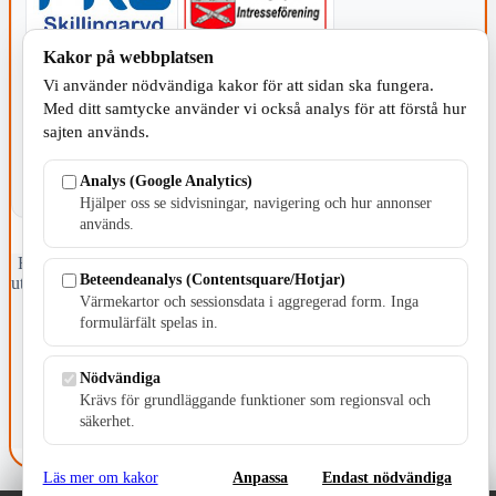
Kakor på webbplatsen
KOMMUNEN
Vi använder nödvändiga kakor för att sidan ska fungera.
Med ditt samtycke använder vi också analys för att förstå hur
sajten används.
Analys (Google Analytics)
Hjälper oss se sidvisningar, navigering och hur annonser
används.
Fristående webbtidningsföretag grundat 1991 som sedan 2002 ger
Beteendeanalys (Contentsquare/Hotjar)
ut tidningen Skillingaryd.nu och 2010 lanserades Värnamo.nu. Från
Värmekartor och sessionsdata i aggregerad form. Inga
april 2026 omfattar Skillingaryd.nu tre kommuner: Gnosjö,
Värnamo och Vaggeryds kommun.
formulärfält spelas in.
Kontakta oss
Nödvändiga
E-post: redaktionen@skillingaryd.nu
Postadress: Gisslaköp 1, 568 92 Skillingaryd
Krävs för grundläggande funktioner som regionsval och
säkerhet.
Kakinställningar
Läs mer om kakor
Anpassa
Endast nödvändiga