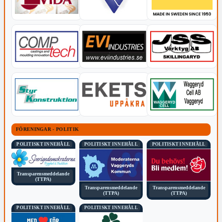
FÖRENINGAR - POLITIK
POLITISKT INNEHÅLL
POLITISKT INNEHÅLL
POLITISKT INNEHÅLL
Transparensmeddelande
(TTPA)
Transparensmeddelande
Transparensmeddelande
(TTPA)
(TTPA)
POLITISKT INNEHÅLL
POLITISKT INNEHÅLL