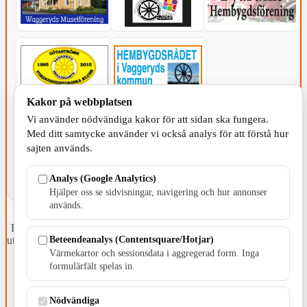
Kakor på webbplatsen
KOMMUNEN
Vi använder nödvändiga kakor för att sidan ska fungera.
Med ditt samtycke använder vi också analys för att förstå hur
sajten används.
Analys (Google Analytics)
Hjälper oss se sidvisningar, navigering och hur annonser
används.
Fristående webbtidningsföretag grundat 1991 som sedan 2002 ger
Beteendeanalys (Contentsquare/Hotjar)
ut tidningen Skillingaryd.nu och 2010 lanserades Värnamo.nu. Från
april 2026 omfattar Skillingaryd.nu tre kommuner: Gnosjö,
Värmekartor och sessionsdata i aggregerad form. Inga
Värnamo och Vaggeryds kommun.
formulärfält spelas in.
Kontakta oss
Nödvändiga
E-post: redaktionen@skillingaryd.nu