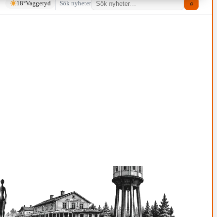
18°
Vaggeryd
Sök nyheter
⌕