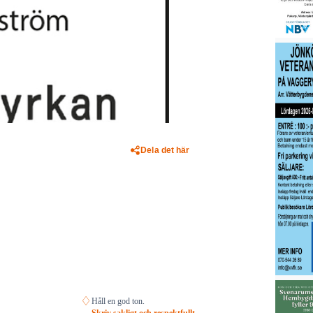
Dela det här
♢
Håll en god ton.