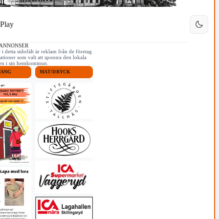
Play
 ANNONSER
i detta sidofält är reklam från de företag
ationer som valt att sponsra den lokala
iken i sin hemkommun.
MANG
MAT/DRYCK