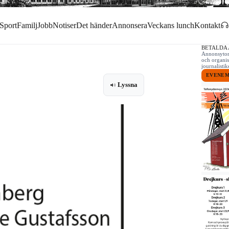
Sport
Familj
Jobb
Notiser
Det händer
Annonsera
Veckans lunch
Kontakt
BETALDA
Annonsytor 
och organis
journalist
EVENE
Lyssna