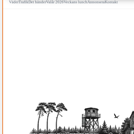
Väder
Trafik
Det händer
Valår 2026
Veckans lunch
Annonsera
Kontakt