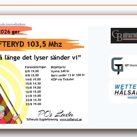
ala journalistiken.