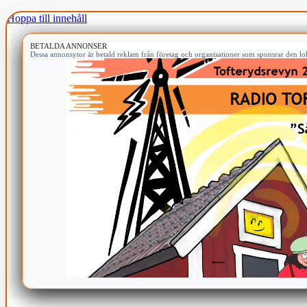
Hoppa till innehåll
BETALDA ANNONSER
Dessa annonsytor är betald reklam från företag och organisationer som sponsrar den lok