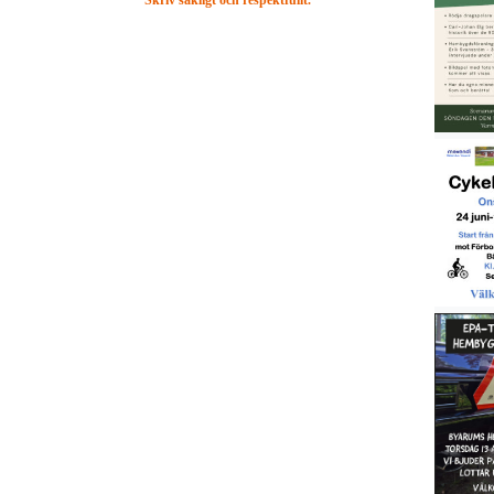
Skriv sakligt och respektfullt.