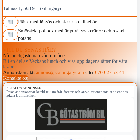
Tallnäs 1, 568 91 Skillingaryd
Fläsk med löksås och klassiska tillbehör
Smörstekt pollock med ärtpuré, sockerärtor och rostad
potatis
VILL DU SYNAS HÄR?
Nå lunchgästerna i vårt område
Bli en del av Veckans lunch och visa upp dagens rätter för våra
läsare.
Annonskontakt:
annons@skillingaryd.nu
eller
0760-27 58 44
Kontakta oss
BETALDA ANNONSER
Dessa annonsytor är betald reklam från företag och organisationer som sponsrar den
lokala journalistiken.