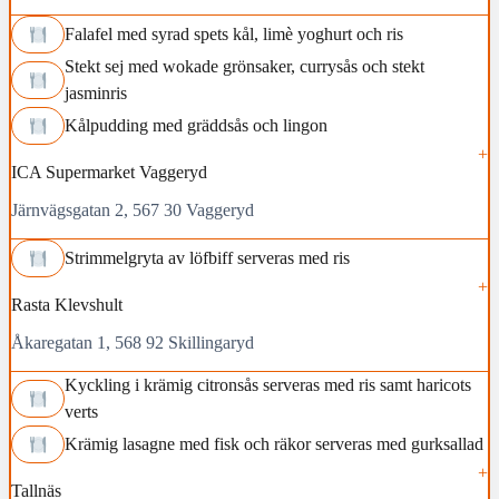
Falafel med syrad spets kål, limè yoghurt och ris
Stekt sej med wokade grönsaker, currysås och stekt
jasminris
Kålpudding med gräddsås och lingon
ICA Supermarket Vaggeryd
Järnvägsgatan 2, 567 30 Vaggeryd
Strimmelgryta av löfbiff serveras med ris
Rasta Klevshult
Åkaregatan 1, 568 92 Skillingaryd
Kyckling i krämig citronsås serveras med ris samt haricots
verts
Krämig lasagne med fisk och räkor serveras med gurksallad
Tallnäs