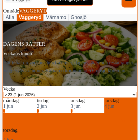
Område
VAGGERYD
Alla
Vaggeryd
Värnamo
Gnosjö
DAGENS RÄTTER
Veckans lunch
Här hittar du veckans lunchmenyer, dagens rätter och restauranger i
Vaggeryds kommun, Värnamo kommun och Gnosjö kommun.
Vecka
måndag
tisdag
onsdag
torsdag
1 jun
2 jun
3 jun
4 jun
6
6
6
6
6
VALD DAG
6 ställen
torsdag
4 jun