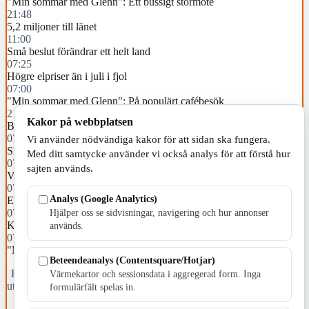
"Min sommar med Glenn": Ett bussigt stormöte
21:48
5,2 miljoner till länet
11:00
Små beslut förändrar ett helt land
07:25
Högre elpriser än i juli i fjol
07:00
"Min sommar med Glenn": På populärt cafébesök
21:26
Kakor på webbplatsen
Barn påkörd av buss i Taberg
07:36
Vi använder nödvändiga kakor för att sidan ska fungera.
Skillingarydsman åtalas för bidragsbrott
Med ditt samtycke använder vi också analys för att förstå hur
07:35
sajten används.
Varma dagar i sommarmånaderna
07:34
Analys (Google Analytics)
En något varmare juli än normalt
07:22
Hjälper oss se sidvisningar, navigering och hur annonser
Komplikationer efter bäckenbottenskada under förlossning
används.
07:00
"Min sommar med Glenn": En engagerad tur i terrängen
Beteendeanalys (Contentsquare/Hotjar)
Fristående webbtidningsföretag grundat 1991 som sedan 2002 ger
Värmekartor och sessionsdata i aggregerad form. Inga
ut tidningen Skillingaryd.nu och 2010 lanserades Värnamo.nu. Från
formulärfält spelas in.
april 2026 omfattar Skillingaryd.nu tre kommuner: Gnosjö,