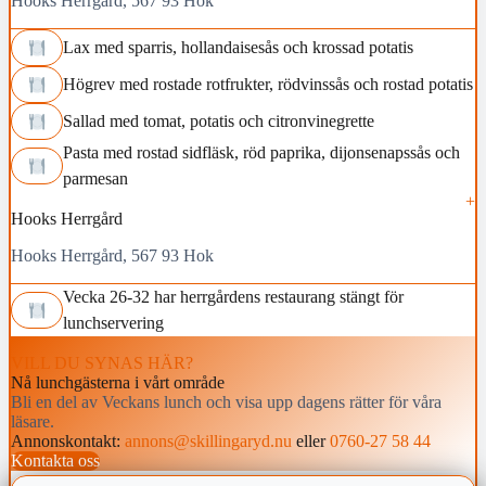
Hooks Herrgård, 567 93 Hok
Lax med sparris, hollandaisesås och krossad potatis
Högrev med rostade rotfrukter, rödvinssås och rostad potatis
Sallad med tomat, potatis och citronvinegrette
Pasta med rostad sidfläsk, röd paprika, dijonsenapssås och
parmesan
Hooks Herrgård
Hooks Herrgård, 567 93 Hok
Vecka 26-32 har herrgårdens restaurang stängt för
lunchservering
VILL DU SYNAS HÄR?
Nå lunchgästerna i vårt område
Bli en del av Veckans lunch och visa upp dagens rätter för våra
läsare.
Annonskontakt:
annons@skillingaryd.nu
eller
0760-27 58 44
Kontakta oss