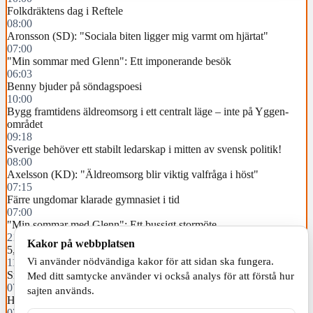
Folkdräktens dag i Reftele
08:00
Aronsson (SD): "Sociala biten ligger mig varmt om hjärtat"
07:00
"Min sommar med Glenn": Ett imponerande besök
06:03
Benny bjuder på söndagspoesi
10:00
Bygg framtidens äldreomsorg i ett centralt läge – inte på Yggen-
området
09:18
Sverige behöver ett stabilt ledarskap i mitten av svensk politik!
08:00
Axelsson (KD): "Äldreomsorg blir viktig valfråga i höst"
07:15
Färre ungdomar klarade gymnasiet i tid
07:00
"Min sommar med Glenn": Ett bussigt stormöte
21:48
Kakor på webbplatsen
5,2 miljoner till länet
Vi använder nödvändiga kakor för att sidan ska fungera.
11:00
Små beslut förändrar ett helt land
Med ditt samtycke använder vi också analys för att förstå hur
07:25
sajten används.
Högre elpriser än i juli i fjol
07:00