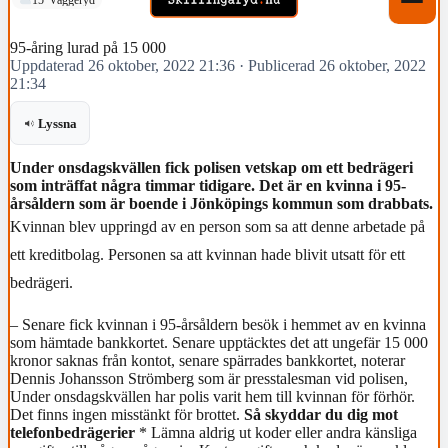
95-åring lurad på 15 000
Uppdaterad 26 oktober, 2022 21:36
·
Publicerad 26 oktober, 2022
21:34
Lyssna
Under onsdagskvällen fick polisen vetskap om ett bedrägeri
som inträffat några timmar tidigare. Det är en kvinna i 95-
årsåldern som är boende i Jönköpings kommun som drabbats.
Kvinnan blev uppringd av en person som sa att denne arbetade på
ett kreditbolag. Personen sa att kvinnan hade blivit utsatt för ett
bedrägeri.
– Senare fick kvinnan i 95-årsåldern besök i hemmet av en kvinna
som hämtade bankkortet. Senare upptäcktes det att ungefär 15 000
kronor saknas från kontot, senare spärrades bankkortet, noterar
Dennis Johansson Strömberg som är presstalesman vid polisen,
Under onsdagskvällen har polis varit hem till kvinnan för förhör.
Det finns ingen misstänkt för brottet.
Så skyddar du dig mot
telefonbedrägerier
* Lämna aldrig ut koder eller andra känsliga