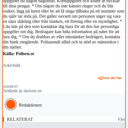
uppgifter till någon någonsin. Kortuppgifter och koder är nycklar
till dina pengar. * Om någon du inte känner ringer och du blir
osäker, lägg på luren eller be att få ringa tillbaka på ett nummer som
du själv tar reda på. Det gäller oavsett om personen säger sig vara
en nära släkting eller från banken, ett företag eller en myndighet. *
Lita inte på den som kontaktar dig bara för att den har personliga
uppgifter om dig. Bedragare kan hitta information på nätet för att
lura dig. * Om du drabbas av eller misstänker bedrägeri, kontakta
din bank omgående. Polisanmäl alltid och ta stöd av människor i
din närhet.
Källa: Polisen.se
Arkivbild
Dela det här
SKRIBENT
Artikeln är skriven av
Redaktionen
RELATERAT
Fler