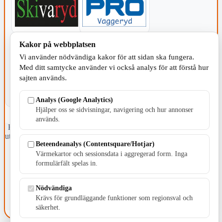
Kakor på webbplatsen
KOMMUNEN
Vi använder nödvändiga kakor för att sidan ska fungera.
Med ditt samtycke använder vi också analys för att förstå hur
sajten används.
Analys (Google Analytics)
Hjälper oss se sidvisningar, navigering och hur annonser
används.
Fristående webbtidningsföretag grundat 1991 som sedan 2002 ger
ut tidningen Skillingaryd.nu och 2010 lanserades Värnamo.nu. Från
Beteendeanalys (Contentsquare/Hotjar)
april 2026 omfattar Skillingaryd.nu tre kommuner: Gnosjö,
Värnamo och Vaggeryds kommun.
Värmekartor och sessionsdata i aggregerad form. Inga
formulärfält spelas in.
Kontakta oss
E-post: redaktionen@skillingaryd.nu
Nödvändiga
Postadress: Gisslaköp 1, 568 92 Skillingaryd
Krävs för grundläggande funktioner som regionsval och
Kakinställningar
säkerhet.