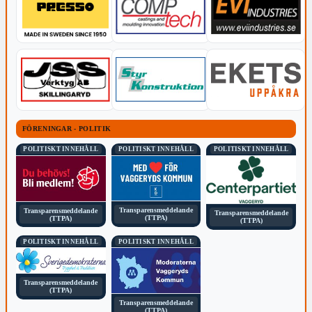
FÖRENINGAR - POLITIK
POLITISKT INNEHÅLL
POLITISKT INNEHÅLL
POLITISKT INNEHÅLL
Transparensmeddelande
Transparensmeddelande
Transparensmeddelande
(TTPA)
(TTPA)
(TTPA)
POLITISKT INNEHÅLL
POLITISKT INNEHÅLL
Transparensmeddelande
(TTPA)
Transparensmeddelande
(TTPA)