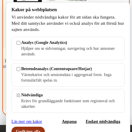
Kakor på webbplatsen
KOMMUNEN
Vi använder nödvändiga kakor för att sidan ska fungera.
Med ditt samtycke använder vi också analys för att förstå hur
sajten används.
Analys (Google Analytics)
Hjälper oss se sidvisningar, navigering och hur annonser
används.
Fristående webbtidningsföretag grundat 1991 som sedan 2002 ger
ut tidningen Skillingaryd.nu och 2010 lanserades Värnamo.nu. Från
Beteendeanalys (Contentsquare/Hotjar)
april 2026 omfattar Skillingaryd.nu tre kommuner: Gnosjö,
Värmekartor och sessionsdata i aggregerad form. Inga
Värnamo och Vaggeryds kommun.
formulärfält spelas in.
Kontakta oss
E-post: redaktionen@skillingaryd.nu
Nödvändiga
Postadress: Gisslaköp 1, 568 92 Skillingaryd
Krävs för grundläggande funktioner som regionsval och
säkerhet.
Kakinställningar
Läs mer om kakor
Anpassa
Endast nödvändiga
Godkänn alla