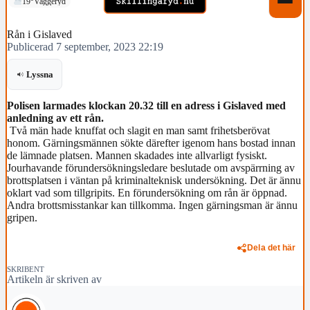
19°
Vaggeryd
Rån i Gislaved
Publicerad 7 september, 2023 22:19
Lyssna
Polisen larmades klockan 20.32 till en adress i Gislaved med
anledning av ett rån.
Två män hade knuffat och slagit en man samt frihetsberövat
honom. Gärningsmännen sökte därefter igenom hans bostad innan
de lämnade platsen. Mannen skadades inte allvarligt fysiskt.
Jourhavande förundersökningsledare beslutade om avspärrning av
brottsplatsen i väntan på kriminalteknisk undersökning. Det är ännu
oklart vad som tillgripits. En förundersökning om rån är öppnad.
Andra brottsmisstankar kan tillkomma. Ingen gärningsman är ännu
gripen.
Dela det här
SKRIBENT
Artikeln är skriven av