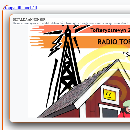
Hoppa till innehåll
BETALDA ANNONSER
Dessa annonsytor är betald reklam från företag och organisationer som sponsrar den lok