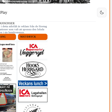
Play
 ANNONSER
i detta sidofält är reklam från de företag
ationer som valt att sponsra den lokala
iken i sin hemkommun.
MANG
MAT/DRYCK