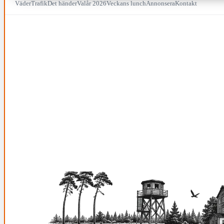
Väder
Trafik
Det händer
Valår 2026
Veckans lunch
Annonsera
Kontakt