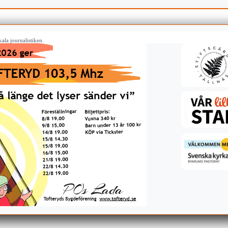
ala journalistiken.