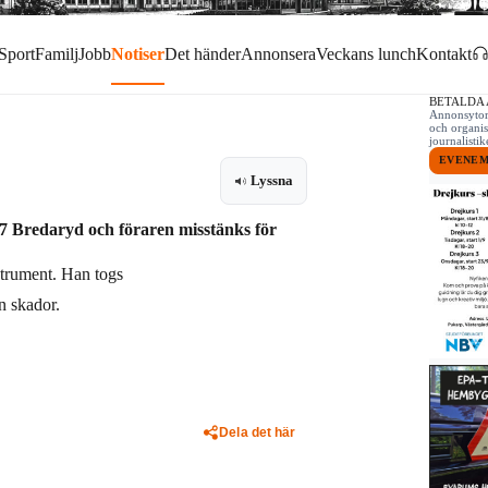
Sport
Familj
Jobb
Notiser
Det händer
Annonsera
Veckans lunch
Kontakt
BETALDA
Annonsytor 
och organis
journalist
EVENE
Lyssna
27 Bredaryd och föraren misstänks för
nstrument. Han togs
an skador.
Dela det här