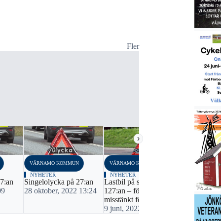
Fler
VÄRNAMO K
NYHETER
Singelolyck
eftermiddag
16 septemb
22:52
›
VÄRNAMO KOMMUN
VÄRNAMO KOMMUN
NYHETER
NYHETER
27:an
Singelolycka på 27:an
Lastbil på sidan på
09
28 oktober, 2022 13:24
127:an – föraren
misstänkt för rattfylleri
9 juni, 2022 15:57