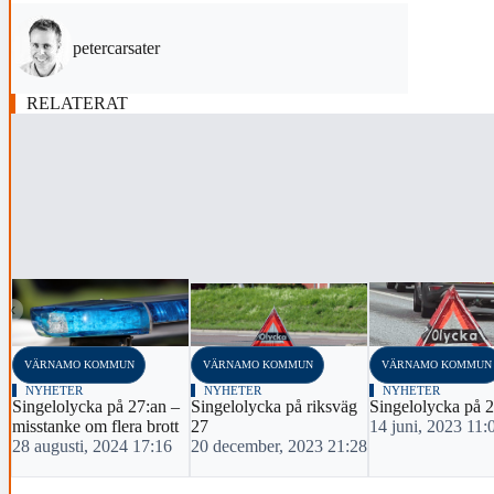
petercarsater
RELATERAT
‹
VÄRNAMO KOMMUN
VÄRNAMO KOMMUN
VÄRNAMO KOMMUN
NYHETER
NYHETER
NYHETER
Singelolycka på 27:an –
Singelolycka på riksväg
Singelolycka på 
misstanke om flera brott
27
14 juni, 2023 11:
28 augusti, 2024 17:16
20 december, 2023 21:28