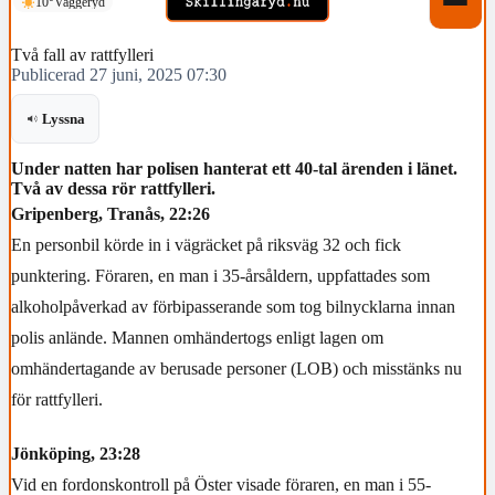
10°
Vaggeryd
Två fall av rattfylleri
Publicerad 27 juni, 2025 07:30
Lyssna
Under natten har polisen hanterat ett 40-tal ärenden i länet.
Två av dessa rör rattfylleri.
Gripenberg, Tranås, 22:26
En personbil körde in i vägräcket på riksväg 32 och fick
punktering. Föraren, en man i 35-årsåldern, uppfattades som
alkoholpåverkad av förbipasserande som tog bilnycklarna innan
polis anlände. Mannen omhändertogs enligt lagen om
omhändertagande av berusade personer (LOB) och misstänks nu
för rattfylleri.
Jönköping, 23:28
Vid en fordonskontroll på Öster visade föraren, en man i 55-