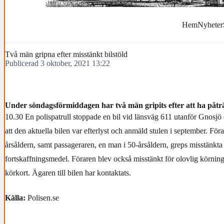
Hem
Nyheter
Två män gripna efter misstänkt bilstöld
Publicerad 3 oktober, 2021 13:22
Under söndagsförmiddagen har två män gripits efter att ha påträff
10.30 En polispatrull stoppade en bil vid länsväg 611 utanför Gnosjö 
att den aktuella bilen var efterlyst och anmäld stulen i september. För
årsåldern, samt passageraren, en man i 50-årsåldern, greps misstänkta 
fortskaffningsmedel. Föraren blev också misstänkt för olovlig körning
körkort. Ägaren till bilen har kontaktats.
Källa:
Polisen.se