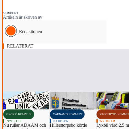
SKRIBENT
Artikeln är skriven av
Redaktionen
RELATERAT
‹
GNOSJÖ KOMMUN
VÄRNAMO KOMMUN
VAGGERYDS KOMMU
NYHETER
NYHETER
NYHETER
Nu rullar ADAAM och
Hillerstorpsbo körde
Lyxbil värd 2,5 m