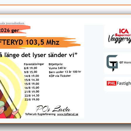
ala journalistiken.