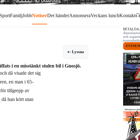
Sport
Familj
Jobb
Notiser
Det händer
Annonsera
Veckans lunch
Kontakt
BETALDA
Annonsytor 
och organis
journalist
EVENE
Lyssna
ats i en misstänkt stulen bil i Gnosjö.
och då visade det sig
aren, en man i 65-
för tillgrepp av
 då han kört utan