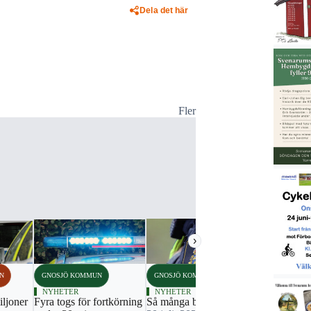
Dela det här
Fler
›
N
GNOSJÖ KOMMUN
GNOSJÖ KOMMUN
GNOSJÖ KO
NYHETER
NYHETER
NYHETER
iljoner
Fyra togs för fortkörning
Så många brott anmäldes
Två lösa kor