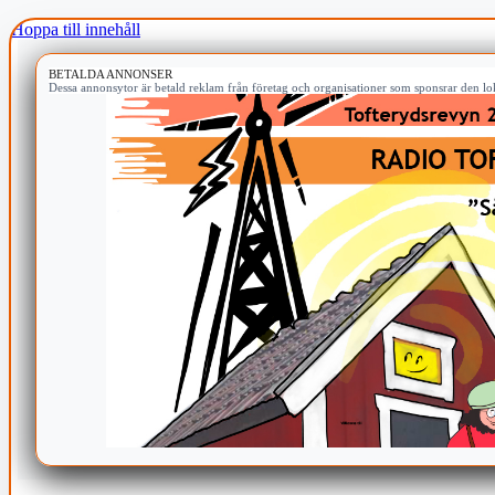
Hoppa till innehåll
BETALDA ANNONSER
Dessa annonsytor är betald reklam från företag och organisationer som sponsrar den lok