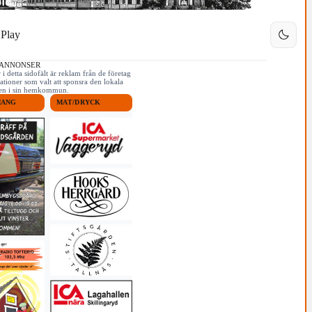
Play
 ANNONSER
i detta sidofält är reklam från de företag
ationer som valt att sponsra den lokala
iken i sin hemkommun.
MANG
MAT/DRYCK