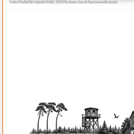
Väder
Trafik
Det händer
Valår 2026
Veckans lunch
Annonsera
Kontakt