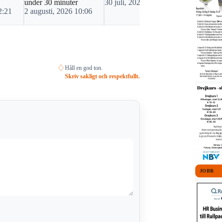
under 30 minuter
30 juli, 2026 07:18
länsväg 15
2:21
2 augusti, 2026 10:06
28 juli, 20
♢
Håll en god ton.
Skriv sakligt och respektfullt.
JOBB