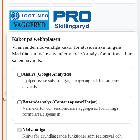
Kakor på webbplatsen
KOMMUNEN
Vi använder nödvändiga kakor för att sidan ska fungera.
Med ditt samtycke använder vi också analys för att förstå hur
sajten används.
Analys (Google Analytics)
Hjälper oss se sidvisningar, navigering och hur annonser
används.
Fristående webbtidningsföretag grundat 1991 som sedan 2002 ger
ut tidningen Skillingaryd.nu och 2010 lanserades Värnamo.nu. Från
Beteendeanalys (Contentsquare/Hotjar)
april 2026 omfattar Skillingaryd.nu tre kommuner: Gnosjö,
Värmekartor och sessionsdata i aggregerad form. Inga
Värnamo och Vaggeryds kommun.
formulärfält spelas in.
Kontakta oss
E-post: redaktionen@skillingaryd.nu
Nödvändiga
Postadress: Gisslaköp 1, 568 92 Skillingaryd
Krävs för grundläggande funktioner som regionsval och