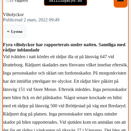
13°
Vaggeryd
Viltolyckor
Publicerad 2 mars, 2022 09:49
Lyssna
Fyra viltolyckor har rapporterats under natten. Samtliga med
rådjur inblandade
Vid tvåtiden i natt kördes ett rådjur illa ut på länsväg 647 vid
Bratteborg. Rådjuret skadades men försvann vilket innebar eftersök.
Inga personskador och oklart om fordonsskador. På morgonkvisten
har det inträffat ytterligare tre olyckor. Ett rådjur blev påkört på
länsväg 151 vid Store Mosse. Eftersök inleddes. Inga personskador
men bilen fick en del plåtskador. Något senare krockade en bilist
med ett rådjur på länsväg 500 vid Bröttjestad på väg mot Bredaryd.
Rådjuret dog på platsen. Inga personskador men några mindre
skador på bilen rapporterades. Vid sjutiden kom en anmälan om att
det låg ett rådjur i vägkanten på riksväg 27 i Värnamo. Det blev ett