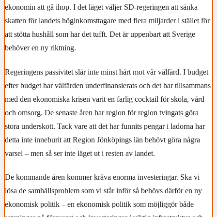
ekonomin att gå ihop. I det läget väljer SD-regeringen att sänka
skatten för landets höginkomsttagare med flera miljarder i stället för
att stötta hushåll som har det tufft. Det är uppenbart att Sverige
behöver en ny riktning.
Regeringens passivitet slår inte minst hårt mot vår välfärd. I budget
efter budget har välfärden underfinansierats och det har tillsammans
med den ekonomiska krisen varit en farlig cocktail för skola, vård
och omsorg. De senaste åren har region för region tvingats göra
stora underskott. Tack vare att det har funnits pengar i ladorna har
detta inte inneburit att Region Jönköpings län behövt göra några
varsel – men så ser inte läget ut i resten av landet.
De kommande åren kommer kräva enorma investeringar. Ska vi
lösa de samhällsproblem som vi står inför så behövs därför en ny
ekonomisk politik – en ekonomisk politik som möjliggör både