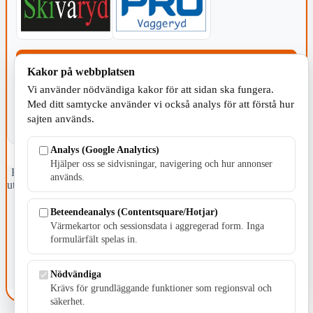
KOMMUNEN
Kakor på webbplatsen
Vi använder nödvändiga kakor för att sidan ska fungera.
Med ditt samtycke använder vi också analys för att förstå hur
sajten används.
Analys (Google Analytics)
Hjälper oss se sidvisningar, navigering och hur annonser
Fristående webbtidningsföretag grundat 1991 som sedan 2002 ger
används.
ut tidningen Skillingaryd.nu och 2010 lanserades Värnamo.nu. Från
april 2026 omfattar Skillingaryd.nu tre kommuner: Gnosjö,
Värnamo och Vaggeryds kommun.
Beteendeanalys (Contentsquare/Hotjar)
Värmekartor och sessionsdata i aggregerad form. Inga
Kontakta oss
formulärfält spelas in.
E-post: redaktionen@skillingaryd.nu
Postadress: Gisslaköp 1, 568 92 Skillingaryd
Nödvändiga
Kakinställningar
Krävs för grundläggande funktioner som regionsval och
säkerhet.