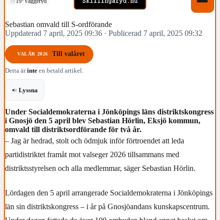
19°
Vaggeryd
Sebastian omvald till S-ordförande
Uppdaterad 7 april, 2025 09:36
·
Publicerad 7 april, 2025 09:32
Till valåret
VALÅR 2026
Detta är
inte
en betald artikel.
Lyssna
Under Socialdemokraterna i Jönköpings läns distriktskongress
i Gnosjö den 5 april blev Sebastian Hörlin, Eksjö kommun,
omvald till distriktsordförande för två år.
– Jag är hedrad, stolt och ödmjuk inför förtroendet att leda
partidistriktet framåt mot valseger 2026 tillsammans med
distriktsstyrelsen och alla medlemmar, säger Sebastian Hörlin.
Lördagen den 5 april arrangerade Socialdemokraterna i Jönköpings
län sin distriktskongress – i år på Gnosjöandans kunskapscentrum.