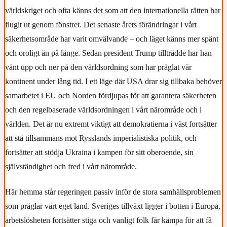
världskriget och ofta känns det som att den internationella rätten har
flugit ut genom fönstret. Det senaste årets förändringar i vårt
säkerhetsområde har varit omvälvande – och läget känns mer spänt
och oroligt än på länge. Sedan president Trump tillträdde har han
vänt upp och ner på den världsordning som har präglat vår
kontinent under lång tid. I ett läge där USA drar sig tillbaka behöver
samarbetet i EU och Norden fördjupas för att garantera säkerheten
och den regelbaserade världsordningen i vårt närområde och i
världen. Det är nu extremt viktigt att demokratierna i väst fortsätter
att stå tillsammans mot Rysslands imperialistiska politik, och
fortsätter att stödja Ukraina i kampen för sitt oberoende, sin
självständighet och fred i vårt närområde.
Här hemma står regeringen passiv inför de stora samhällsproblemen
som präglar vårt eget land. Sveriges tillväxt ligger i botten i Europa,
arbetslösheten fortsätter stiga och vanligt folk får kämpa för att få