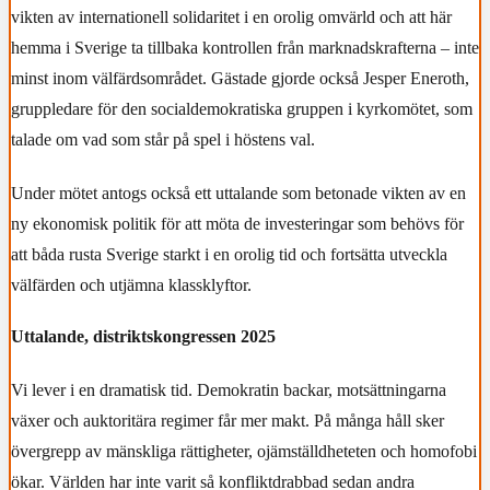
vikten av internationell solidaritet i en orolig omvärld och att här
hemma i Sverige ta tillbaka kontrollen från marknadskrafterna – inte
minst inom välfärdsområdet. Gästade gjorde också Jesper Eneroth,
gruppledare för den socialdemokratiska gruppen i kyrkomötet, som
talade om vad som står på spel i höstens val.
Under mötet antogs också ett uttalande som betonade vikten av en
ny ekonomisk politik för att möta de investeringar som behövs för
att båda rusta Sverige starkt i en orolig tid och fortsätta utveckla
välfärden och utjämna klassklyftor.
Uttalande, distriktskongressen 2025
Vi lever i en dramatisk tid. Demokratin backar, motsättningarna
växer och auktoritära regimer får mer makt. På många håll sker
övergrepp av mänskliga rättigheter, ojämställdheteten och homofobi
ökar. Världen har inte varit så konfliktdrabbad sedan andra