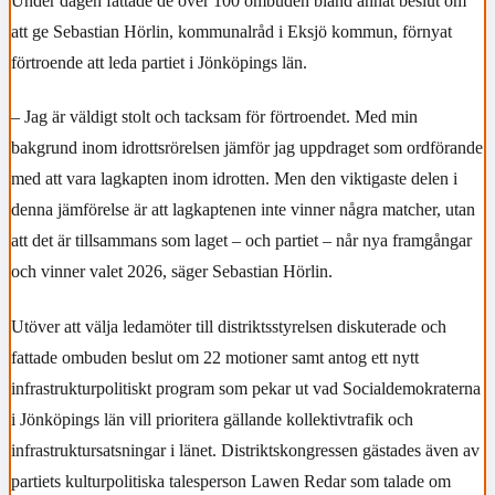
Under dagen fattade de över 100 ombuden bland annat beslut om
att ge Sebastian Hörlin, kommunalråd i Eksjö kommun, förnyat
förtroende att leda partiet i Jönköpings län.
– Jag är väldigt stolt och tacksam för förtroendet. Med min
bakgrund inom idrottsrörelsen jämför jag uppdraget som ordförande
med att vara lagkapten inom idrotten. Men den viktigaste delen i
denna jämförelse är att lagkaptenen inte vinner några matcher, utan
att det är tillsammans som laget – och partiet – når nya framgångar
och vinner valet 2026, säger Sebastian Hörlin.
Utöver att välja ledamöter till distriktsstyrelsen diskuterade och
fattade ombuden beslut om 22 motioner samt antog ett nytt
infrastrukturpolitiskt program som pekar ut vad Socialdemokraterna
i Jönköpings län vill prioritera gällande kollektivtrafik och
infrastruktursatsningar i länet. Distriktskongressen gästades även av
partiets kulturpolitiska talesperson Lawen Redar som talade om