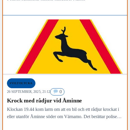
#VILTOLYCKA
0
26 SEPTEMBER, 2025, 21:12
Krock med rådjur vid Åminne
Klockan 19.44 kom larm om att en bil och ett rådjur krockat i
eller utanför Åminne söder om Värnamo. Det berättar polisen
presstaleskvinna Angelica Forsberg.…