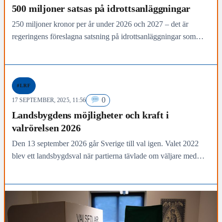
500 miljoner satsas på idrottsanläggningar
250 miljoner kronor per år under 2026 och 2027 – det är
regeringens föreslagna satsning på idrottsanläggningar som
presenterats idag. En satsning som är efterlängtad…
#LRF
0
17 SEPTEMBER, 2025, 11:56
Landsbygdens möjligheter och kraft i
valrörelsen 2026
Den 13 september 2026 går Sverige till val igen. Valet 2022
blev ett landsbygdsval när partierna tävlade om väljare med
löften om sänkta drivmedelspriser och…