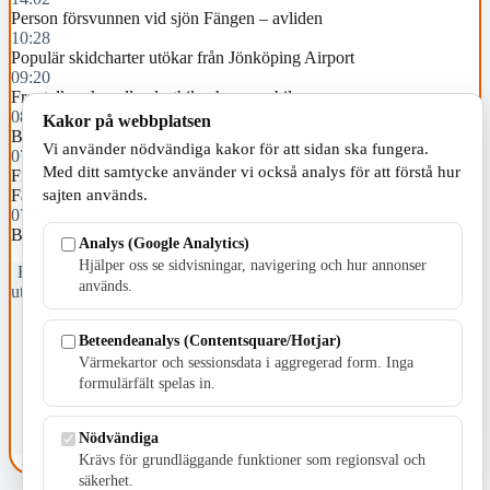
Person försvunnen vid sjön Fängen – avliden
10:28
Populär skidcharter utökar från Jönköping Airport
09:20
Frontalkrock mellan lastbil och personbil
08:00
Kakor på webbplatsen
Brukare bestals på guldringar
Vi använder nödvändiga kakor för att sidan ska fungera.
07:50
Med ditt samtycke använder vi också analys för att förstå hur
Frälsningsarmén inbjuder till ett omväxlande augustiprogram på
sajten används.
Fåglabäck
07:42
Brand i lägenhet i Huskvarna
Analys (Google Analytics)
Hjälper oss se sidvisningar, navigering och hur annonser
Fristående webbtidningsföretag grundat 1991 som sedan 2002 ger
används.
ut tidningen Skillingaryd.nu och 2010 lanserades Värnamo.nu. Från
april 2026 omfattar Skillingaryd.nu tre kommuner: Gnosjö,
Värnamo och Vaggeryds kommun.
Beteendeanalys (Contentsquare/Hotjar)
Värmekartor och sessionsdata i aggregerad form. Inga
Kontakta oss
formulärfält spelas in.
E-post: redaktionen@skillingaryd.nu
Postadress: Gisslaköp 1, 568 92 Skillingaryd
Nödvändiga
Kakinställningar
Krävs för grundläggande funktioner som regionsval och
säkerhet.