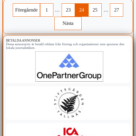
Föregående
1
…
23
24
25
…
27
Nästa
BETALDA ANNONSER
Dessa annonsytor är betald reklam från företag och organisationer som sponsrar den
lokala journalistiken.