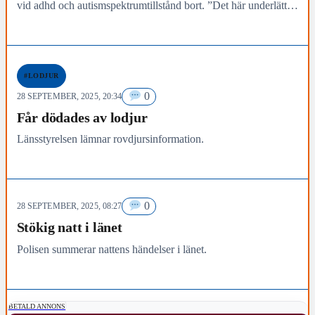
vid adhd och autismspektrumtillstånd bort. ”Det här underlättar
för en stor grupp människor när…
#LODJUR
0
28 SEPTEMBER, 2025, 20:34
Får dödades av lodjur
Länsstyrelsen lämnar rovdjursinformation.
0
28 SEPTEMBER, 2025, 08:27
Stökig natt i länet
Polisen summerar nattens händelser i länet.
BETALD ANNONS