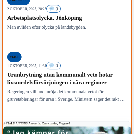
0
2 OKTOBER, 2025, 20:25
Arbetsplatsolycka, Jönköping
Man avliden efter olycka på landsbygden.
#LRF
0
1 OKTOBER, 2025, 11:31
Uranbrytning utan kommunalt veto hotar
livsmedelsförsörjningen i våra regioner
Regeringen vill undanröja det kommunala vetot för
gruvetableringar för uran i Sverige. Ministern säger det rakt ut:
målet är att öka gruvbrytningen, snabba på processerna…
BETALD ANNONS
|
Annonsör: Centerpartiet, Vaggeryd