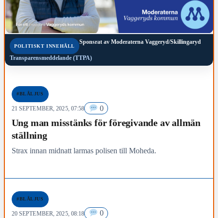
Sponsrat av
Moderaterna Vaggeryd/Skillingaryd
POLITISKT INNEHÅLL
Transparensmeddelande (TTPA)
#BLÅLJUS
0
21 SEPTEMBER, 2025, 07:58
Ung man misstänks för föregivande av allmän
ställning
Strax innan midnatt larmas polisen till Moheda.
#BLÅLJUS
0
20 SEPTEMBER, 2025, 08:18