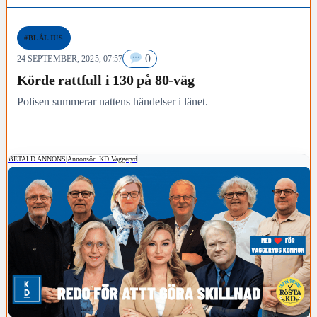
#BLÅLJUS
0
24 SEPTEMBER, 2025, 07:57
Körde rattfull i 130 på 80-väg
Polisen summerar nattens händelser i länet.
BETALD ANNONS
|
Annonsör: KD Vaggeryd