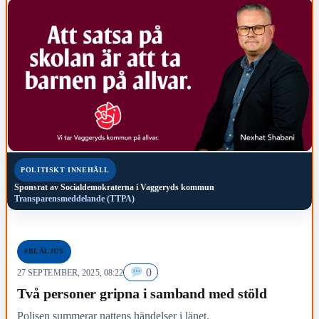
POLITISKT INNEHÅLL
Sponsrat av
Socialdemokraterna i Vaggeryds kommun
Transparensmeddelande (TTPA)
#BLÅLJUS
0
27 SEPTEMBER, 2025, 08:22
Två personer gripna i samband med stöld
Polisen summerar nattens händelser i länet.