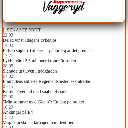
SENASTE NYTT
22:03
Delad vinst i dagens cykeltips
14:02
Pulsen stiger i Tofteryd – på lördag är det premiär
12:21
Lyxbil värd 2,5 miljoner kronor är stulen
08:05
Slängde ut tjuven i trädgården
07:32
Framtidens stiftelse Regementsheden ska utredas
07:15
Körde påverkad med snabb elspark
07:00
"Min sommar med Glenn": En dag på bruket
18:29
Ankungar på E4
15:42
Varg som sköts i fårhagen har identifierats
14:02