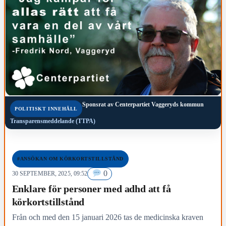
Sponsrat av
Centerpartiet Vaggeryds kommun
POLITISKT INNEHÅLL
Transparensmeddelande (TTPA)
#ANSÖKAN OM KÖRKORTSTILLSTÅND
0
30 SEPTEMBER, 2025, 09:52
Enklare för personer med adhd att få
körkortstillstånd
Från och med den 15 januari 2026 tas de medicinska kraven