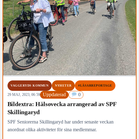
VAGGERYDS KOMMUN
NYHETER
#LÄSARREPORTAGE
Uppdaterad
0
29 MAJ, 2023, 06:59
Bildextra: Hälsovecka arrangerad av SPF
Skillingaryd
SPF Seniorerna Skillingaryd har under senaste veckan
anordnat olika aktiviteter för sina medlemmar.