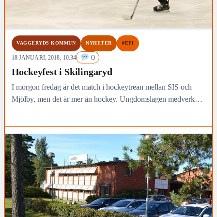
VAGGERYDS KOMMUN
NYHETER
#EFI
0
18 JANUARI, 2018, 10:34
Hockeyfest i Skilingaryd
I morgon fredag är det match i hockeytrean mellan SIS och
Mjölby, men det är mer än hockey. Ungdomslagen medverkar
på olika sätt och så är EFI second hand på plats för att ta emot
kläder och annat som stödjer deras verksamhet.