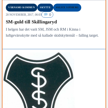
VÄRNAMO KOMMUN
SKYTTE
#ALICE SJÖBERG
0
20 NOVEMBER, 2017, 06:03
SM-guld till Skillingaryd
I helgen har det varit SM, JSM och RM i Kinna i
luftgevärsskytte med så kallade skidskyttemål – falling target.