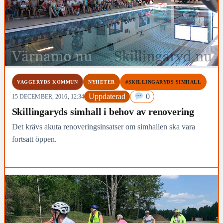
VAGGERYDS KOMMUN
NYHETER
#SKILLINGARYDS SIMHALL
Uppdaterad
0
15 DECEMBER, 2016, 12:34
Skillingaryds simhall i behov av renovering
Det krävs akuta renoveringsinsatser om simhallen ska vara
fortsatt öppen.