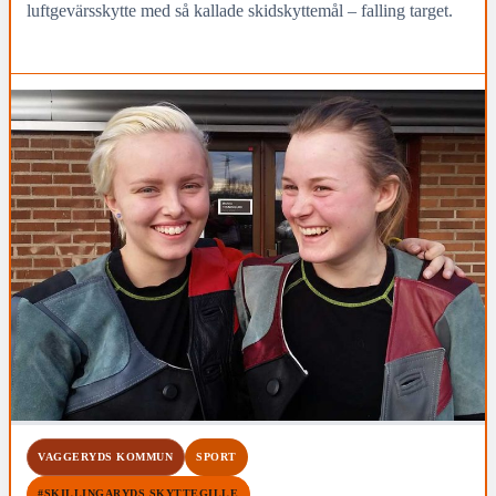
luftgevärsskytte med så kallade skidskyttemål – falling target.
VAGGERYDS KOMMUN
SPORT
#SKILLINGARYDS SKYTTEGILLE