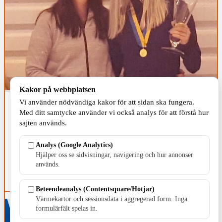
Kakor på webbplatsen
Vi använder nödvändiga kakor för att sidan ska fungera.
VAGGERYDS KOMMUN
SPORT
#ALFRED ELG
Med ditt samtycke använder vi också analys för att förstå hur
Uppdaterad
0
6 NOVEMBER, 2016, 00:00
sajten används.
Tre SM-guld till Skillingaryd
Analys (Google Analytics)
Michaela och Annika Arvidsson från Skillingaryds Skyttegille
Hjälper oss se sidvisningar, navigering och hur annonser
tog i helgen guld vid nationella SM i luftgevärsskytte.
används.
Beteendeanalys (Contentsquare/Hotjar)
Värmekartor och sessionsdata i aggregerad form. Inga
formulärfält spelas in.