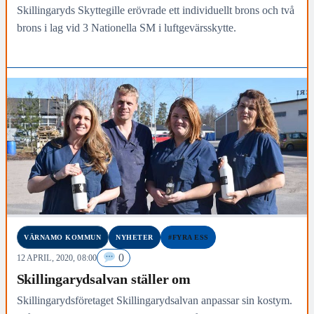
Skillingaryds Skyttegille erövrade ett individuellt brons och två
brons i lag vid 3 Nationella SM i luftgevärsskytte.
VÄRNAMO KOMMUN
NYHETER
#FYRA ESS
0
12 APRIL, 2020, 08:00
Skillingarydsalvan ställer om
Skillingarydsföretaget Skillingarydsalvan anpassar sin kostym.