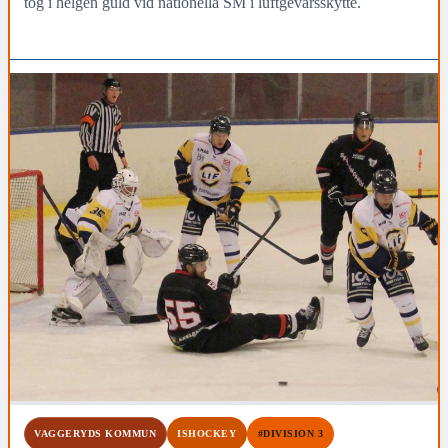
tog i helgen guld vid nationella SM i luftgevärsskytte.
VAGGERYDS KOMMUN
ISHOCKEY
#DIVISION 3