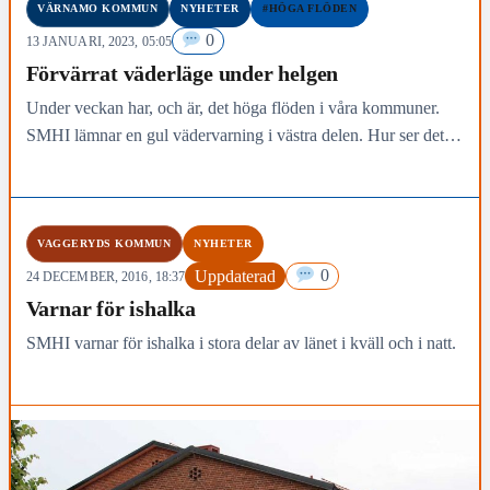
VÄRNAMO KOMMUN
NYHETER
#HÖGA FLÖDEN
0
13 JANUARI, 2023, 05:05
Förvärrat väderläge under helgen
Under veckan har, och är, det höga flöden i våra kommuner.
SMHI lämnar en gul vädervarning i västra delen. Hur ser det ut
hos dig,…
VAGGERYDS KOMMUN
NYHETER
Uppdaterad
0
24 DECEMBER, 2016, 18:37
Varnar för ishalka
SMHI varnar för ishalka i stora delar av länet i kväll och i natt.