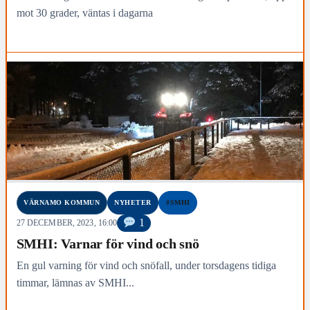
mot 30 grader, väntas i dagarna
VÄRNAMO KOMMUN
NYHETER
#SMHI
1
27 DECEMBER, 2023, 16:00
SMHI: Varnar för vind och snö
En gul varning för vind och snöfall, under torsdagens tidiga
timmar, lämnas av SMHI...