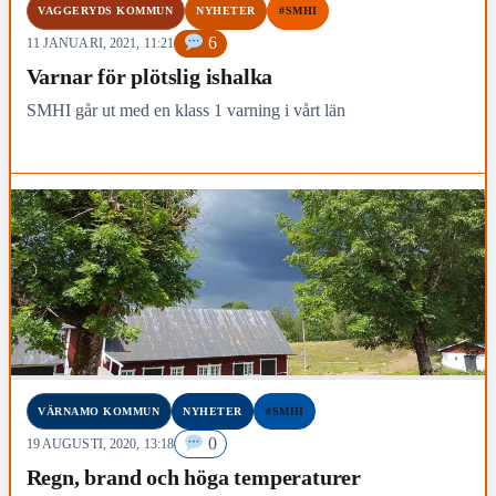
VAGGERYDS KOMMUN
NYHETER
#SMHI
6
11 JANUARI, 2021, 11:21
Varnar för plötslig ishalka
SMHI går ut med en klass 1 varning i vårt län
VÄRNAMO KOMMUN
NYHETER
#SMHI
0
19 AUGUSTI, 2020, 13:18
Regn, brand och höga temperaturer