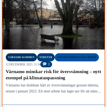
VÄRNAMO KOMMUN
NYHETER
#ÖVERSVÄMNINGSÅTGÄRDER
1
12 DECEMBER, 2023, 11:54
Värnamo minskar risk för översvämning – nytt
exempel på klimatanpassning
Värnamo har drabbats hårt av översvämningar genom tiderna,
senast i januari 2023. Ett stort arbete har lagts ner för att minska
riskerna och de åtgärderna…