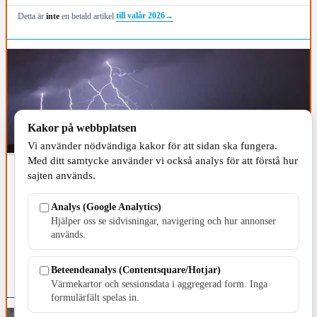
skapas inte genom ord utan genom långsiktigt och målmedvetet
till valår 2026
→
Detta är
inte
en betald artikel.
arbete.
Kakor på webbplatsen
Vi använder nödvändiga kakor för att sidan ska fungera.
Med ditt samtycke använder vi också analys för att förstå hur
sajten används.
VÄRNAMO KOMMUN
NYHETER
#SMHI
0
12 JUNI, 2019, 06:50
Analys (Google Analytics)
Varnar för kraftig åska
Hjälper oss se sidvisningar, navigering och hur annonser
används.
SMHI har utfärdat en klass 1 varning för kraftig åska under
onsdagsmorgonen
Beteendeanalys (Contentsquare/Hotjar)
Värmekartor och sessionsdata i aggregerad form. Inga
formulärfält spelas in.