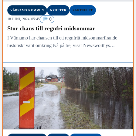
VÄRNAMO KOMMUN
NYHETER
#AKTUELLT
0
18 JUNI, 2024, 05:45
Stor chans till regnfri midsommar
I Värnamo har chansen till ett regnfritt midsommarfirande
historiskt varit omkring två på tre, visar Newsworthys
genomgång av väderhistoriken vid SMHI:s mätstationer.