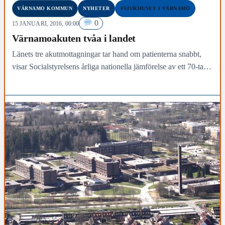
VÄRNAMO KOMMUN
NYHETER
#SJUKHUSET I VÄRNAMO
0
15 JANUARI, 2016, 00:00
Värnamoakuten tvåa i landet
Länets tre akutmottagningar tar hand om patienterna snabbt,
visar Socialstyrelsens årliga nationella jämförelse av ett 70-tal
akutmottagningar.