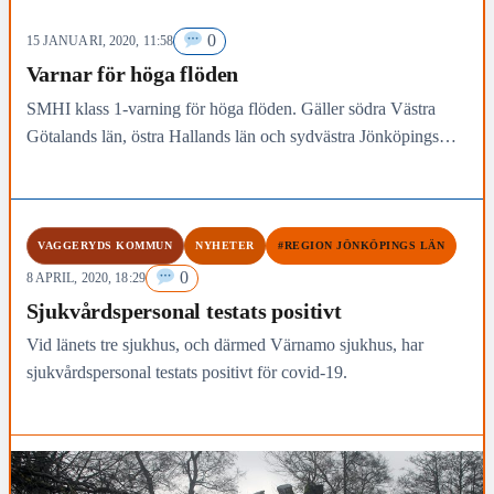
0
15 JANUARI, 2020, 11:58
Varnar för höga flöden
SMHI klass 1-varning för höga flöden. Gäller södra Västra
Götalands län, östra Hallands län och sydvästra Jönköpings
län.
VAGGERYDS KOMMUN
NYHETER
#REGION JÖNKÖPINGS LÄN
0
8 APRIL, 2020, 18:29
Sjukvårdspersonal testats positivt
Vid länets tre sjukhus, och därmed Värnamo sjukhus, har
sjukvårdspersonal testats positivt för covid-19.