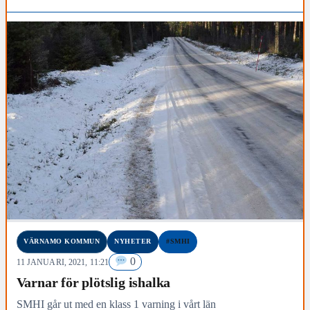
VÄRNAMO KOMMUN
NYHETER
#SMHI
0
11 JANUARI, 2021, 11:21
Varnar för plötslig ishalka
SMHI går ut med en klass 1 varning i vårt län