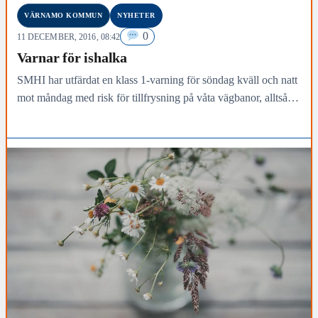
VÄRNAMO KOMMUN
NYHETER
0
11 DECEMBER, 2016, 08:42
Varnar för ishalka
SMHI har utfärdat en klass 1-varning för söndag kväll och natt
mot måndag med risk för tillfrysning på våta vägbanor, alltså
risk för ishalka.