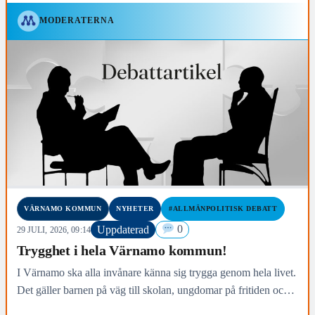
MODERATERNA
VÄRNAMO KOMMUN
NYHETER
#ALLMÄNPOLITISK DEBATT
Uppdaterad
0
29 JULI, 2026, 09:14
Trygghet i hela Värnamo kommun!
I Värnamo ska alla invånare känna sig trygga genom hela livet.
Det gäller barnen på väg till skolan, ungdomar på fritiden och
äldre som ska kunna känna trygghet i sin vardag. Trygghet