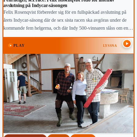
avslutning på Indycar-säsongen
Felix Rosenqvist förbereder sig för en fullspäckad avslutning på
årets Indycar-säsong där de sex sista racen ska avgöras under de
kommande fem helgerna, och där Indy 500-vinnaren slåss om en
topp-fem-placering i den slutliga mästerskapstabellen.
PLAY
LYSSNA