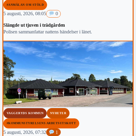
#ANMÄLAN OM STÖLD
5 augusti, 2026, 08:05
0
Slängde ut tjuven i trädgården
Polisen sammanfattar nattens händelser i länet.
VAGGERYDS KOMMUN
NYHETER
#KOMMUNSTYRELSENS ARBETSUTSKOTT
5 augusti, 2026, 07:32
1