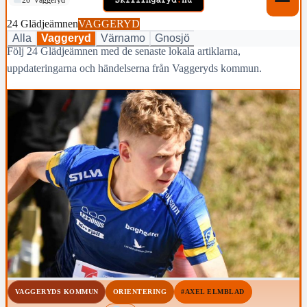
24 Glädjeämnen
VAGGERYD
Alla
Vaggeryd
Värnamo
Gnosjö
Följ 24 Glädjeämnen med de senaste lokala artiklarna,
uppdateringarna och händelserna från Vaggeryds kommun.
VAGGERYDS KOMMUN
ORIENTERING
#AXEL ELMBLAD