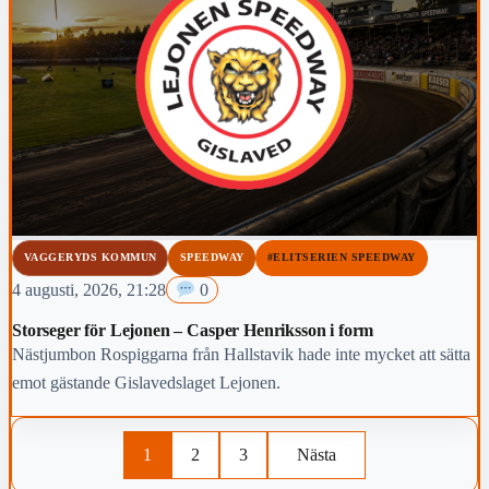
VAGGERYDS KOMMUN
SPEEDWAY
#ELITSERIEN SPEEDWAY
4 augusti, 2026, 21:28
0
Storseger för Lejonen – Casper Henriksson i form
Nästjumbon Rospiggarna från Hallstavik hade inte mycket att sätta
emot gästande Gislavedslaget Lejonen.
1
2
3
Nästa