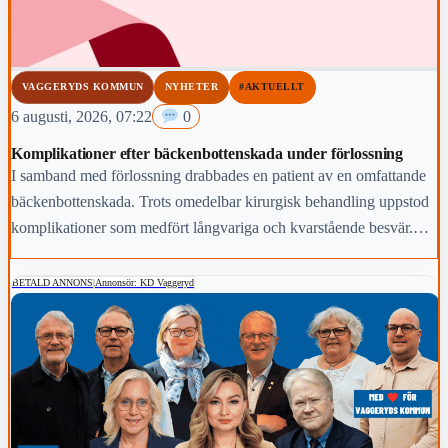
VAGGERYDS KOMMUN
NYHETER
#AKTUELLT
6 augusti, 2026, 07:22
0
Komplikationer efter bäckenbottenskada under förlossning
I samband med förlossning drabbades en patient av en omfattande
bäckenbottenskada. Trots omedelbar kirurgisk behandling uppstod
komplikationer som medfört långvariga och kvarstående besvär.
Region Jönköpings län anmäler händelsen för prövning enligt lex
Maria.
BETALD ANNONS
|
Annonsör: KD Vaggeryd