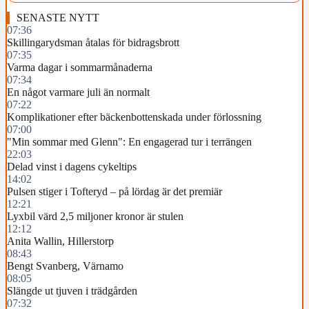
SENASTE NYTT
07:36
Skillingarydsman åtalas för bidragsbrott
07:35
Varma dagar i sommarmånaderna
07:34
En något varmare juli än normalt
07:22
Komplikationer efter bäckenbottenskada under förlossning
07:00
"Min sommar med Glenn": En engagerad tur i terrängen
22:03
Delad vinst i dagens cykeltips
14:02
Pulsen stiger i Tofteryd – på lördag är det premiär
12:21
Lyxbil värd 2,5 miljoner kronor är stulen
12:12
Anita Wallin, Hillerstorp
08:43
Bengt Svanberg, Värnamo
08:05
Slängde ut tjuven i trädgården
07:32