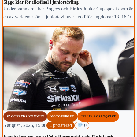
Sigge klar för riksfinal i juniortävling
Under sommaren har Bogeys och Birdes Junior Cup spelats som är
en av världens största juniortävlingar i golf för ungdomar 13–16 år.
VAGGERYDS KOMMUN
MOTORSPORT
#FELIX ROSENQVIST
5 augusti, 2026, 15:08
Uppdaterad
0
Fem helger, sex race: Felix Rosenqvist redo för intensiv