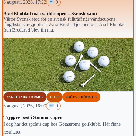
6 augusti, 2026, 17:22
0
Axel Elmblad nia i världscupen – Svensk vann
Viktor Svensk stod för en svensk fullträff när världscupens
långdistans avgjordes i Vyssi Brod i Tjeckien och Axel Elmblad
från Bredaryd blev fin nia.
VAGGERYDS KOMMUN
GOLF
#GÖTASTRÖMS GK
6 augusti, 2026, 16:09
0
Tryggve bäst i Sommarcupen
I dag har det spelats cup hos Götaströms golfklubb. Här finns
resultatet.