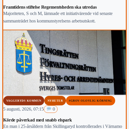
Framtidens stiftelse Regementsheden ska utredas
Majoriteten, S och M, lämnade ett initiativärende vid senaste
sammanträdet hos kommunstyrelsens arbetsutskott.
VAGGERYDS KOMMUN
NYHETER
#GROV OLOVLIG KÖRNING
5 augusti, 2026, 07:15
0
Körde påverkad med snabb elspark
En man i 25-årsåldern från Skillingaryd kontrollerades i Värnamo