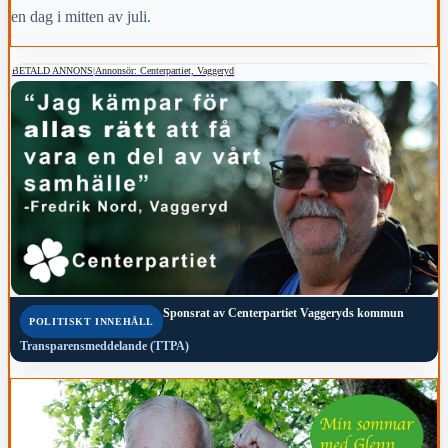
en dag i mitten av juli.
BETALD ANNONS
|
Annonsör: Centerpartiet, Vaggeryd
Sponsrat av
Centerpartiet Vaggeryds kommun
POLITISKT INNEHÅLL
Transparensmeddelande (TTPA)