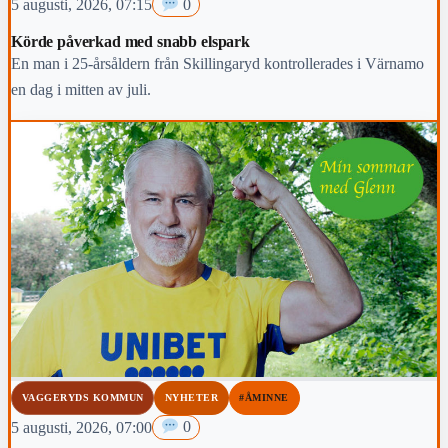
5 augusti, 2026, 07:15
0
Körde påverkad med snabb elspark
En man i 25-årsåldern från Skillingaryd kontrollerades i Värnamo
en dag i mitten av juli.
VAGGERYDS KOMMUN
NYHETER
#ÅMINNE
5 augusti, 2026, 07:00
0