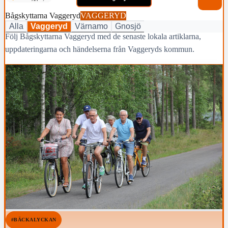
Bågskyttarna Vaggeryd
VAGGERYD
Alla
Vaggeryd
Värnamo
Gnosjö
Följ Bågskyttarna Vaggeryd med de senaste lokala artiklarna,
uppdateringarna och händelserna från Vaggeryds kommun.
#BÄCKALYCKAN