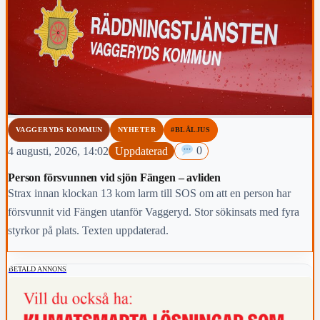
VAGGERYDS KOMMUN
NYHETER
#BLÅLJUS
4 augusti, 2026, 14:02
Uppdaterad
0
Person försvunnen vid sjön Fängen – avliden
Strax innan klockan 13 kom larm till SOS om att en person har
försvunnit vid Fängen utanför Vaggeryd. Stor sökinsats med fyra
styrkor på plats. Texten uppdaterad.
BETALD ANNONS