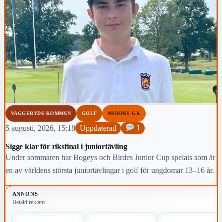
VAGGERYDS KOMMUN
GOLF
#HOOKS GK
5 augusti, 2026, 15:18
Uppdaterad
1
Sigge klar för riksfinal i juniortävling
Under sommaren har Bogeys och Birdes Junior Cup spelats som är
en av världens största juniortävlingar i golf för ungdomar 13–16 år.
ANNONS
Betald reklam