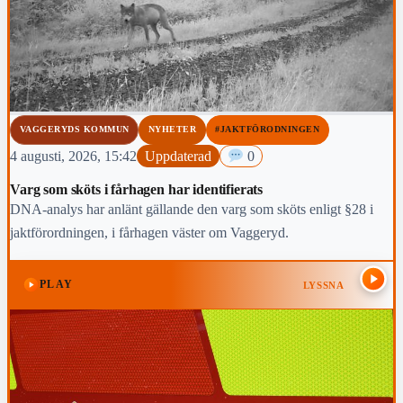
VAGGERYDS KOMMUN
NYHETER
#JAKTFÖRODNINGEN
4 augusti, 2026, 15:42
Uppdaterad
0
Varg som sköts i fårhagen har identifierats
DNA-analys har anlänt gällande den varg som sköts enligt §28 i
jaktförordningen, i fårhagen väster om Vaggeryd.
PLAY
LYSSNA