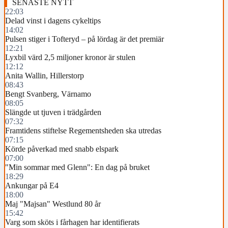
SENASTE NYTT
22:03
Delad vinst i dagens cykeltips
14:02
Pulsen stiger i Tofteryd – på lördag är det premiär
12:21
Lyxbil värd 2,5 miljoner kronor är stulen
12:12
Anita Wallin, Hillerstorp
08:43
Bengt Svanberg, Värnamo
08:05
Slängde ut tjuven i trädgården
07:32
Framtidens stiftelse Regementsheden ska utredas
07:15
Körde påverkad med snabb elspark
07:00
"Min sommar med Glenn": En dag på bruket
18:29
Ankungar på E4
18:00
Maj "Majsan" Westlund 80 år
15:42
Varg som sköts i fårhagen har identifierats