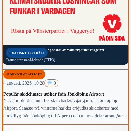
Sponsrat av
Vänsterpartiet Vaggeryd
POLITISKT INNEHÅLL
Transparensmeddelande (TTPA)
#JÖNKÖPING AIRPORT
4 augusti, 2026, 10:28
0
Populär skidcharter utökar från Jönköping Airport
Nästa år blir det ännu fler skidcharteravgångar från Jönköping
Airport. Senaste två vintrarna har det erbjudits skidcharter med
direktflyg från Jönköping till Alperna och nu meddelar arrangören
Lion Alpin att man satsar vidare och dessutom utökar med
ytterligare två avgångar till den kommande vintern.