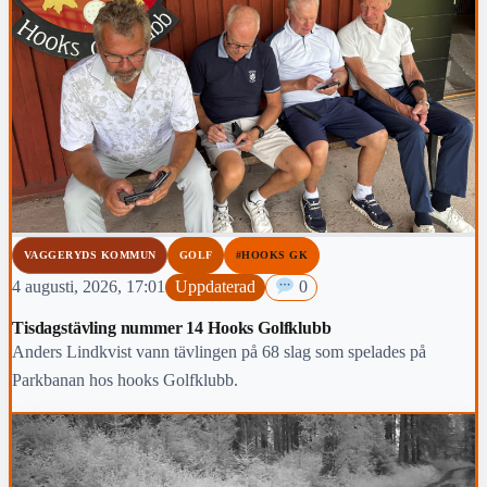
VAGGERYDS KOMMUN
GOLF
#HOOKS GK
4 augusti, 2026, 17:01
Uppdaterad
0
Tisdagstävling nummer 14 Hooks Golfklubb
Anders Lindkvist vann tävlingen på 68 slag som spelades på
Parkbanan hos hooks Golfklubb.