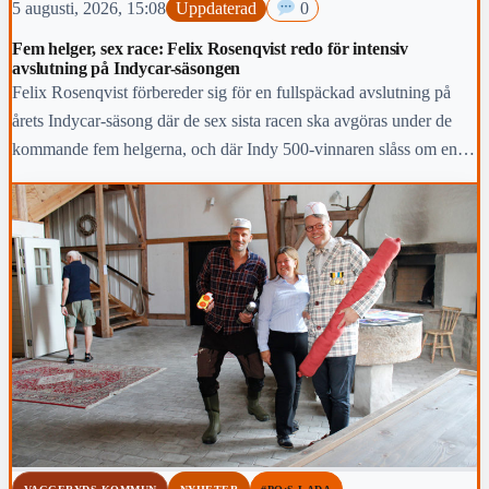
5 augusti, 2026, 15:08
Uppdaterad
0
Fem helger, sex race: Felix Rosenqvist redo för intensiv
avslutning på Indycar-säsongen
Felix Rosenqvist förbereder sig för en fullspäckad avslutning på
årets Indycar-säsong där de sex sista racen ska avgöras under de
kommande fem helgerna, och där Indy 500-vinnaren slåss om en
topp-fem-placering i den slutliga mästerskapstabellen.