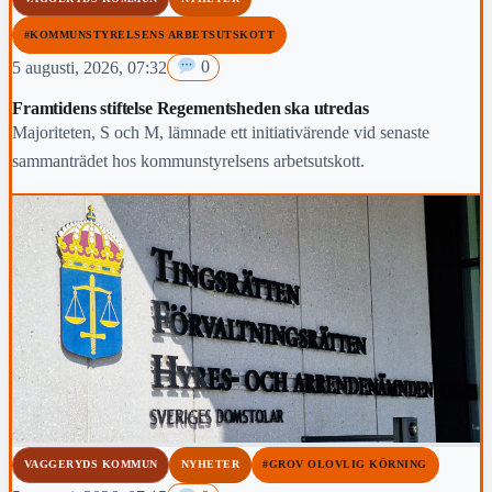
#KOMMUNSTYRELSENS ARBETSUTSKOTT
5 augusti, 2026, 07:32
0
Framtidens stiftelse Regementsheden ska utredas
Majoriteten, S och M, lämnade ett initiativärende vid senaste
sammanträdet hos kommunstyrelsens arbetsutskott.
VAGGERYDS KOMMUN
NYHETER
#GROV OLOVLIG KÖRNING