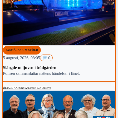
#ANMÄLAN OM STÖLD
5 augusti, 2026, 08:05
0
Slängde ut tjuven i trädgården
Polisen sammanfattar nattens händelser i länet.
BETALD ANNONS
|
Annonsör: KD Vaggeryd