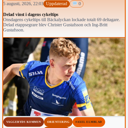
5 augusti, 2026, 22:03
Uppdaterad
0
Delad vinst i dagens cykeltips
Onsdagens cykeltips till Bäckalyckan lockade totalt 69 deltagare.
Delad etappsegrare blev Christer Gustafsson och Ing-Britt
Gustafsson.
VAGGERYDS KOMMUN
ORIENTERING
#AXEL ELMBLAD