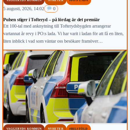
VAGGERYDS KOMMUN
NYHETER
#PO:S LADA
5 augusti, 2026, 14:02
0
Pulsen stiger i Tofteryd – på lördag är det premiär
Ett 100-tal med anknytning till Tofterydsbygden arrangerar
vartannat år revy i PO:s lada. Vi har varit i ladan för att få en liten,
liten inblick i vad som väntar oss besökare framöver…
VAGGERYDS KOMMUN
NYHETER
#BILSTÖLD