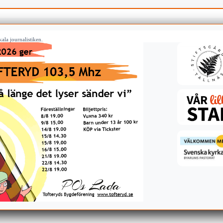
ala journalistiken.