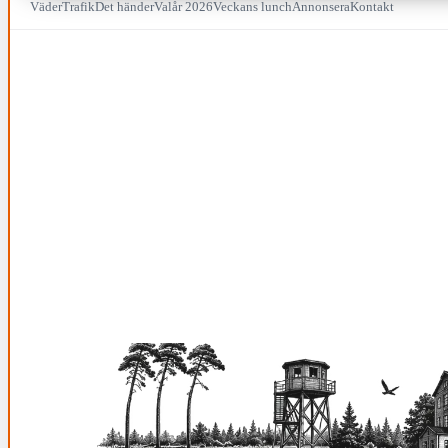
Väder
Trafik
Det händer
Valår 2026
Veckans lunch
Annonsera
Kontakt