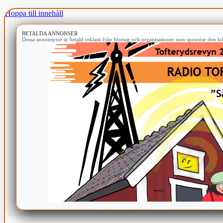
Hoppa till innehåll
BETALDA ANNONSER
Dessa annonsytor är betald reklam från företag och organisationer som sponsrar den lok