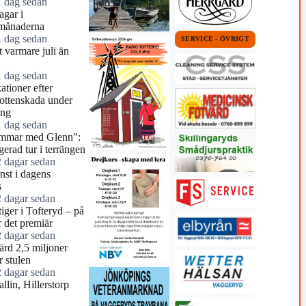
1 dag sedan
agar i
månaderna
1 dag sedan
SERVICE - ÖVRIGT
 varmare juli än
1 dag sedan
tioner efter
ottenskada under
ing
1 dag sedan
mmar med Glenn":
erad tur i terrängen
2 dagar sedan
nst i dagens
s
2 dagar sedan
tiger i Tofteryd – på
r det premiär
2 dagar sedan
ärd 2,5 miljoner
r stulen
2 dagar sedan
llin, Hillerstorp