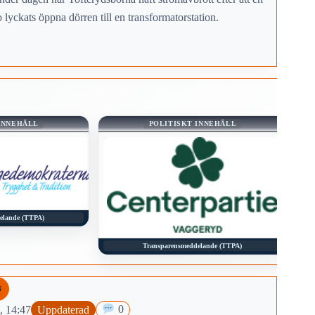
 lyckats öppna dörren till en transformatorstation.
INNEHÅLL
POLITISKT INNEHÅLL
elande (TTPA)
Transparensmeddelande (TTPA)
N
, 14:47
Uppdaterad
0