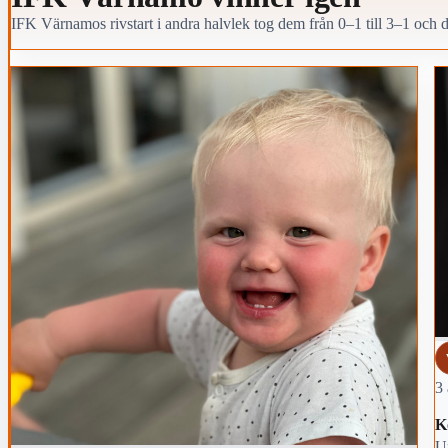
IFK Värnamos rivstart i andra halvlek tog dem från 0–1 till 3–1 och d
3 
K
Un