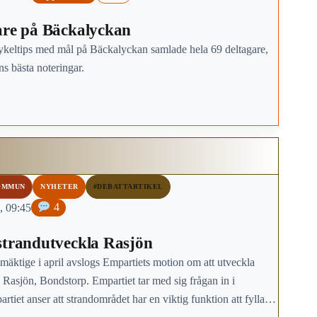
are på Bäckalyckan
ykeltips med mål på Bäckalyckan samlade hela 69 deltagare,
s bästa noteringar.
OMMUN
NYHETER
#DEBATTARTIKEL
, 09:45
4
strandutveckla Rasjön
äktige i april avslogs Empartiets motion om att utveckla
 Rasjön, Bondstorp. Empartiet tar med sig frågan in i
artiet anser att strandområdet har en viktig funktion att fylla