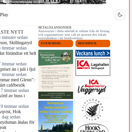
Play
BETALDA ANNONSER
Annonsytor i detta sidofält är reklam från de företag
STE NYTT
och organisationer som valt att sponsra den lokala
3 minuter sedan
journalistiken i sin hemkommun.
cson, Skillingaryd
EVENEMANG
MAT/DRYCK
3 timmar sedan
ut förändrar ett helt
7 timmar sedan
riser än i juli i fjol
7 timmar sedan
mmar med Glenn":
ärt cafébesök
17 timmar sedan
örd av buss i
19 timmar sedan
yqvist, Hok
1 dag sedan
arydsman åtalas för
rott