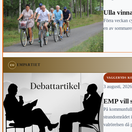
Ulla vinn
Förra veckan c
en av sommaren
EMPARTIET
VAGGERYDS K
3 augusti, 2026
EMP vill 
På kommunfullm
strandområdet i
valrörelsen då p