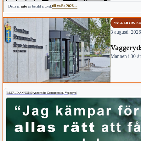
för Bondstorp 
till valår 2026
→
Detta är
inte
en betald artikel.
VAGGERYDS K
3 augusti, 2026
Vaggeryds
Mannen i 30-år
BETALD ANNONS
|
Annonsör: Centerpartiet, Vaggeryd