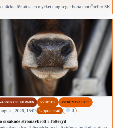
et räckte för att ta en mycket tung seger borta mot Örebro SK.
VAGGERYDS KOMMUN
NYHETER
#STRÖMAVBROTT
augusti, 2026, 15:03
Uppdaterad
0
o orsakade strömavbrott i Tofteryd
der dagen har Tofterydsborna haft strömavbrott efter att en