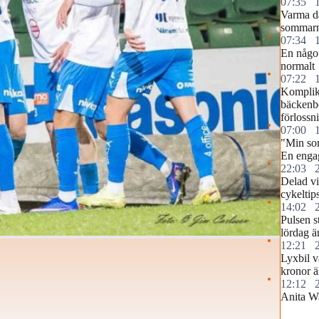
07:35
Varma d
sommar
07:34
En något
normalt
07:22
Komplika
bäckenb
förlossn
07:00
"Min so
En engag
22:03
Delad vi
cykeltip
14:02
Pulsen s
lördag ä
12:21
Lyxbil v
kronor ä
12:12
Anita Wa