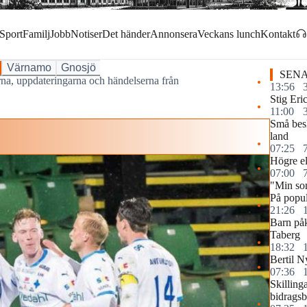
Sport
Familj
Jobb
Notiser
Det händer
Annonsera
Veckans lunch
Kontakt
Värnamo
Gnosjö
SENA
arna, uppdateringarna och händelserna från
13:56
Stig Eri
11:00
Små besl
land
07:25
Högre elp
07:00
"Min so
På popul
21:26
Barn påk
Taberg
18:32
Bertil N
07:36
Skilling
bidragsb