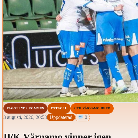
VAGGERYDS KOMMUN
FOTBOLL
#IFK VÄRNAMO HERR
3 augusti, 2026, 20:58
Uppdaterad
0
IFK Värnamo vinner igen