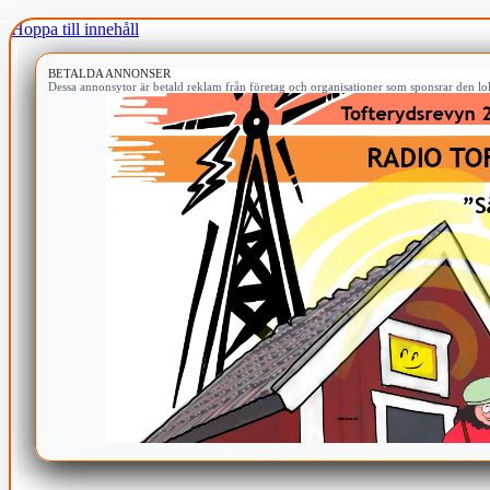
Hoppa till innehåll
BETALDA ANNONSER
Dessa annonsytor är betald reklam från företag och organisationer som sponsrar den lok