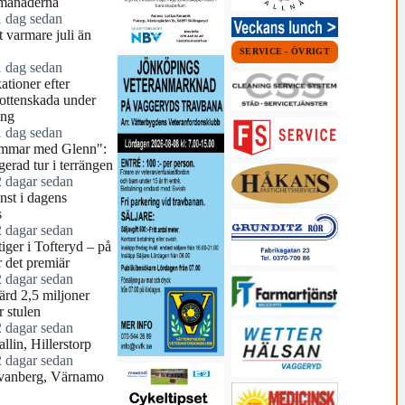
månaderna
1 dag sedan
 varmare juli än
SERVICE - ÖVRIGT
1 dag sedan
tioner efter
ottenskada under
ing
1 dag sedan
mmar med Glenn":
erad tur i terrängen
2 dagar sedan
nst i dagens
s
2 dagar sedan
tiger i Tofteryd – på
r det premiär
2 dagar sedan
ärd 2,5 miljoner
r stulen
2 dagar sedan
llin, Hillerstorp
2 dagar sedan
vanberg, Värnamo