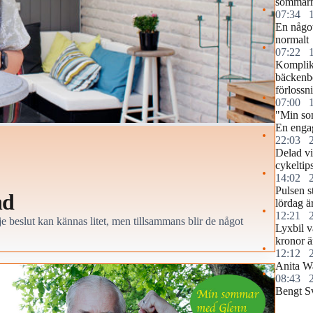
sommar
07:34
En något
normalt
07:22
Komplika
bäckenb
förlossn
07:00
"Min so
En engag
22:03
Delad vi
cykeltip
14:02
Pulsen s
nd
lördag ä
12:21
e beslut kan kännas litet, men tillsammans blir de något
Lyxbil v
kronor ä
12:12
Anita Wa
08:43
Bengt S