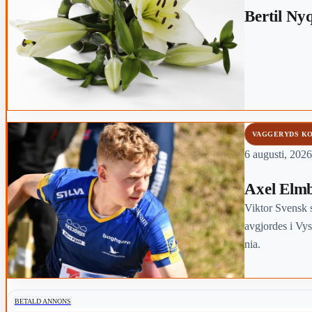
Bertil Ny
VAGGERYDS K
6 augusti, 2026
Axel Elmb
Viktor Svensk s
avgjordes i Vy
nia.
BETALD ANNONS