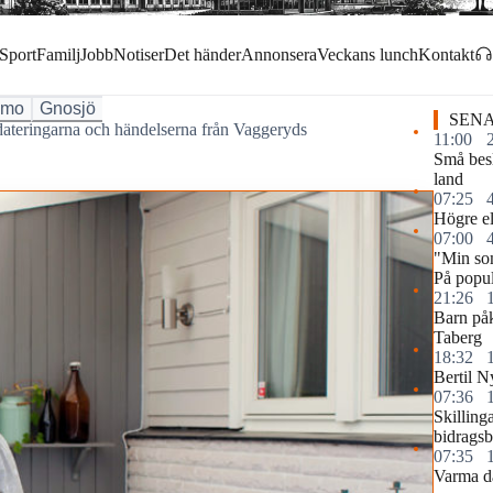
Sport
Familj
Jobb
Notiser
Det händer
Annonsera
Veckans lunch
Kontakt
amo
Gnosjö
SENA
pdateringarna och händelserna från Vaggeryds
11:00
Små besl
land
07:25
Högre elp
07:00
"Min so
På popul
21:26
Barn påk
Taberg
18:32
Bertil N
07:36
Skilling
bidragsb
07:35
Varma d