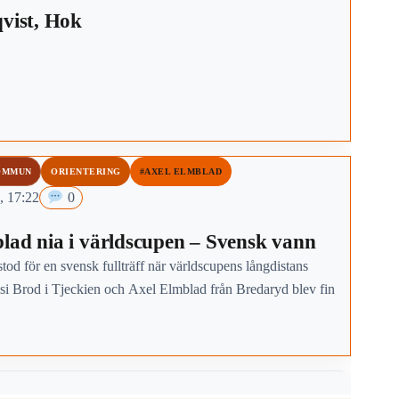
qvist, Hok
OMMUN
ORIENTERING
#AXEL ELMBLAD
, 17:22
0
lad nia i världscupen – Svensk vann
tod för en svensk fullträff när världscupens långdistans
ssi Brod i Tjeckien och Axel Elmblad från Bredaryd blev fin