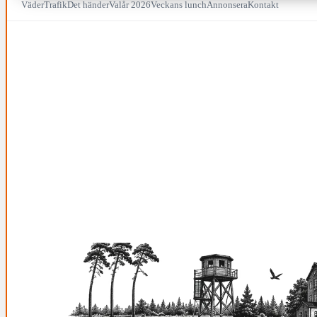
Väder
Trafik
Det händer
Valår 2026
Veckans lunch
Annonsera
Kontakt