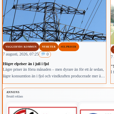
VAGGERYDS KOMMUN
NYHETER
#ELPRISER
7 augusti, 2026, 07:25
0
7 
Högre elpriser än i juli i fjol
"
Lägre priser än förra månaden – men dyrare än för ett år sedan,
I 
lägre konsumtion än i fjol och vindkraften producerade mer än
någon annan juli-månad.
ANNONS
Betald reklam