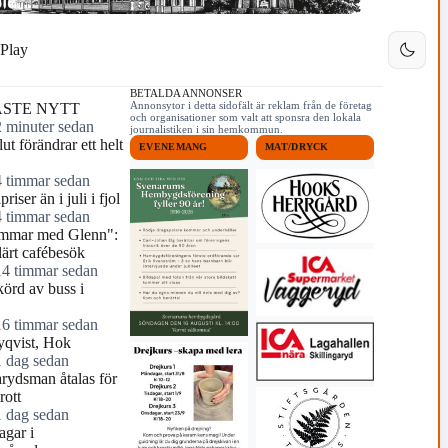
Play
BETALDA ANNONSER
Annonsytor i detta sidofält är reklam från de företag
STE NYTT
och organisationer som valt att sponsra den lokala
2 minuter sedan
journalistiken i sin hemkommun.
ut förändrar ett helt
EVENEMANG
MAT/DRYCK
4 timmar sedan
riser än i juli i fjol
4 timmar sedan
mmar med Glenn":
ärt cafébesök
14 timmar sedan
örd av buss i
16 timmar sedan
yqvist, Hok
1 dag sedan
arydsman åtalas för
rott
1 dag sedan
agar i