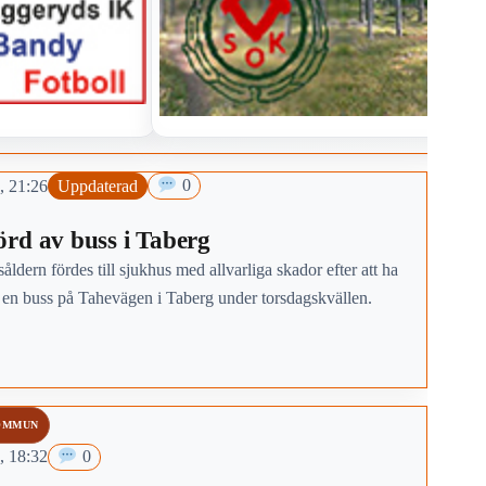
, 21:26
Uppdaterad
0
rd av buss i Taberg
såldern fördes till sjukhus med allvarliga skador efter att ha
v en buss på Tahevägen i Taberg under torsdagskvällen.
OMMUN
, 18:32
0