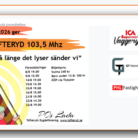
ala journalistiken.