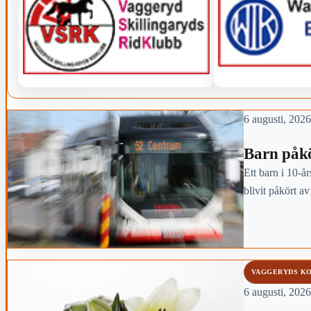
6 augusti, 2026
Barn påkö
Ett barn i 10-år
blivit påkört a
VAGGERYDS K
6 augusti, 2026