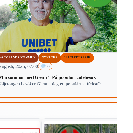
VAGGERYDS KOMMUN
NYHETER
#ARTIKELSERIE
augusti, 2026, 07:00
0
Min sommar med Glenn": På populärt cafébesök
följetongen besöker Glenn i dag ett populärt våffelcafé.