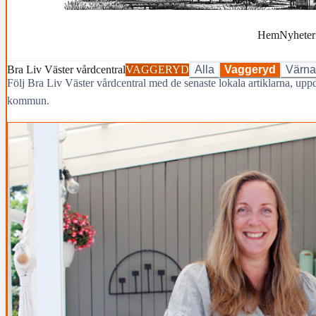
Hem
Nyheter
Bra Liv Väster vårdcentral
VAGGERYD
Alla
Vaggeryd
Värn
Följ Bra Liv Väster vårdcentral med de senaste lokala artiklarna, up
kommun.