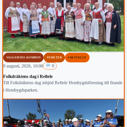
VAGGERYDS KOMMUN
NYHETER
#AKTUELLT
9 augusti, 2026, 10:00
0
Folkdräktens dag i Reftele
Till Folkdräktens dag inbjöd Reftele Hembygdsförening till firande
i Hembygdsparken.