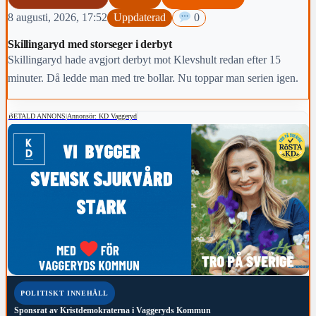
8 augusti, 2026, 17:52
Uppdaterad
0
Skillingaryd med storseger i derbyt
Skillingaryd hade avgjort derbyt mot Klevshult redan efter 15
minuter. Då ledde man med tre bollar. Nu toppar man serien igen.
BETALD ANNONS
|
Annonsör: KD Vaggeryd
POLITISKT INNEHÅLL
Sponsrat av
Kristdemokraterna i Vaggeryds Kommun