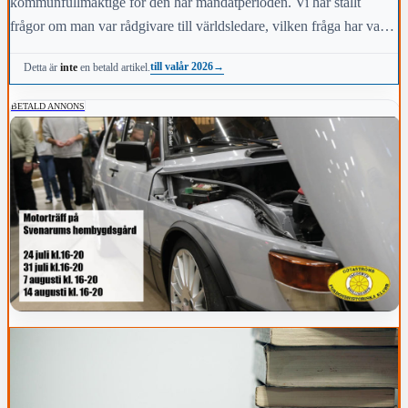
kommunfullmäktige för den här mandatperioden. Vi har ställt
frågor om man var rådgivare till världsledare, vilken fråga har varit
viktigast för dig under den här mandatperioden, vilken fråga är
till valår 2026
→
Detta är
inte
en betald artikel.
viktigast för kommunens invånare i höst och vem anses vara den
mest kända personen i kommunen.
BETALD ANNONS