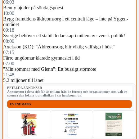
06:03
Benny bjuder på söndagspoesi
10:00
Bygg framtidens äldreomsorg i ett centralt läge – inte på Yggen-
området
09:18
Sverige behöver ett stabilt ledarskap i mitten av svensk politik!
08:00
Axelsson (KD): "Äldreomsorg blir viktig valfråga i höst"
07:15
Färre ungdomar klarade gymnasiet i tid
07:00
"Min sommar med Glenn": Ett bussigt stormöte
21:48
5,2 miljoner till länet
BETALDA ANNONSER
Annonsytor i detta sidofält är reklam från de företag och organisationer som valt att
sponsra den lokala journalistiken i sin hemkommun.
EVENEMANG