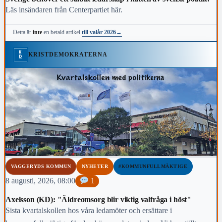
Läs insändaren från Centerpartiet här.
till valår 2026
→
Detta är
inte
en betald artikel.
KRISTDEMOKRATERNA
VAGGERYDS KOMMUN
NYHETER
#KOMMUNFULLMÄKTIGE
8 augusti, 2026, 08:00
1
Axelsson (KD): "Äldreomsorg blir viktig valfråga i höst"
Sista kvartalskollen hos våra ledamöter och ersättare i