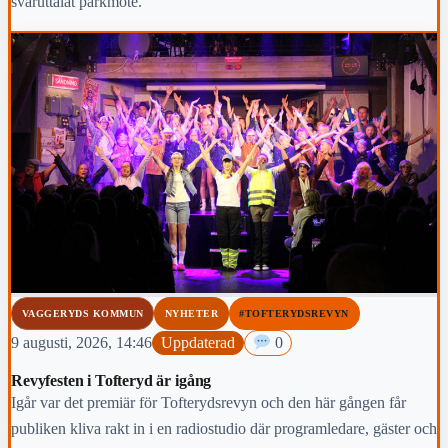
svåruttalat parkmöte.
VAGGERYDS KOMMUN
NYHETER
#TOFTERYDSREVYN
9 augusti, 2026, 14:46
Uppdaterad
0
Revyfesten i Tofteryd är igång
Igår var det premiär för Tofterydsrevyn och den här gången får
publiken kliva rakt in i en radiostudio där programledare, gäster och