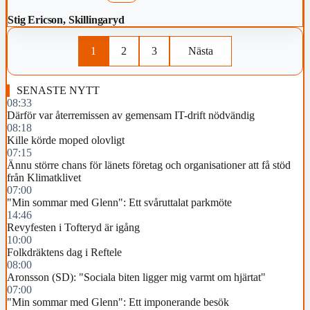
Stig Ericson, Skillingaryd
1
2
3
Nästa
SENASTE NYTT
08:33
Därför var återremissen av gemensam IT-drift nödvändig
08:18
Kille körde moped olovligt
07:15
Ännu större chans för länets företag och organisationer att få stöd
från Klimatklivet
07:00
"Min sommar med Glenn": Ett svåruttalat parkmöte
14:46
Revyfesten i Tofteryd är igång
10:00
Folkdräktens dag i Reftele
08:00
Aronsson (SD): "Sociala biten ligger mig varmt om hjärtat"
07:00
"Min sommar med Glenn": Ett imponerande besök