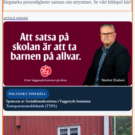
färgstarka personligheter samsas om utrymmet. Se vårt bildspel här!
BETALD ANNONS
POLITISKT INNEHÅLL
Sponsrat av
Socialdemokraterna i Vaggeryds kommun
Transparensmeddelande (TTPA)