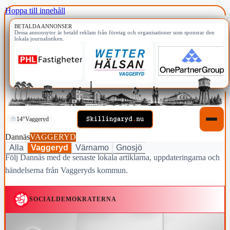
Hoppa till innehåll
BETALDA ANNONSER
Dessa annonsytor är betald reklam från företag och organisationer som sponsrar den
lokala journalistiken.
14°
Vaggeryd
Dannäs
VAGGERYD
Alla
Vaggeryd
Värnamo
Gnosjö
Följ Dannäs med de senaste lokala artiklarna, uppdateringarna och
händelserna från Vaggeryds kommun.
SOCIALDEMOKRATERNA