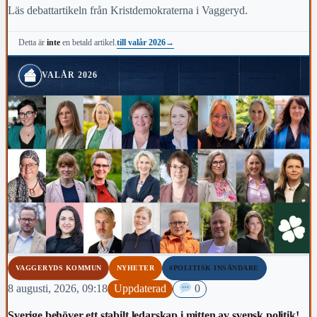
Läs debattartikeln från Kristdemokraterna i Vaggeryd.
till valår 2026
→
Detta är
inte
en betald artikel.
VALÅR 2026
VAGGERYDS KOMMUN
NYHETER
#POLITISK INSÄNDARE
8 augusti, 2026, 09:18
Uppdaterad
0
Sverige behöver ett stabilt ledarskap i mitten av svensk politik!