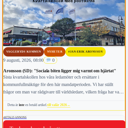
VAGGERYDS KOMMUN
NYHETER
#JAN-ERIK ARONSSON
9 augusti, 2026, 08:00
0
Aronsson (SD): "Sociala biten ligger mig varmt om hjärtat"
Sista kvartalskollen hos våra ledamöter och ersättare i
kommunfullmäktige för den här mandatperioden. Vi har ställt
frågor om man var rådgivare till världsledare, vilken fråga har varit
viktigast för dig under den här mandatperioden, vilken fråga är
till valår 2026
→
Detta är
inte
en betald artikel.
viktigast för kommunens invånare i höst och vem anses vara den
mest kända personen i kommunen.
BETALD ANNONS