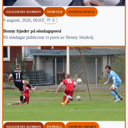
VAGGERYDS KOMMUN
NYHETER
#SÖNDAGSPOESI
9 augusti, 2026, 06:03
0
Benny bjuder på söndagspoesi
På söndagar publicerar vi poesi av Benny Strukelj.
VAGGERYDS KOMMUN
FOTBOLL
#ANDERS FREDÉN