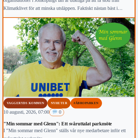
organisationer i Jönköpings län är duktiga på att få stöd från
Klimatklivet för att minska utsläppen. Faktiskt nästan bäst i
Sverige.
VAGGERYDS KOMMUN
NYHETER
#ÅBROPARKEN
10 augusti, 2026, 07:00
0
"Min sommar med Glenn": Ett svåruttalat parkmöte
I "Min sommar med Glenn" ställs vår nye medarbetare inför ett