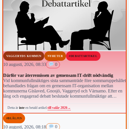
VAGGERYDS KOMMUN
NYHETER
#DEBATTARTIKEL
10 augusti, 2026, 08:33
0
Därför var återremissen av gemensam IT-drift nödvändig
Vid kommunfullmäktiges sista sammanträde före sommaruppehållet
behandlades frågan om en gemensam IT-organisation mellan
kommunerna Gislaved, Gnosjö, Vaggeryd och Värnamo. Efter en
lång och engagerad debatt beslutade kommunfullmäktige att
återremittera ärendet till kommunstyrelsen för fortsatt beredning.
till valår 2026
→
Detta är
inte
en betald artikel.
#BLÅLJUS
10 augusti, 2026, 08:18
0