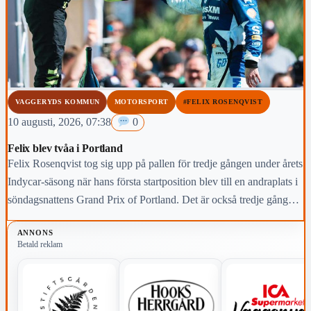
VAGGERYDS KOMMUN
MOTORSPORT
#FELIX ROSENQVIST
10 augusti, 2026, 07:38
0
Felix blev tvåa i Portland
Felix Rosenqvist tog sig upp på pallen för tredje gången under årets
Indycar-säsong när hans första startposition blev till en andraplats i
söndagsnattens Grand Prix of Portland. Det är också tredje gången
i karriären som Värnamoföraren slutar tvåa i deltävlingen i Oregon.
ANNONS
Betald reklam