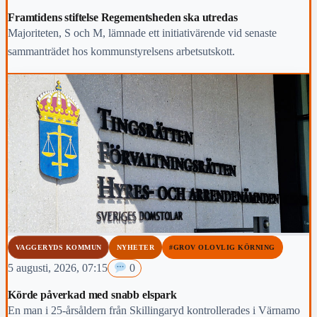
Framtidens stiftelse Regementsheden ska utredas
Majoriteten, S och M, lämnade ett initiativärende vid senaste
sammanträdet hos kommunstyrelsens arbetsutskott.
VAGGERYDS KOMMUN
NYHETER
#GROV OLOVLIG KÖRNING
5 augusti, 2026, 07:15
0
Körde påverkad med snabb elspark
En man i 25-årsåldern från Skillingaryd kontrollerades i Värnamo