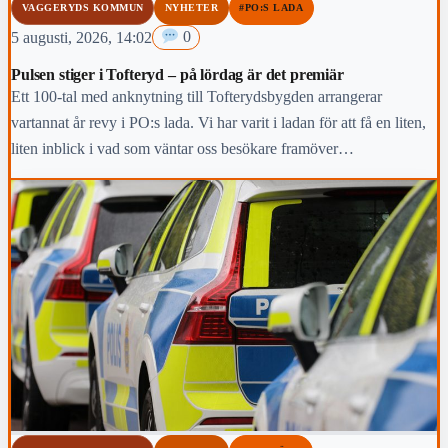
VAGGERYDS KOMMUN
NYHETER
#PO:S LADA
5 augusti, 2026, 14:02
0
Pulsen stiger i Tofteryd – på lördag är det premiär
Ett 100-tal med anknytning till Tofterydsbygden arrangerar
vartannat år revy i PO:s lada. Vi har varit i ladan för att få en liten,
liten inblick i vad som väntar oss besökare framöver…