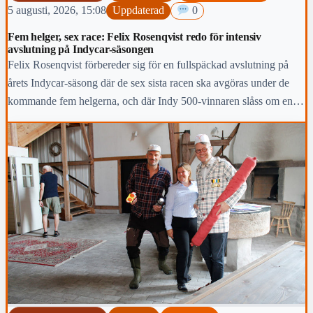
5 augusti, 2026, 15:08
Uppdaterad
0
Fem helger, sex race: Felix Rosenqvist redo för intensiv
avslutning på Indycar-säsongen
Felix Rosenqvist förbereder sig för en fullspäckad avslutning på
årets Indycar-säsong där de sex sista racen ska avgöras under de
kommande fem helgerna, och där Indy 500-vinnaren slåss om en
topp-fem-placering i den slutliga mästerskapstabellen.