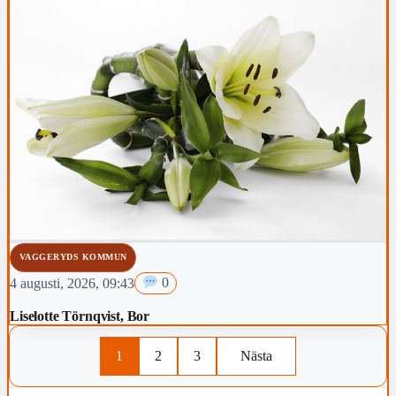
ytterligare två avgångar till den kommande vintern.
VAGGERYDS KOMMUN
4 augusti, 2026, 09:43
0
Liselotte Törnqvist, Bor
1
2
3
Nästa