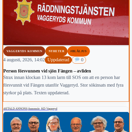
VAGGERYDS KOMMUN
NYHETER
#BLÅLJUS
4 augusti, 2026, 14:02
Uppdaterad
0
Person försvunnen vid sjön Fängen – avliden
Strax innan klockan 13 kom larm till SOS om att en person har
försvunnit vid Fängen utanför Vaggeryd. Stor sökinsats med fyra
styrkor på plats. Texten uppdaterad.
BETALD ANNONS
|
Annonsör: KD Vaggeryd