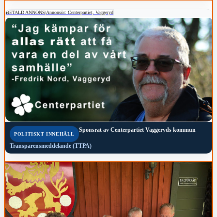
BETALD ANNONS
|
Annonsör: Centerpartiet, Vaggeryd
Sponsrat av
Centerpartiet Vaggeryds kommun
POLITISKT INNEHÅLL
Transparensmeddelande (TTPA)