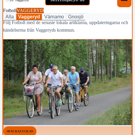
Fotboll
VAGGERYD
Alla
Vaggeryd
Värnamo
Gnosjö
Följ Fotboll med de senaste lokala artiklarna, uppdateringarna och
händelserna från Vaggeryds kommun.
#BÄCKALYCKAN