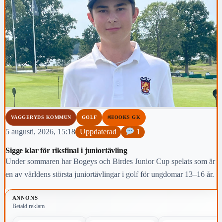
VAGGERYDS KOMMUN
GOLF
#HOOKS GK
5 augusti, 2026, 15:18
Uppdaterad
1
Sigge klar för riksfinal i juniortävling
Under sommaren har Bogeys och Birdes Junior Cup spelats som är
en av världens största juniortävlingar i golf för ungdomar 13–16 år.
ANNONS
Betald reklam