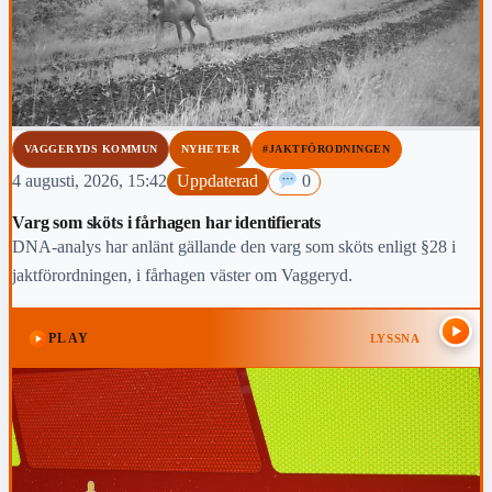
VAGGERYDS KOMMUN
NYHETER
#JAKTFÖRODNINGEN
4 augusti, 2026, 15:42
Uppdaterad
0
Varg som sköts i fårhagen har identifierats
DNA-analys har anlänt gällande den varg som sköts enligt §28 i
jaktförordningen, i fårhagen väster om Vaggeryd.
PLAY
LYSSNA