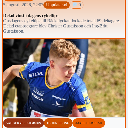
5 augusti, 2026, 22:03
Uppdaterad
0
Delad vinst i dagens cykeltips
Onsdagens cykeltips till Bäckalyckan lockade totalt 69 deltagare.
Delad etappsegrare blev Christer Gustafsson och Ing-Britt
Gustafsson.
VAGGERYDS KOMMUN
ORIENTERING
#AXEL ELMBLAD