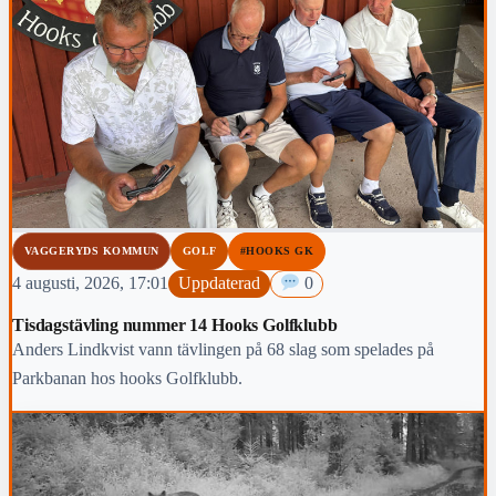
VAGGERYDS KOMMUN
GOLF
#HOOKS GK
4 augusti, 2026, 17:01
Uppdaterad
0
Tisdagstävling nummer 14 Hooks Golfklubb
Anders Lindkvist vann tävlingen på 68 slag som spelades på
Parkbanan hos hooks Golfklubb.