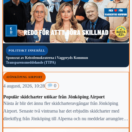
POLITISKT INNEHÅLL
Sponsrat av
Kristdemokraterna i Vaggeryds Kommun
Transparensmeddelande (TTPA)
#JÖNKÖPING AIRPORT
4 augusti, 2026, 10:28
0
Populär skidcharter utökar från Jönköping Airport
Nästa år blir det ännu fler skidcharteravgångar från Jönköping
Airport. Senaste två vintrarna har det erbjudits skidcharter med
direktflyg från Jönköping till Alperna och nu meddelar arrangören
Lion Alpin att man satsar vidare och dessutom utökar med