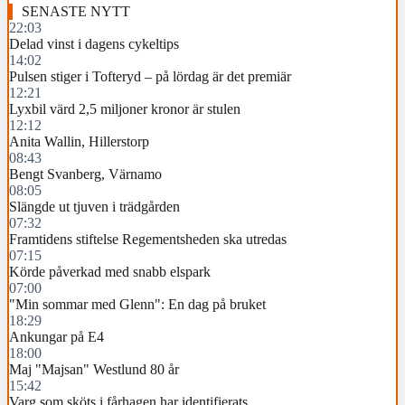
SENASTE NYTT
22:03
Delad vinst i dagens cykeltips
14:02
Pulsen stiger i Tofteryd – på lördag är det premiär
12:21
Lyxbil värd 2,5 miljoner kronor är stulen
12:12
Anita Wallin, Hillerstorp
08:43
Bengt Svanberg, Värnamo
08:05
Slängde ut tjuven i trädgården
07:32
Framtidens stiftelse Regementsheden ska utredas
07:15
Körde påverkad med snabb elspark
07:00
"Min sommar med Glenn": En dag på bruket
18:29
Ankungar på E4
18:00
Maj "Majsan" Westlund 80 år
15:42
Varg som sköts i fårhagen har identifierats