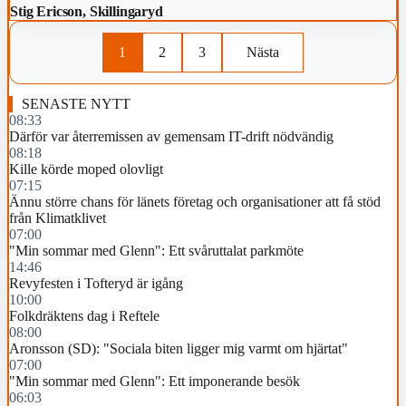
Stig Ericson, Skillingaryd
1
2
3
Nästa
SENASTE NYTT
08:33
Därför var återremissen av gemensam IT-drift nödvändig
08:18
Kille körde moped olovligt
07:15
Ännu större chans för länets företag och organisationer att få stöd
från Klimatklivet
07:00
"Min sommar med Glenn": Ett svåruttalat parkmöte
14:46
Revyfesten i Tofteryd är igång
10:00
Folkdräktens dag i Reftele
08:00
Aronsson (SD): "Sociala biten ligger mig varmt om hjärtat"
07:00
"Min sommar med Glenn": Ett imponerande besök
06:03