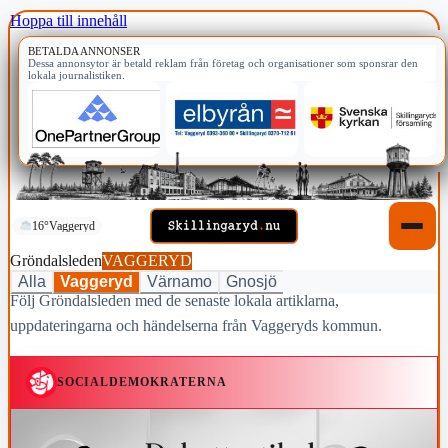
Hoppa till innehåll
BETALDA ANNONSER
Dessa annonsytor är betald reklam från företag och organisationer som sponsrar den
lokala journalistiken.
16°
Vaggeryd
Gröndalsleden
VAGGERYD
Alla
Vaggeryd
Värnamo
Gnosjö
Följ Gröndalsleden med de senaste lokala artiklarna,
uppdateringarna och händelserna från Vaggeryds kommun.
SOCIALDEMOKRATERNA