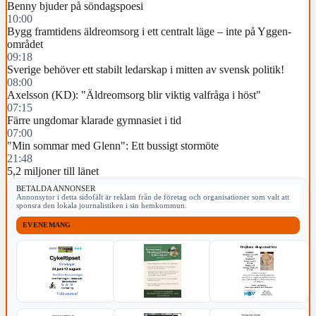
Benny bjuder på söndagspoesi
10:00
Bygg framtidens äldreomsorg i ett centralt läge – inte på Yggen-
området
09:18
Sverige behöver ett stabilt ledarskap i mitten av svensk politik!
08:00
Axelsson (KD): "Äldreomsorg blir viktig valfråga i höst"
07:15
Färre ungdomar klarade gymnasiet i tid
07:00
"Min sommar med Glenn": Ett bussigt stormöte
21:48
5,2 miljoner till länet
BETALDA ANNONSER
Annonsytor i detta sidofält är reklam från de företag och organisationer som valt att
sponsra den lokala journalistiken i sin hemkommun.
EVENEMANG