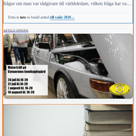
frågor om man var rådgivare till världsledare, vilken fråga har varit
viktigast för dig under den här mandatperioden, vilken fråga är
till valår 2026
→
Detta är
inte
en betald artikel.
viktigast för kommunens invånare i höst och vem anses vara den
mest kända personen i kommunen.
BETALD ANNONS