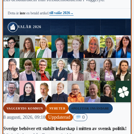
till valår 2026
→
Detta är
inte
en betald artikel.
VALÅR 2026
VAGGERYDS KOMMUN
NYHETER
#POLITISK INSÄNDARE
8 augusti, 2026, 09:18
Uppdaterad
0
Sverige behöver ett stabilt ledarskap i mitten av svensk politik!