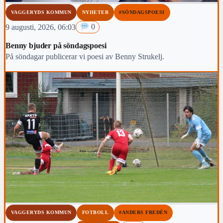
VAGGERYDS KOMMUN
NYHETER
#SÖNDAGSPOESI
9 augusti, 2026, 06:03
0
Benny bjuder på söndagspoesi
På söndagar publicerar vi poesi av Benny Strukelj.
VAGGERYDS KOMMUN
FOTBOLL
#ANDERS FREDÉN