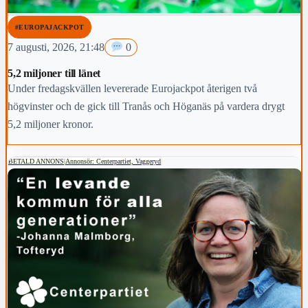
#EUROPAJACKPOT
7 augusti, 2026, 21:48
0
5,2 miljoner till länet
Under fredagskvällen levererade Eurojackpot återigen två
högvinster och de gick till Tranås och Höganäs på vardera drygt
5,2 miljoner kronor.
BETALD ANNONS
|
Annonsör: Centerpartiet, Vaggeryd