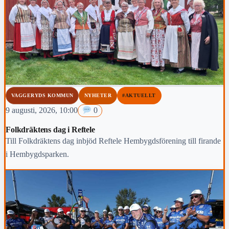
VAGGERYDS KOMMUN
NYHETER
#AKTUELLT
9 augusti, 2026, 10:00
0
Folkdräktens dag i Reftele
Till Folkdräktens dag inbjöd Reftele Hembygdsförening till firande
i Hembygdsparken.