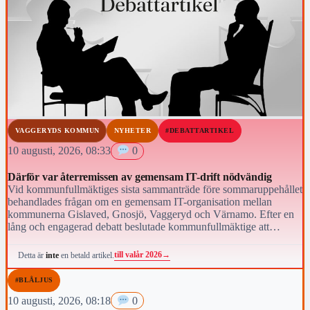
VAGGERYDS KOMMUN
NYHETER
#DEBATTARTIKEL
10 augusti, 2026, 08:33
0
Därför var återremissen av gemensam IT-drift nödvändig
Vid kommunfullmäktiges sista sammanträde före sommaruppehållet
behandlades frågan om en gemensam IT-organisation mellan
kommunerna Gislaved, Gnosjö, Vaggeryd och Värnamo. Efter en
lång och engagerad debatt beslutade kommunfullmäktige att
återremittera ärendet till kommunstyrelsen för fortsatt beredning.
till valår 2026
→
Detta är
inte
en betald artikel.
#BLÅLJUS
10 augusti, 2026, 08:18
0