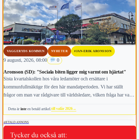
VAGGERYDS KOMMUN
NYHETER
#JAN-ERIK ARONSSON
9 augusti, 2026, 08:00
0
Aronsson (SD): "Sociala biten ligger mig varmt om hjärtat"
Sista kvartalskollen hos våra ledamöter och ersättare i
kommunfullmäktige för den här mandatperioden. Vi har ställt
frågor om man var rådgivare till världsledare, vilken fråga har varit
viktigast för dig under den här mandatperioden, vilken fråga är
till valår 2026
→
Detta är
inte
en betald artikel.
viktigast för kommunens invånare i höst och vem anses vara den
mest kända personen i kommunen.
BETALD ANNONS