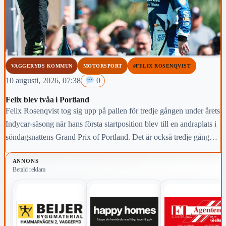
VAGGERYDS KOMMUN
MOTORSPORT
#FELIX ROSENQVIST
10 augusti, 2026, 07:38
0
Felix blev tvåa i Portland
Felix Rosenqvist tog sig upp på pallen för tredje gången under årets
Indycar-säsong när hans första startposition blev till en andraplats i
söndagsnattens Grand Prix of Portland. Det är också tredje gången
i karriären som Värnamoföraren slutar tvåa i deltävlingen i Oregon.
ANNONS
Betald reklam