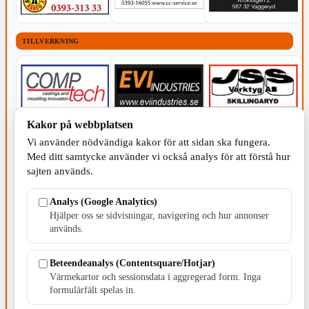
TILLVERKNING
Kakor på webbplatsen
Vi använder nödvändiga kakor för att sidan ska fungera.
Med ditt samtycke använder vi också analys för att förstå hur
sajten används.
Analys (Google Analytics)
Hjälper oss se sidvisningar, navigering och hur annonser
används.
Beteendeanalys (Contentsquare/Hotjar)
FÖRENINGAR - POLITIK
Värmekartor och sessionsdata i aggregerad form. Inga
formulärfält spelas in.
POLITISKT INNEHÅLL
POLITISKT INNEHÅLL
POLITISKT INNEHÅLL