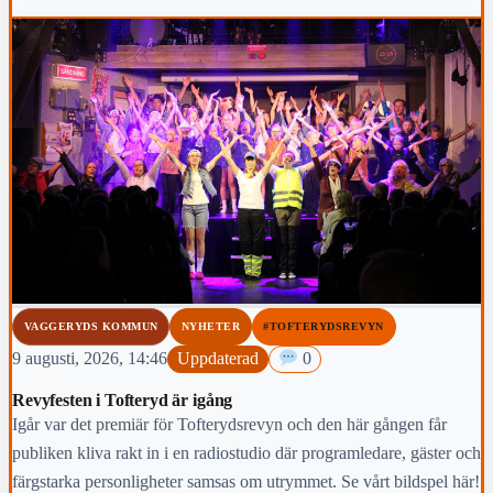
VAGGERYDS KOMMUN
NYHETER
#TOFTERYDSREVYN
9 augusti, 2026, 14:46
Uppdaterad
0
Revyfesten i Tofteryd är igång
Igår var det premiär för Tofterydsrevyn och den här gången får
publiken kliva rakt in i en radiostudio där programledare, gäster och
färgstarka personligheter samsas om utrymmet. Se vårt bildspel här!