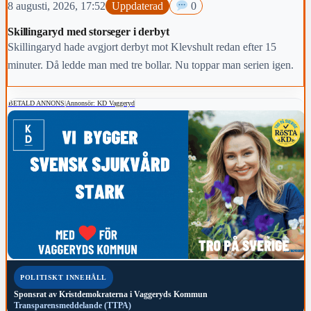
8 augusti, 2026, 17:52
Uppdaterad
0
Skillingaryd med storseger i derbyt
Skillingaryd hade avgjort derbyt mot Klevshult redan efter 15
minuter. Då ledde man med tre bollar. Nu toppar man serien igen.
BETALD ANNONS
|
Annonsör: KD Vaggeryd
POLITISKT INNEHÅLL
Sponsrat av
Kristdemokraterna i Vaggeryds Kommun
Transparensmeddelande (TTPA)