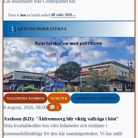
Läs insändaren från Centerpartiet här.
till valår 2026
→
Detta är
inte
en betald artikel.
KRISTDEMOKRATERNA
VAGGERYDS KOMMUN
NYHETER
#KOMMUNFULLMÄKTIGE
8 augusti, 2026, 08:00
1
Axelsson (KD): "Äldreomsorg blir viktig valfråga i höst"
Sista kvartalskollen hos våra ledamöter och ersättare i
kommunfullmäktige för den här mandatperioden. Vi har ställt