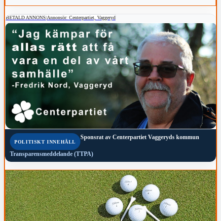
BETALD ANNONS
|
Annonsör: Centerpartiet, Vaggeryd
Sponsrat av
Centerpartiet Vaggeryds kommun
POLITISKT INNEHÅLL
Transparensmeddelande (TTPA)