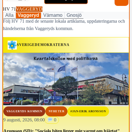
HV 71
VAGGERYD
Alla
Vaggeryd
Värnamo
Gnosjö
Följ HV 71 med de senaste lokala artiklarna, uppdateringarna och
händelserna från Vaggeryds kommun.
SVERIGEDEMOKRATERNA
VAGGERYDS KOMMUN
NYHETER
#JAN-ERIK ARONSSON
9 augusti, 2026, 08:00
0
Aronsson (SD): "Sociala biten ligger mig varmt om hjärtat"