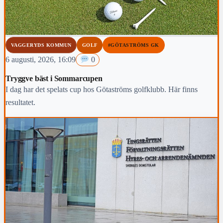
VAGGERYDS KOMMUN
GOLF
#GÖTASTRÖMS GK
6 augusti, 2026, 16:09
0
Tryggve bäst i Sommarcupen
I dag har det spelats cup hos Götaströms golfklubb. Här finns
resultatet.