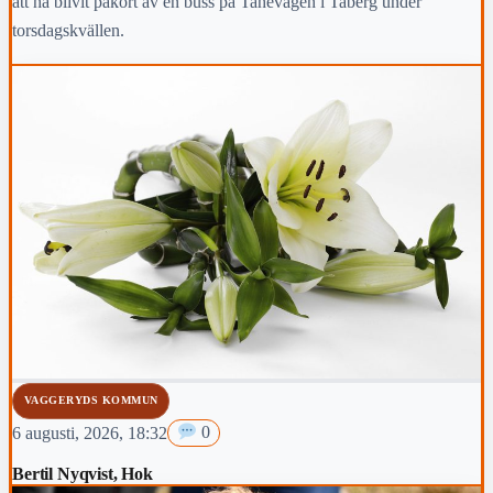
att ha blivit påkört av en buss på Tahevägen i Taberg under
torsdagskvällen.
VAGGERYDS KOMMUN
6 augusti, 2026, 18:32
0
Bertil Nyqvist, Hok