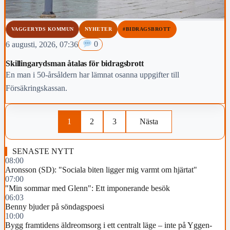
VAGGERYDS KOMMUN
NYHETER
#BIDRAGSBROTT
6 augusti, 2026, 07:36
0
Skillingarydsman åtalas för bidragsbrott
En man i 50-årsåldern har lämnat osanna uppgifter till
Försäkringskassan.
1
2
3
Nästa
SENASTE NYTT
08:00
Aronsson (SD): "Sociala biten ligger mig varmt om hjärtat"
07:00
"Min sommar med Glenn": Ett imponerande besök
06:03
Benny bjuder på söndagspoesi
10:00
Bygg framtidens äldreomsorg i ett centralt läge – inte på Yggen-