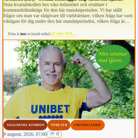
Sista kvartalskollen hos våra ledamöter och ersättare i
kommunfullmäktige för den här mandatperioden. Vi har ställt
frågor om man var rådgivare till världsledare, vilken fråga har varit
viktigast för dig under den här mandatperioden, vilken fråga är
viktigast för kommunens invånare i höst och vem anses vara den
mest kända personen i kommunen.
till valår 2026
→
Detta är
inte
en betald artikel.
VAGGERYDS KOMMUN
NYHETER
#ARTIKELSERIE
9 augusti, 2026, 07:00
0