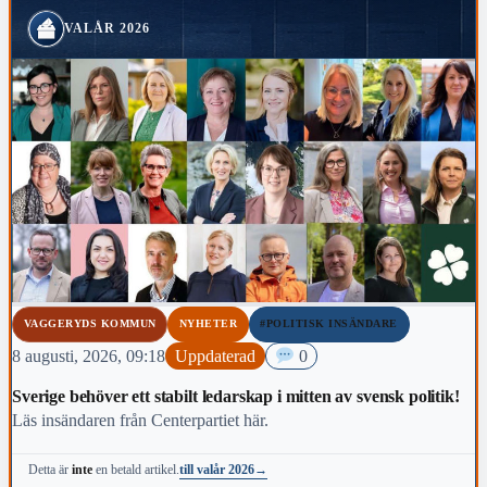
VALÅR 2026
VAGGERYDS KOMMUN
NYHETER
#POLITISK INSÄNDARE
8 augusti, 2026, 09:18
Uppdaterad
0
Sverige behöver ett stabilt ledarskap i mitten av svensk politik!
Läs insändaren från Centerpartiet här.
till valår 2026
→
Detta är
inte
en betald artikel.