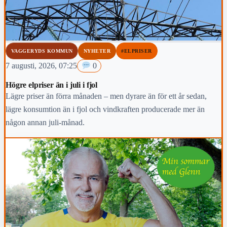
VAGGERYDS KOMMUN
NYHETER
#ELPRISER
7 augusti, 2026, 07:25
0
Högre elpriser än i juli i fjol
Lägre priser än förra månaden – men dyrare än för ett år sedan,
lägre konsumtion än i fjol och vindkraften producerade mer än
någon annan juli-månad.