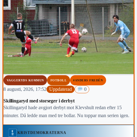
VAGGERYDS KOMMUN
FOTBOLL
#ANDERS FREDÉN
8 augusti, 2026, 17:52
Uppdaterad
0
Skillingaryd med storseger i derbyt
Skillingaryd hade avgjort derbyt mot Klevshult redan efter 15
minuter. Då ledde man med tre bollar. Nu toppar man serien igen.
KRISTDEMOKRATERNA