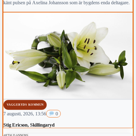
känt pulsen på Axelina Johansson som är bygdens enda deltagare.
VAGGERYDS KOMMUN
7 augusti, 2026, 13:56
0
Stig Ericson, Skillingaryd
BETALD ANNONS