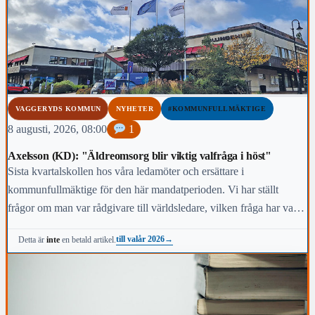
VAGGERYDS KOMMUN
NYHETER
#KOMMUNFULLMÄKTIGE
8 augusti, 2026, 08:00
1
Axelsson (KD): "Äldreomsorg blir viktig valfråga i höst"
Sista kvartalskollen hos våra ledamöter och ersättare i
kommunfullmäktige för den här mandatperioden. Vi har ställt
frågor om man var rådgivare till världsledare, vilken fråga har varit
viktigast för dig under den här mandatperioden, vilken fråga är
till valår 2026
→
Detta är
inte
en betald artikel.
viktigast för kommunens invånare i höst och vem anses vara den
mest kända personen i kommunen.