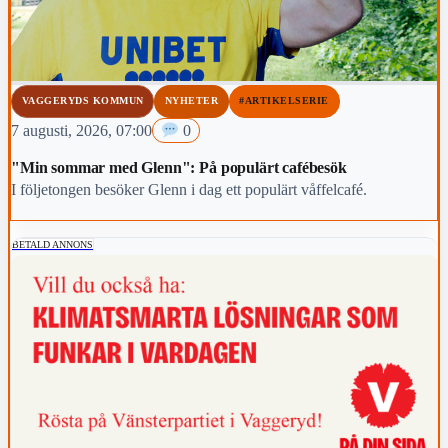
VAGGERYDS KOMMUN
NYHETER
#ARTIKELSERIE
7 augusti, 2026, 07:00
0
"Min sommar med Glenn": På populärt cafébesök
I följetongen besöker Glenn i dag ett populärt våffelcafé.
BETALD ANNONS