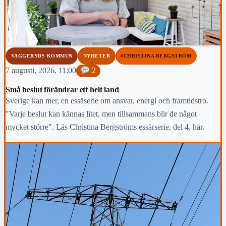
VAGGERYDS KOMMUN
NYHETER
#CHRISTINA BERGSTRÖM
7 augusti, 2026, 11:00
2
Små beslut förändrar ett helt land
Sverige kan mer, en essäserie om ansvar, energi och framtidstro.
"Varje beslut kan kännas litet, men tillsammans blir de något
mycket större". Läs Christina Bergströms essärserie, del 4, här.