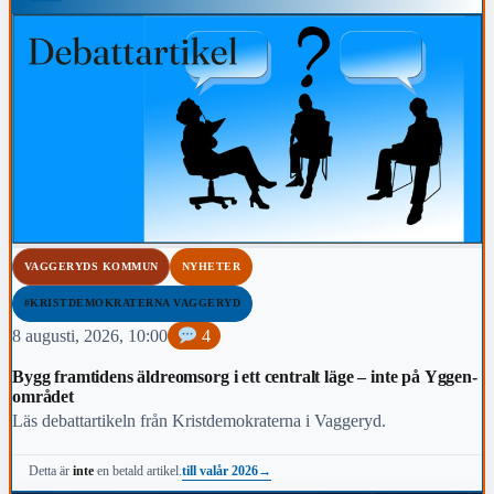
VAGGERYDS KOMMUN
NYHETER
#KRISTDEMOKRATERNA VAGGERYD
8 augusti, 2026, 10:00
4
Bygg framtidens äldreomsorg i ett centralt läge – inte på Yggen-
området
Läs debattartikeln från Kristdemokraterna i Vaggeryd.
till valår 2026
→
Detta är
inte
en betald artikel.