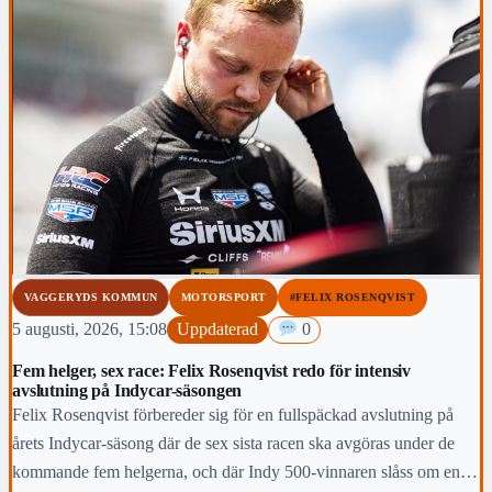
VAGGERYDS KOMMUN
MOTORSPORT
#FELIX ROSENQVIST
5 augusti, 2026, 15:08
Uppdaterad
0
Fem helger, sex race: Felix Rosenqvist redo för intensiv
avslutning på Indycar-säsongen
Felix Rosenqvist förbereder sig för en fullspäckad avslutning på
årets Indycar-säsong där de sex sista racen ska avgöras under de
kommande fem helgerna, och där Indy 500-vinnaren slåss om en