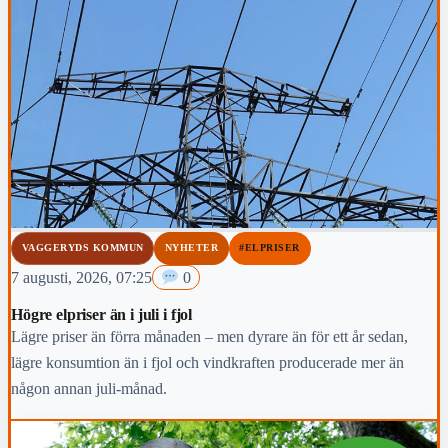
VAGGERYDS KOMMUN
NYHETER
#ELPRISER
7 augusti, 2026, 07:25
0
Högre elpriser än i juli i fjol
Lägre priser än förra månaden – men dyrare än för ett år sedan,
lägre konsumtion än i fjol och vindkraften producerade mer än
någon annan juli-månad.