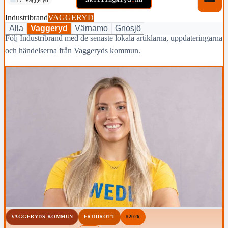
Industribrand
VAGGERYD
Alla
Vaggeryd
Värnamo
Gnosjö
Följ Industribrand med de senaste lokala artiklarna, uppdateringarna
och händelserna från Vaggeryds kommun.
VAGGERYDS KOMMUN
FRIIDROTT
#2026