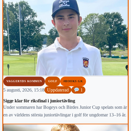
VAGGERYDS KOMMUN
GOLF
#HOOKS GK
5 augusti, 2026, 15:18
Uppdaterad
1
Sigge klar för riksfinal i juniortävling
Under sommaren har Bogeys och Birdes Junior Cup spelats som är
en av världens största juniortävlingar i golf för ungdomar 13–16 år.