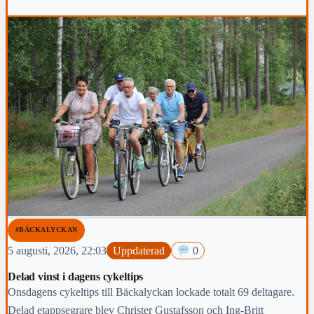
#BÄCKALYCKAN
5 augusti, 2026, 22:03
Uppdaterad
0
Delad vinst i dagens cykeltips
Onsdagens cykeltips till Bäckalyckan lockade totalt 69 deltagare.
Delad etappsegrare blev Christer Gustafsson och Ing-Britt