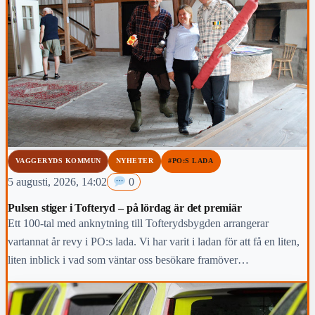
VAGGERYDS KOMMUN
NYHETER
#PO:S LADA
5 augusti, 2026, 14:02
0
Pulsen stiger i Tofteryd – på lördag är det premiär
Ett 100-tal med anknytning till Tofterydsbygden arrangerar
vartannat år revy i PO:s lada. Vi har varit i ladan för att få en liten,
liten inblick i vad som väntar oss besökare framöver…