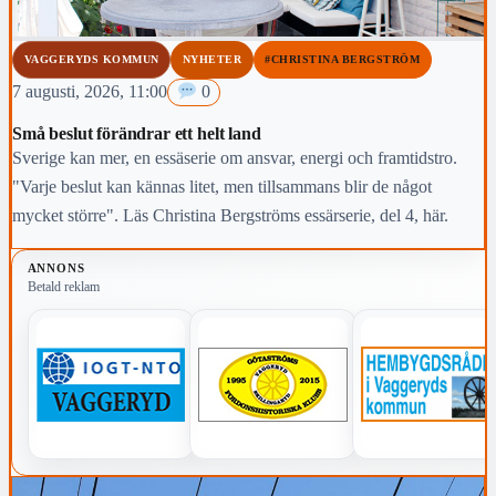
VAGGERYDS KOMMUN
NYHETER
#CHRISTINA BERGSTRÖM
7 augusti, 2026, 11:00
0
Små beslut förändrar ett helt land
Sverige kan mer, en essäserie om ansvar, energi och framtidstro.
"Varje beslut kan kännas litet, men tillsammans blir de något
mycket större". Läs Christina Bergströms essärserie, del 4, här.
ANNONS
Betald reklam