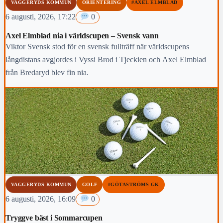
VAGGERYDS KOMMUN
ORIENTERING
#AXEL ELMBLAD
6 augusti, 2026, 17:22
0
Axel Elmblad nia i världscupen – Svensk vann
Viktor Svensk stod för en svensk fullträff när världscupens
långdistans avgjordes i Vyssi Brod i Tjeckien och Axel Elmblad
från Bredaryd blev fin nia.
VAGGERYDS KOMMUN
GOLF
#GÖTASTRÖMS GK
6 augusti, 2026, 16:09
0
Tryggve bäst i Sommarcupen