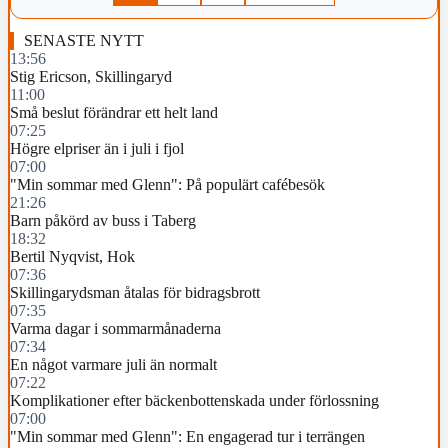
SENASTE NYTT
13:56
Stig Ericson, Skillingaryd
11:00
Små beslut förändrar ett helt land
07:25
Högre elpriser än i juli i fjol
07:00
"Min sommar med Glenn": På populärt cafébesök
21:26
Barn påkörd av buss i Taberg
18:32
Bertil Nyqvist, Hok
07:36
Skillingarydsman åtalas för bidragsbrott
07:35
Varma dagar i sommarmånaderna
07:34
En något varmare juli än normalt
07:22
Komplikationer efter bäckenbottenskada under förlossning
07:00
"Min sommar med Glenn": En engagerad tur i terrängen