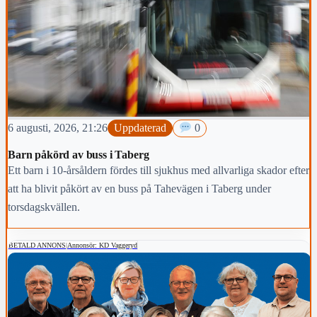
6 augusti, 2026, 21:26
Uppdaterad
0
Barn påkörd av buss i Taberg
Ett barn i 10-årsåldern fördes till sjukhus med allvarliga skador efter
att ha blivit påkört av en buss på Tahevägen i Taberg under
torsdagskvällen.
BETALD ANNONS
|
Annonsör: KD Vaggeryd