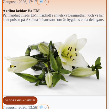
7 augusti, 2026, 17:17
0
Axelina laddar för EM
På måndag inleds EM i friidrott i engelska Birmingham och vi har
känt pulsen på Axelina Johansson som är bygdens enda deltagare.
VAGGERYDS KOMMUN
7 augusti, 2026, 13:56
0