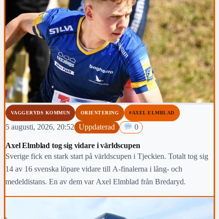
VAGGERYDS KOMMUN
ORIENTERING
#AXEL ELMBLAD
5 augusti, 2026, 20:52
Uppdaterad
0
Axel Elmblad tog sig vidare i världscupen
Sverige fick en stark start på världscupen i Tjeckien. Totalt tog sig
14 av 16 svenska löpare vidare till A-finalerna i lång- och
medeldistans. En av dem var Axel Elmblad från Bredaryd.