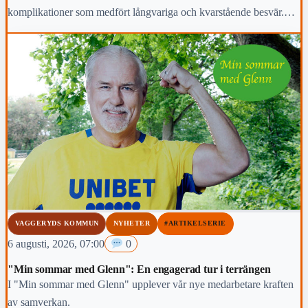
komplikationer som medfört långvariga och kvarstående besvär.
Region Jönköpings län anmäler händelsen för prövning enligt lex
Maria.
VAGGERYDS KOMMUN
NYHETER
#ARTIKELSERIE
6 augusti, 2026, 07:00
0
"Min sommar med Glenn": En engagerad tur i terrängen
I "Min sommar med Glenn" upplever vår nye medarbetare kraften
av samverkan.