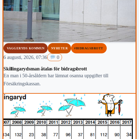
VAGGERYDS KOMMUN
NYHETER
#BIDRAGSBROTT
6 augusti, 2026, 07:36
0
Skillingarydsman åtalas för bidragsbrott
En man i 50-årsåldern har lämnat osanna uppgifter till
Försäkringskassan.