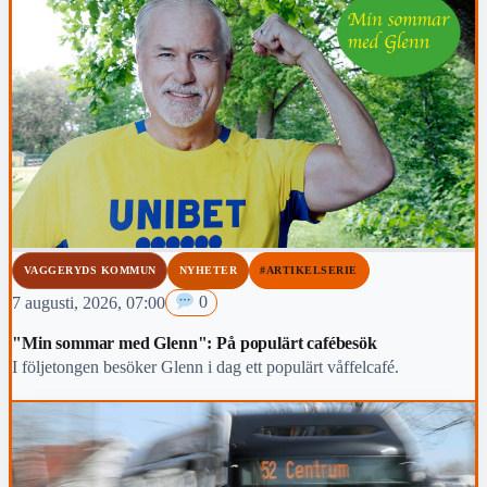
VAGGERYDS KOMMUN
NYHETER
#ARTIKELSERIE
7 augusti, 2026, 07:00
0
"Min sommar med Glenn": På populärt cafébesök
I följetongen besöker Glenn i dag ett populärt våffelcafé.