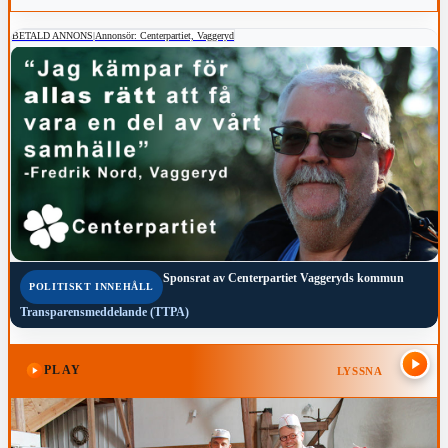
topp-fem-placering i den slutliga mästerskapstabellen.
BETALD ANNONS
|
Annonsör: Centerpartiet, Vaggeryd
Sponsrat av
Centerpartiet Vaggeryds kommun
POLITISKT INNEHÅLL
Transparensmeddelande (TTPA)
PLAY
LYSSNA