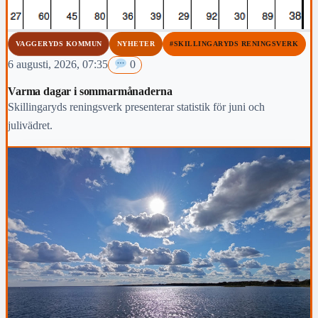
VAGGERYDS KOMMUN
NYHETER
#SKILLINGARYDS RENINGSVERK
6 augusti, 2026, 07:35
0
Varma dagar i sommarmånaderna
Skillingaryds reningsverk presenterar statistik för juni och
julivädret.