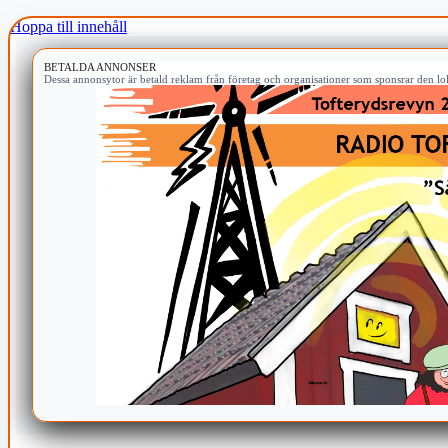
Hoppa till innehåll
BETALDA ANNONSER
Dessa annonsytor är betald reklam från företag och organisationer som sponsrar den lok