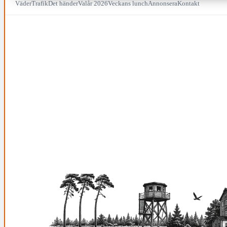
Väder
Trafik
Det händer
Valår 2026
Veckans lunch
Annonsera
Kontakt