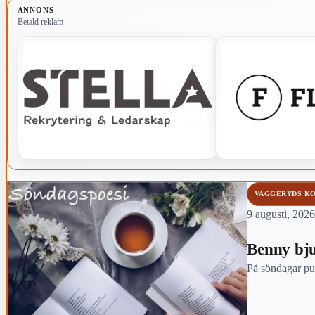
ANNONS
vara den mest kända personen i kommunen.
Betald reklam
VAGGERYDS K
9 augusti, 2026
Benny bju
På söndagar pub