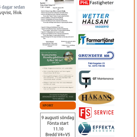
3 dagar sedan
yqvist, Hok
SPORT