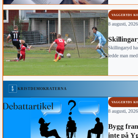
VAGGERYDS K
8 augusti, 2026
Skillinga
Skillingaryd ha
ledde man med t
KRISTDEMOKRATERNA
VAGGERYDS K
8 augusti, 2026
Bygg fram
inte på Y