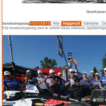
Hem
Nyheter
Inomhushoppning
VAGGERYD
Alla
Vaggeryd
Värnamo
Gn
Följ Inomhushoppning med de senaste lokala artiklarna, uppdaterin