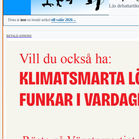
Läs debattartik
till valår 2026
→
Detta är
inte
en betald artikel.
BETALD ANNONS