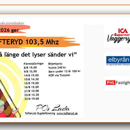
ala journalistiken.