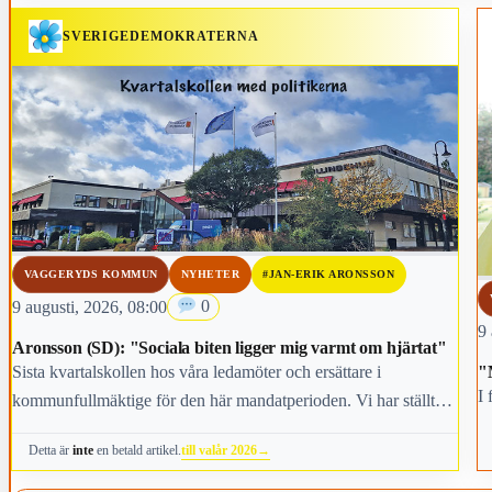
SVERIGEDEMOKRATERNA
VAGGERYDS KOMMUN
NYHETER
#JAN-ERIK ARONSSON
9 augusti, 2026, 08:00
0
9 
Aronsson (SD): "Sociala biten ligger mig varmt om hjärtat"
Sista kvartalskollen hos våra ledamöter och ersättare i
"
I
kommunfullmäktige för den här mandatperioden. Vi har ställt
frågor om man var rådgivare till världsledare, vilken fråga har
till valår 2026
→
Detta är
inte
en betald artikel.
varit viktigast för dig under den här mandatperioden, vilken
fråga är viktigast för kommunens invånare i höst och vem anses