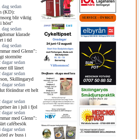
1 dag sedan
n (KD):
sorg blir viktig
SERVICE - ÖVRIGT
i höst"
1 dag sedan
ngdomar klarade
t i tid
1 dag sedan
mmar med Glenn":
igt stormöte
2 dagar sedan
ner till länet
2 dagar sedan
cson, Skillingaryd
2 dagar sedan
ut förändrar ett helt
2 dagar sedan
riser än i juli i fjol
2 dagar sedan
mmar med Glenn":
ärt cafébesök
3 dagar sedan
örd av buss i