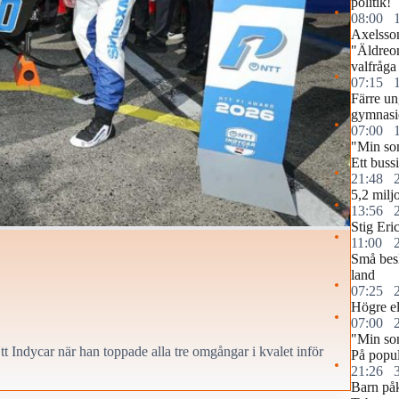
politik!
08:00
Axelsso
"Äldreom
valfråga 
07:15
Färre u
gymnasie
07:00
"Min so
Ett buss
21:48
5,2 miljo
13:56
Stig Eri
11:00
Små besl
land
07:25
Högre elp
07:00
"Min so
Ntt Indycar när han toppade alla tre omgångar i kvalet inför
På popul
21:26
Barn påk