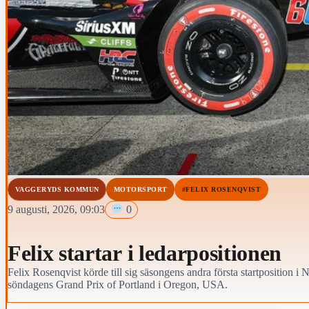
VAGGERYDS KOMMUN
MOTORSPORT
#FELIX ROSENQVIST
9 augusti, 2026, 09:03
0
Felix startar i ledarpositionen
Felix Rosenqvist körde till sig säsongens andra första startposition i 
söndagens Grand Prix of Portland i Oregon, USA.