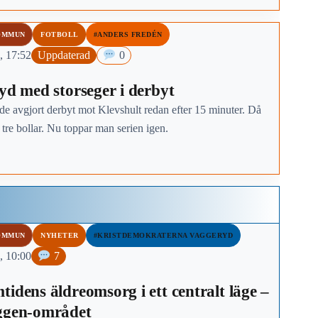
OMMUN
FOTBOLL
#ANDERS FREDÉN
, 17:52
Uppdaterad
0
ryd med storseger i derbyt
de avgjort derbyt mot Klevshult redan efter 15 minuter. Då
re bollar. Nu toppar man serien igen.
OMMUN
NYHETER
#KRISTDEMOKRATERNA VAGGERYD
, 10:00
7
tidens äldreomsorg i ett centralt läge –
ggen-området