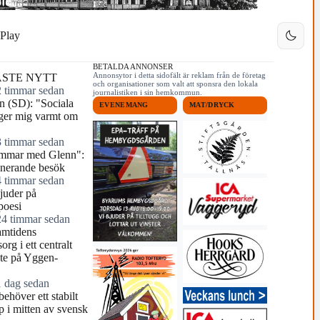
Play
BETALDA ANNONSER
Annonsytor i detta sidofält är reklam från de företag
STE NYTT
och organisationer som valt att sponsra den lokala
2 timmar sedan
journalistiken i sin hemkommun.
n (SD): "Sociala
EVENEMANG
MAT/DRYCK
gger mig varmt om
3 timmar sedan
mmar med Glenn":
onerande besök
4 timmar sedan
juder på
poesi
24 timmar sedan
amtidens
rg i ett centralt
nte på Yggen-
1 dag sedan
behöver ett stabilt
p i mitten av svensk