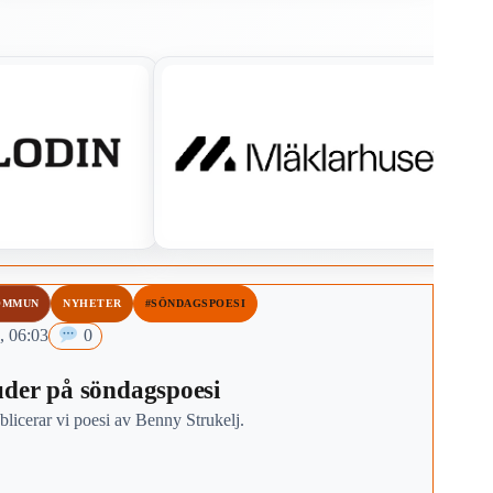
OMMUN
NYHETER
#SÖNDAGSPOESI
, 06:03
0
der på söndagspoesi
licerar vi poesi av Benny Strukelj.