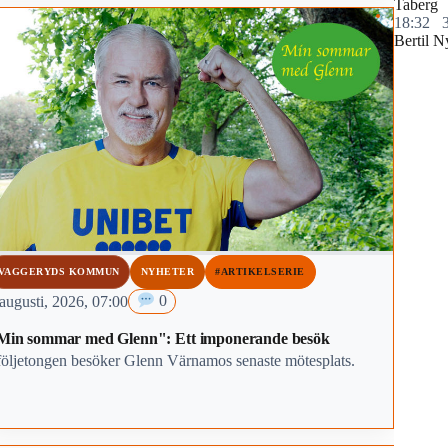
Taberg
18:32
Bertil N
VAGGERYDS KOMMUN
NYHETER
#ARTIKELSERIE
augusti, 2026, 07:00
0
Min sommar med Glenn": Ett imponerande besök
 följetongen besöker Glenn Värnamos senaste mötesplats.