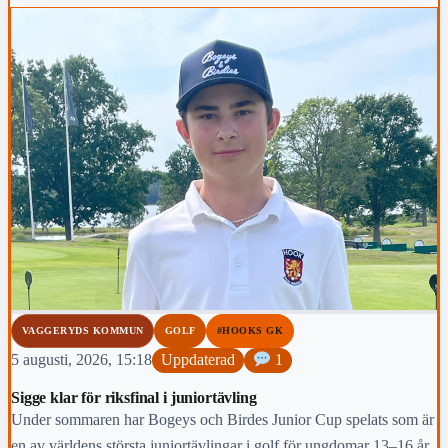
VAGGERYDS KOMMUN
GOLF
#HOOKS GK
5 augusti, 2026, 15:18
Uppdaterad
1
Sigge klar för riksfinal i juniortävling
Under sommaren har Bogeys och Birdes Junior Cup spelats som är
en av världens största juniortävlingar i golf för ungdomar 13–16 år.