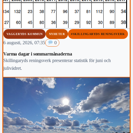
VAGGERYDS KOMMUN
NYHETER
#SKILLINGARYDS RENINGSVERK
6 augusti, 2026, 07:35
0
Varma dagar i sommarmånaderna
Skillingaryds reningsverk presenterar statistik för juni och
julivädret.