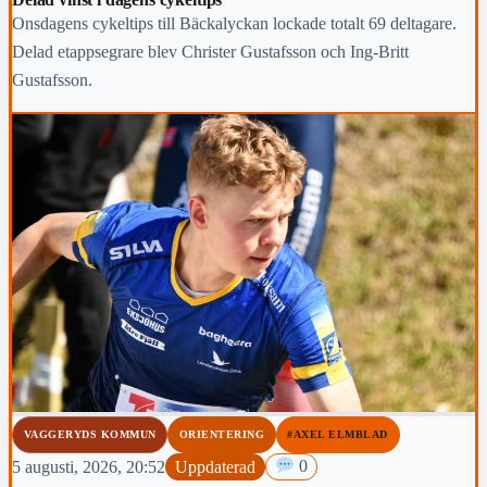
Onsdagens cykeltips till Bäckalyckan lockade totalt 69 deltagare.
Delad etappsegrare blev Christer Gustafsson och Ing-Britt
Gustafsson.
VAGGERYDS KOMMUN
ORIENTERING
#AXEL ELMBLAD
5 augusti, 2026, 20:52
Uppdaterad
0