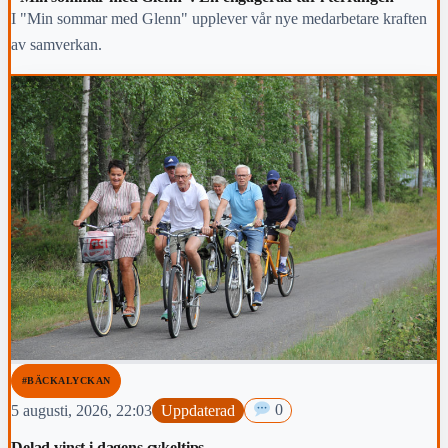
I "Min sommar med Glenn" upplever vår nye medarbetare kraften
av samverkan.
#BÄCKALYCKAN
5 augusti, 2026, 22:03
Uppdaterad
0
Delad vinst i dagens cykeltips