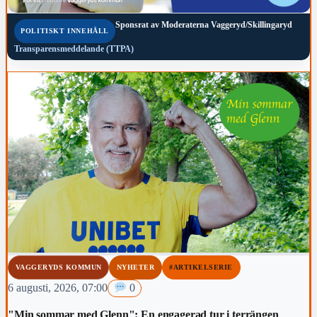
Sponsrat av
Moderaterna Vaggeryd/Skillingaryd
POLITISKT INNEHÅLL
Transparensmeddelande (TTPA)
VAGGERYDS KOMMUN
NYHETER
#ARTIKELSERIE
6 augusti, 2026, 07:00
0
"Min sommar med Glenn": En engagerad tur i terrängen