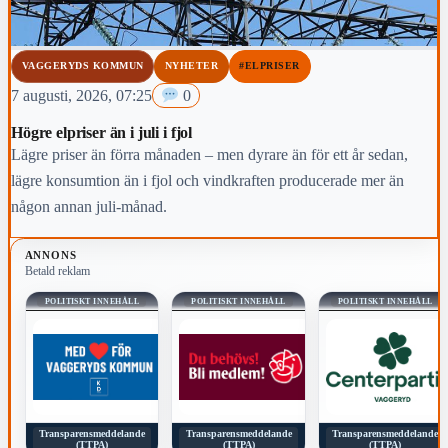
VAGGERYDS KOMMUN
NYHETER
#ELPRISER
7 augusti, 2026, 07:25
0
Högre elpriser än i juli i fjol
Lägre priser än förra månaden – men dyrare än för ett år sedan,
lägre konsumtion än i fjol och vindkraften producerade mer än
någon annan juli-månad.
ANNONS
Betald reklam
POLITISKT INNEHÅLL
POLITISKT INNEHÅLL
POLITISKT INNEHÅLL
Transparensmeddelande
Transparensmeddelande
Transparensmeddelande
(TTPA)
(TTPA)
(TTPA)