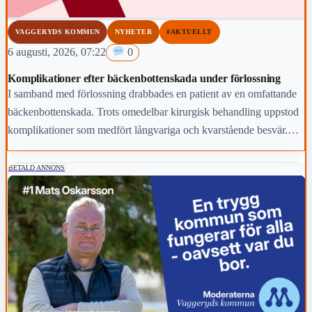
VAGGERYDS KOMMUN
NYHETER
#AKTUELLT
6 augusti, 2026, 07:22
0
Komplikationer efter bäckenbottenskada under förlossning
I samband med förlossning drabbades en patient av en omfattande
bäckenbottenskada. Trots omedelbar kirurgisk behandling uppstod
komplikationer som medfört långvariga och kvarstående besvär.
Region Jönköpings län anmäler händelsen för prövning enligt lex
Maria.
BETALD ANNONS