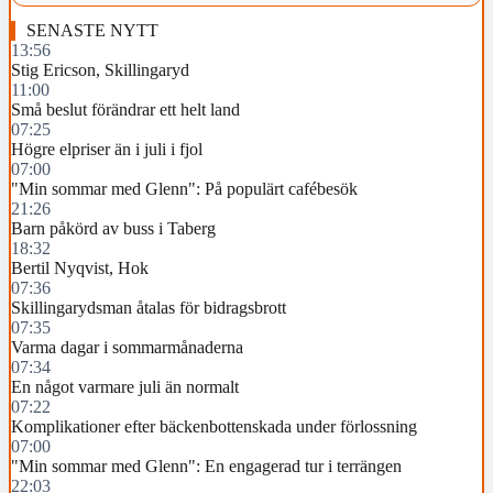
SENASTE NYTT
13:56
Stig Ericson, Skillingaryd
11:00
Små beslut förändrar ett helt land
07:25
Högre elpriser än i juli i fjol
07:00
"Min sommar med Glenn": På populärt cafébesök
21:26
Barn påkörd av buss i Taberg
18:32
Bertil Nyqvist, Hok
07:36
Skillingarydsman åtalas för bidragsbrott
07:35
Varma dagar i sommarmånaderna
07:34
En något varmare juli än normalt
07:22
Komplikationer efter bäckenbottenskada under förlossning
07:00
"Min sommar med Glenn": En engagerad tur i terrängen
22:03