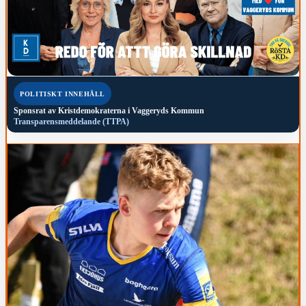
POLITISKT INNEHÅLL
Sponsrat av
Kristdemokraterna i Vaggeryds Kommun
Transparensmeddelande (TTPA)