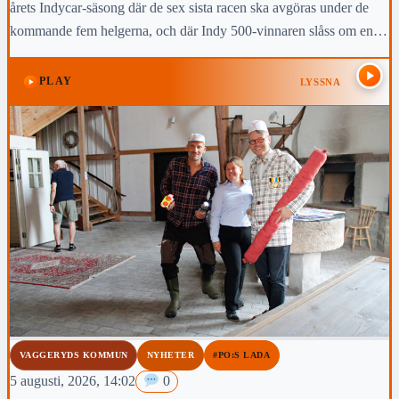
årets Indycar-säsong där de sex sista racen ska avgöras under de
kommande fem helgerna, och där Indy 500-vinnaren slåss om en
topp-fem-placering i den slutliga mästerskapstabellen.
PLAY
LYSSNA
VAGGERYDS KOMMUN
NYHETER
#PO:S LADA
5 augusti, 2026, 14:02
0