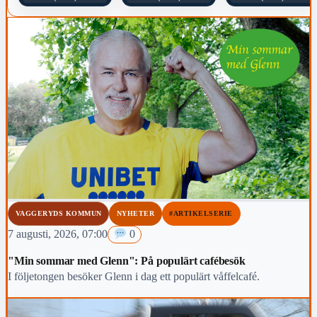
VAGGERYDS KOMMUN
NYHETER
#ARTIKELSERIE
7 augusti, 2026, 07:00
0
"Min sommar med Glenn": På populärt cafébesök
I följetongen besöker Glenn i dag ett populärt våffelcafé.