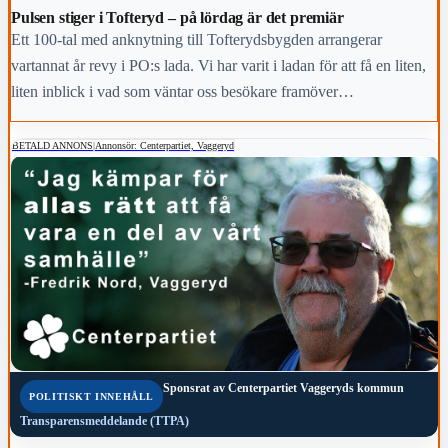
Pulsen stiger i Tofteryd – på lördag är det premiär
Ett 100-tal med anknytning till Tofterydsbygden arrangerar
vartannat år revy i PO:s lada. Vi har varit i ladan för att få en liten,
liten inblick i vad som väntar oss besökare framöver…
BETALD ANNONS
|
Annonsör: Centerpartiet, Vaggeryd
Sponsrat av
Centerpartiet Vaggeryds kommun
POLITISKT INNEHÅLL
Transparensmeddelande (TTPA)